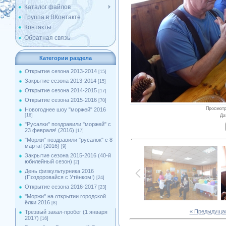
Каталог файлов
Группа в ВКонтакте
Контакты
Обратная связь
Категории раздела
Открытие сезона 2013-2014
[15]
Закрытие сезона 2013-2014
[15]
Открытие сезона 2014-2015
[17]
Открытие сезона 2015-2016
[70]
Просмот
Новогоднее шоу "моржей" 2016
[16]
Да
"Русалки" поздравили "моржей" с
23 февраля! (2016)
[17]
"Моржи" поздравили "русалок" с 8
марта! (2016)
[9]
Закрытие сезона 2015-2016 (40-й
юбилейный сезон)
[2]
День физкультурника 2016
(Поздоровайся с Утёнком!)
[24]
Открытие сезона 2016-2017
[23]
''Моржи'' на открытии городской
ёлки 2016
[8]
« Предыдуща
Трезвый закал-пробег (1 января
2017)
[16]