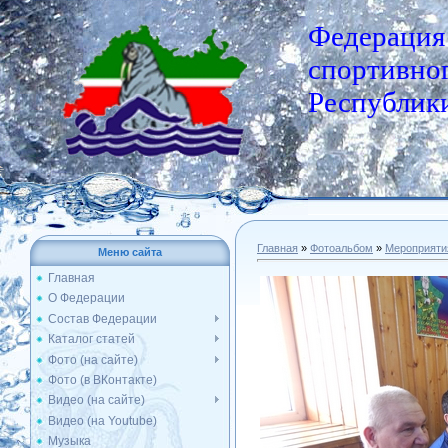
Федерация
спортивног
Республики
Главная
»
Фотоальбом
»
Мероприяти
Меню сайта
Главная
О Федерации
Состав Федерации
Каталог статей
Фото (на сайте)
Фото (в ВКонтакте)
Видео (на сайте)
Видео (на Youtube)
Музыка