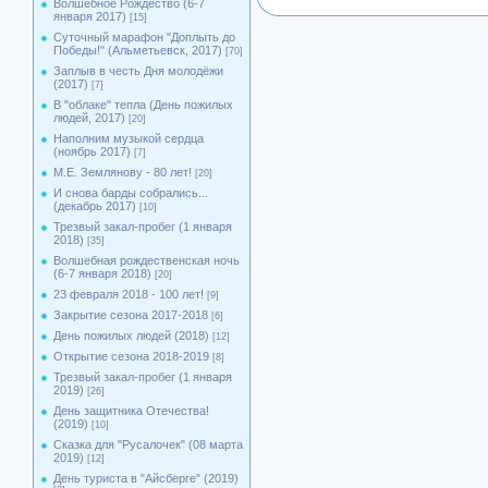
Волшебное Рождество (6-7
января 2017)
[15]
Суточный марафон "Доплыть до
Победы!" (Альметьевск, 2017)
[70]
Заплыв в честь Дня молодёжи
(2017)
[7]
В "облаке" тепла (День пожилых
людей, 2017)
[20]
Наполним музыкой сердца
(ноябрь 2017)
[7]
М.Е. Землянову - 80 лет!
[20]
И снова барды собрались...
(декабрь 2017)
[10]
Трезвый закал-пробег (1 января
2018)
[35]
Волшебная рождественская ночь
(6-7 января 2018)
[20]
23 февраля 2018 - 100 лет!
[9]
Закрытие сезона 2017-2018
[6]
День пожилых людей (2018)
[12]
Открытие сезона 2018-2019
[8]
Трезвый закал-пробег (1 января
2019)
[26]
День защитника Отечества!
(2019)
[10]
Сказка для "Русалочек" (08 марта
2019)
[12]
День туриста в "Айсберге" (2019)