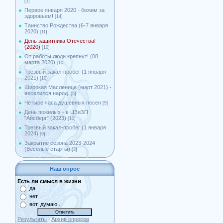
[3]
Первое января 2020 - бежим за
здоровьем!
[14]
Таинство Рождества (6-7 января
2020)
[11]
День защитника Отечества!
(2020)
[10]
От работы люди крепнут! (08
марта 2020)
[10]
Трезвый закал-пробег (1 января
2021)
[10]
Широкая Масленица (март 2021) -
веселился народ.
[5]
Четыре часа душевных песен
[5]
День пожилых - в ЦЗиЗП
"Айсберг" (2023)
[10]
Трезвый закал-пробег (1 января
2024)
[9]
Закрытие сезона 2023-2024
(Весёлые старты)
[3]
Наш опрос
Есть ли смысл в жизни
да
нет
вот, думаю...
Результаты
|
Архив опросов