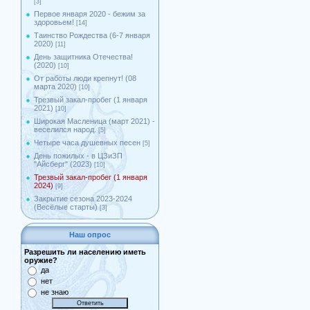
[3]
Первое января 2020 - бежим за
здоровьем!
[14]
Таинство Рождества (6-7 января
2020)
[11]
День защитника Отечества!
(2020)
[10]
От работы люди крепнут! (08
марта 2020)
[10]
Трезвый закал-пробег (1 января
2021)
[10]
Широкая Масленица (март 2021) -
веселился народ.
[5]
Четыре часа душевных песен
[5]
День пожилых - в ЦЗиЗП
"Айсберг" (2023)
[10]
Трезвый закал-пробег (1 января
2024)
[9]
Закрытие сезона 2023-2024
(Весёлые старты)
[3]
Наш опрос
Разрешить ли населению иметь
оружие?
да
нет
не знаю