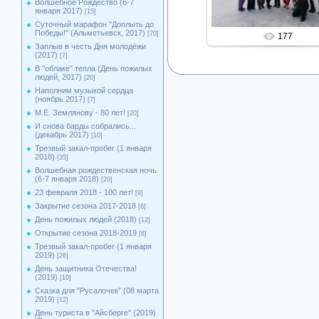
Волшебное Рождество (6-7
января 2017)
[15]
Суточный марафон "Доплыть до
Победы!" (Альметьевск, 2017)
[70]
177
Заплыв в честь Дня молодёжи
(2017)
[7]
В "облаке" тепла (День пожилых
людей, 2017)
[20]
Наполним музыкой сердца
(ноябрь 2017)
[7]
М.Е. Землянову - 80 лет!
[20]
И снова барды собрались...
(декабрь 2017)
[10]
Трезвый закал-пробег (1 января
2018)
[35]
Волшебная рождественская ночь
(6-7 января 2018)
[20]
23 февраля 2018 - 100 лет!
[9]
Закрытие сезона 2017-2018
[6]
День пожилых людей (2018)
[12]
Открытие сезона 2018-2019
[8]
Трезвый закал-пробег (1 января
2019)
[26]
День защитника Отечества!
(2019)
[10]
Сказка для "Русалочек" (08 марта
2019)
[12]
День туриста в "Айсберге" (2019)