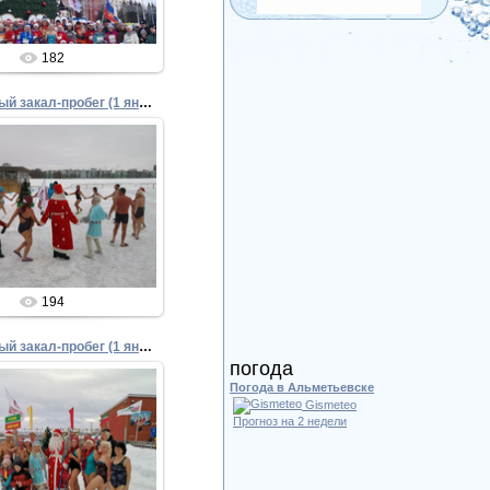
182
06. Трезвый закал-пробег (1 января 2024)
05.01.2024
Admin
194
09. Трезвый закал-пробег (1 января 2024)
погода
Погода в Альметьевске
Gismeteo
Прогноз на 2 недели
05.01.2024
Admin