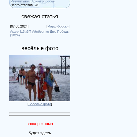
Результаты
|
Архив опросов
Всего ответов:
28
свежая статья
[07.05.2024]
[
Марш-броски
]
Акция ЦЗиЗП Айсберг ко Дню Победы
(2024)
весёлые фото
[
Весёлые фото
]
ваша реклама
будет здесь