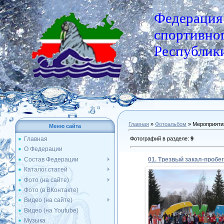
Федерация
спортивног
Республики
Главная
»
Фотоальбом
» Мероприяти
Меню сайта
Фотографий в разделе
:
9
Главная
О Федерации
Состав Федерации
Каталог статей
Фото (на сайте)
Фото (в ВКонтакте)
05.01.2024
Видео (на сайте)
Видео (на Youtube)
Admin
Музыка