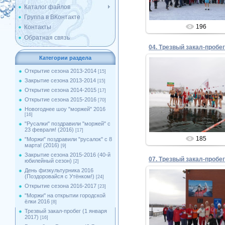
Каталог файлов
Группа в ВКонтакте
196
Контакты
Обратная связь
Категории раздела
Открытие сезона 2013-2014
[15]
Закрытие сезона 2013-2014
[15]
05.01.2024
Открытие сезона 2014-2015
[17]
Открытие сезона 2015-2016
[70]
Admin
Новогоднее шоу "моржей" 2016
[16]
"Русалки" поздравили "моржей" с
23 февраля! (2016)
[17]
185
"Моржи" поздравили "русалок" с 8
марта! (2016)
[9]
Закрытие сезона 2015-2016 (40-й
юбилейный сезон)
[2]
День физкультурника 2016
(Поздоровайся с Утёнком!)
[24]
Открытие сезона 2016-2017
[23]
''Моржи'' на открытии городской
05.01.2024
ёлки 2016
[8]
Трезвый закал-пробег (1 января
Admin
2017)
[16]