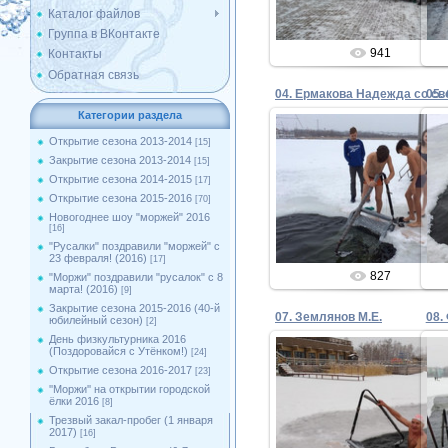
Каталог файлов
Группа в ВКонтакте
941
Контакты
Обратная связь
05.
Категории раздела
Открытие сезона 2013-2014
[15]
Закрытие сезона 2013-2014
[15]
28.11.2018
Открытие сезона 2014-2015
[17]
Открытие сезона 2015-2016
[70]
Admin
Новогоднее шоу "моржей" 2016
[16]
"Русалки" поздравили "моржей" с
23 февраля! (2016)
[17]
827
"Моржи" поздравили "русалок" с 8
марта! (2016)
[9]
Закрытие сезона 2015-2016 (40-й
07. Землянов М.Е.
юбилейный сезон)
[2]
День физкультурника 2016
(Поздоровайся с Утёнком!)
[24]
Открытие сезона 2016-2017
[23]
''Моржи'' на открытии городской
28.11.2018
ёлки 2016
[8]
Трезвый закал-пробег (1 января
Admin
2017)
[16]