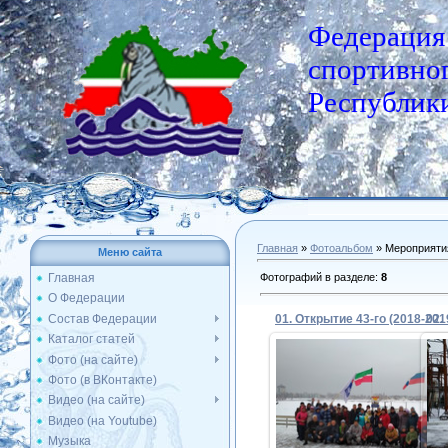
Федерация
спортивног
Республики
Главная
»
Фотоальбом
» Мероприяти
Меню сайта
Фотографий в разделе
:
8
Главная
О Федерации
Состав Федерации
02.
Каталог статей
Фото (на сайте)
Фото (в ВКонтакте)
28.11.2018
Видео (на сайте)
Видео (на Youtube)
Admin
Музыка