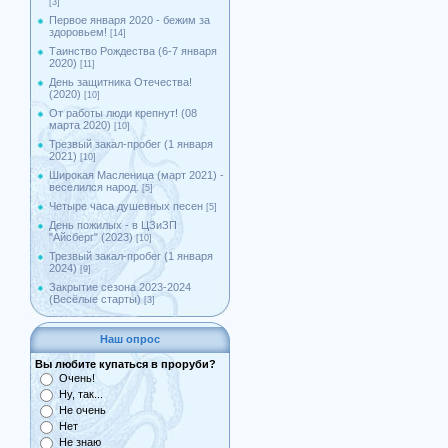
[3]
Первое января 2020 - бежим за
здоровьем!
[14]
Таинство Рождества (6-7 января
2020)
[11]
День защитника Отечества!
(2020)
[10]
От работы люди крепнут! (08
марта 2020)
[10]
Трезвый закал-пробег (1 января
2021)
[10]
Широкая Масленица (март 2021) -
веселился народ.
[5]
Четыре часа душевных песен
[5]
День пожилых - в ЦЗиЗП
"Айсберг" (2023)
[10]
Трезвый закал-пробег (1 января
2024)
[9]
Закрытие сезона 2023-2024
(Весёлые старты)
[3]
Наш опрос
Вы любите купаться в проруби?
Очень!
Ну, так...
Не очень
Нет
Не знаю