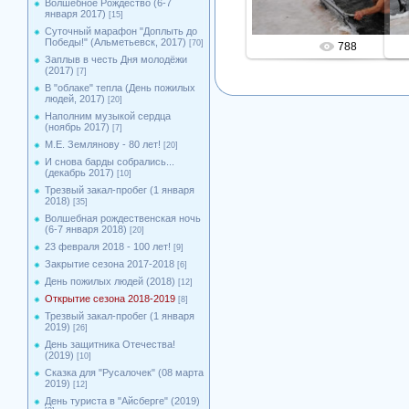
Волшебное Рождество (6-7
января 2017)
[15]
Суточный марафон "Доплыть до
Победы!" (Альметьевск, 2017)
[70]
788
Заплыв в честь Дня молодёжи
(2017)
[7]
В "облаке" тепла (День пожилых
людей, 2017)
[20]
Наполним музыкой сердца
(ноябрь 2017)
[7]
М.Е. Землянову - 80 лет!
[20]
И снова барды собрались...
(декабрь 2017)
[10]
Трезвый закал-пробег (1 января
2018)
[35]
Волшебная рождественская ночь
(6-7 января 2018)
[20]
23 февраля 2018 - 100 лет!
[9]
Закрытие сезона 2017-2018
[6]
День пожилых людей (2018)
[12]
Открытие сезона 2018-2019
[8]
Трезвый закал-пробег (1 января
2019)
[26]
День защитника Отечества!
(2019)
[10]
Сказка для "Русалочек" (08 марта
2019)
[12]
День туриста в "Айсберге" (2019)