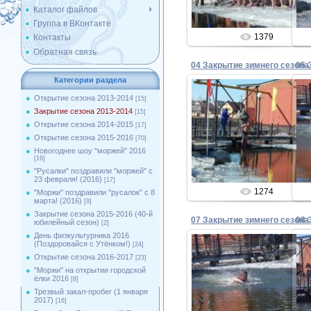
Каталог файлов
Группа в ВКонтакте
1379
Контакты
Обратная связь
Категории раздела
Открытие сезона 2013-2014
[15]
Закрытие сезона 2013-2014
[15]
13.04.2014
Открытие сезона 2014-2015
[17]
Открытие сезона 2015-2016
[70]
Admin
Новогоднее шоу "моржей" 2016
[16]
"Русалки" поздравили "моржей" с
23 февраля! (2016)
[17]
1274
"Моржи" поздравили "русалок" с 8
марта! (2016)
[9]
Закрытие сезона 2015-2016 (40-й
юбилейный сезон)
[2]
День физкультурника 2016
(Поздоровайся с Утёнком!)
[24]
Открытие сезона 2016-2017
[23]
''Моржи'' на открытии городской
13.04.2014
ёлки 2016
[8]
Трезвый закал-пробег (1 января
Admin
2017)
[16]