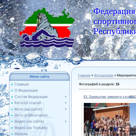
Федерация
спортивног
Республики
Главная
»
Фотоальбом
» Мероприяти
Меню сайта
Фотографий в разделе
:
15
Главная
О Федерации
Состав Федерации
Каталог статей
Фото (на сайте)
Фото (в ВКонтакте)
13.04.2014
Видео (на сайте)
Видео (на Youtube)
Admin
Музыка