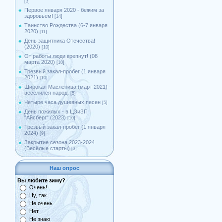
[3]
Первое января 2020 - бежим за
здоровьем!
[14]
Таинство Рождества (6-7 января
2020)
[11]
День защитника Отечества!
(2020)
[10]
От работы люди крепнут! (08
марта 2020)
[10]
Трезвый закал-пробег (1 января
2021)
[10]
Широкая Масленица (март 2021) -
веселился народ.
[5]
Четыре часа душевных песен
[5]
День пожилых - в ЦЗиЗП
"Айсберг" (2023)
[10]
Трезвый закал-пробег (1 января
2024)
[9]
Закрытие сезона 2023-2024
(Весёлые старты)
[3]
Наш опрос
Вы любите зиму?
Очень!
Ну, так...
Не очень
Нет
Не знаю