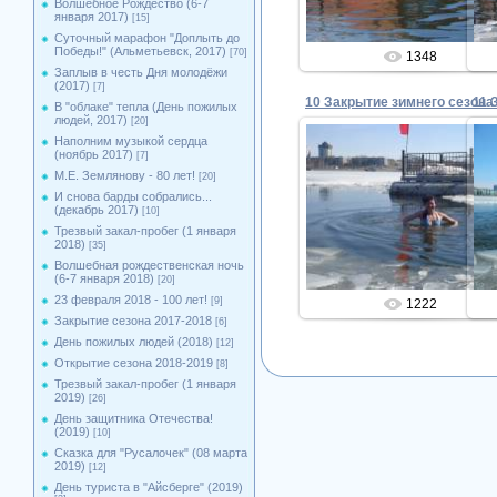
Волшебное Рождество (6-7
января 2017)
[15]
Суточный марафон "Доплыть до
Победы!" (Альметьевск, 2017)
[70]
1348
Заплыв в честь Дня молодёжи
(2017)
[7]
11 
В "облаке" тепла (День пожилых
людей, 2017)
[20]
Наполним музыкой сердца
(ноябрь 2017)
[7]
М.Е. Землянову - 80 лет!
[20]
13.04.2014
И снова барды собрались...
(декабрь 2017)
[10]
Admin
Трезвый закал-пробег (1 января
2018)
[35]
Волшебная рождественская ночь
(6-7 января 2018)
[20]
23 февраля 2018 - 100 лет!
[9]
1222
Закрытие сезона 2017-2018
[6]
День пожилых людей (2018)
[12]
Открытие сезона 2018-2019
[8]
Трезвый закал-пробег (1 января
2019)
[26]
День защитника Отечества!
(2019)
[10]
Сказка для "Русалочек" (08 марта
2019)
[12]
День туриста в "Айсберге" (2019)