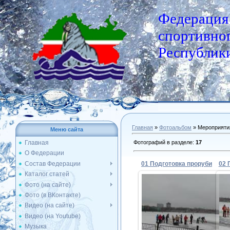
Федерация
спортивног
Республики
Главная
»
Фотоальбом
» Мероприяти
Меню сайта
Фотографий в разделе
:
17
Главная
О Федерации
Состав Федерации
01 Подготовка проруби
02 
Каталог статей
Фото (на сайте)
Фото (в ВКонтакте)
04.12.2014
Видео (на сайте)
Видео (на Youtube)
Admin
Музыка