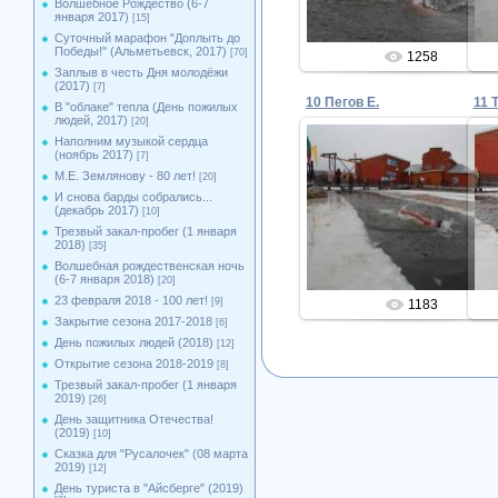
Волшебное Рождество (6-7
января 2017)
[15]
Суточный марафон "Доплыть до
Победы!" (Альметьевск, 2017)
[70]
1258
Заплыв в честь Дня молодёжи
(2017)
[7]
10 Пегов Е.
11 
В "облаке" тепла (День пожилых
людей, 2017)
[20]
Наполним музыкой сердца
(ноябрь 2017)
[7]
М.Е. Землянову - 80 лет!
[20]
04.12.2014
И снова барды собрались...
(декабрь 2017)
[10]
Admin
Трезвый закал-пробег (1 января
2018)
[35]
Волшебная рождественская ночь
(6-7 января 2018)
[20]
23 февраля 2018 - 100 лет!
[9]
1183
Закрытие сезона 2017-2018
[6]
День пожилых людей (2018)
[12]
Открытие сезона 2018-2019
[8]
Трезвый закал-пробег (1 января
2019)
[26]
День защитника Отечества!
(2019)
[10]
Сказка для "Русалочек" (08 марта
2019)
[12]
День туриста в "Айсберге" (2019)