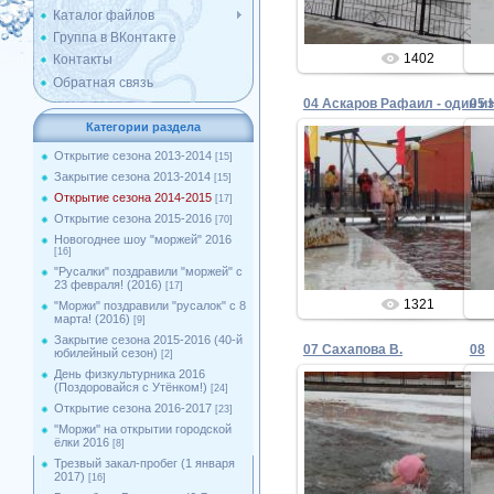
Каталог файлов
Группа в ВКонтакте
1402
Контакты
Обратная связь
05 
Категории раздела
Открытие сезона 2013-2014
[15]
Закрытие сезона 2013-2014
[15]
04.12.2014
Открытие сезона 2014-2015
[17]
Открытие сезона 2015-2016
[70]
Admin
Новогоднее шоу "моржей" 2016
[16]
"Русалки" поздравили "моржей" с
23 февраля! (2016)
[17]
1321
"Моржи" поздравили "русалок" с 8
марта! (2016)
[9]
Закрытие сезона 2015-2016 (40-й
07 Сахапова В.
08
юбилейный сезон)
[2]
День физкультурника 2016
(Поздоровайся с Утёнком!)
[24]
Открытие сезона 2016-2017
[23]
''Моржи'' на открытии городской
04.12.2014
ёлки 2016
[8]
Трезвый закал-пробег (1 января
Admin
2017)
[16]