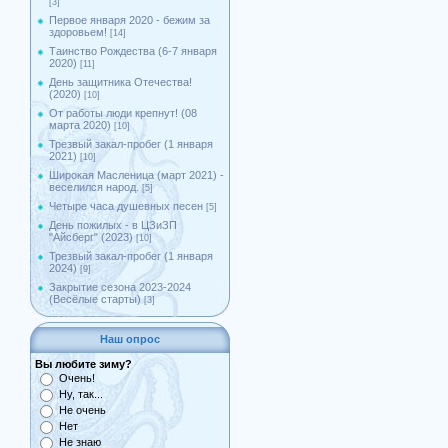
[3]
Первое января 2020 - бежим за
здоровьем!
[14]
Таинство Рождества (6-7 января
2020)
[11]
День защитника Отечества!
(2020)
[10]
От работы люди крепнут! (08
марта 2020)
[10]
Трезвый закал-пробег (1 января
2021)
[10]
Широкая Масленица (март 2021) -
веселился народ.
[5]
Четыре часа душевных песен
[5]
День пожилых - в ЦЗиЗП
"Айсберг" (2023)
[10]
Трезвый закал-пробег (1 января
2024)
[9]
Закрытие сезона 2023-2024
(Весёлые старты)
[3]
Наш опрос
Вы любите зиму?
Очень!
Ну, так...
Не очень
Нет
Не знаю