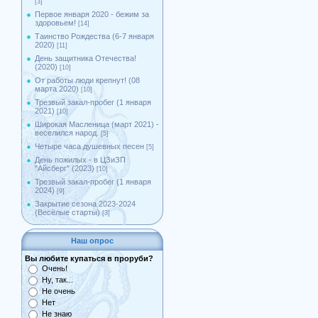
[3]
Первое января 2020 - бежим за
здоровьем!
[14]
Таинство Рождества (6-7 января
2020)
[11]
День защитника Отечества!
(2020)
[10]
От работы люди крепнут! (08
марта 2020)
[10]
Трезвый закал-пробег (1 января
2021)
[10]
Широкая Масленица (март 2021) -
веселился народ.
[5]
Четыре часа душевных песен
[5]
День пожилых - в ЦЗиЗП
"Айсберг" (2023)
[10]
Трезвый закал-пробег (1 января
2024)
[9]
Закрытие сезона 2023-2024
(Весёлые старты)
[3]
Наш опрос
Вы любите купаться в проруби?
Очень!
Ну, так...
Не очень
Нет
Не знаю