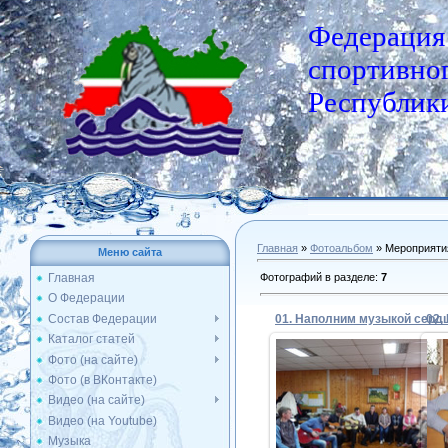
Федерация
спортивног
Республики
Главная
»
Фотоальбом
» Мероприяти
Меню сайта
Фотографий в разделе
:
7
Главная
О Федерации
Состав Федерации
Каталог статей
Фото (на сайте)
Фото (в ВКонтакте)
06.11.2017
Видео (на сайте)
Встреча с бардами (ноябрь 20
В
Видео (на Youtube)
Admin
Музыка