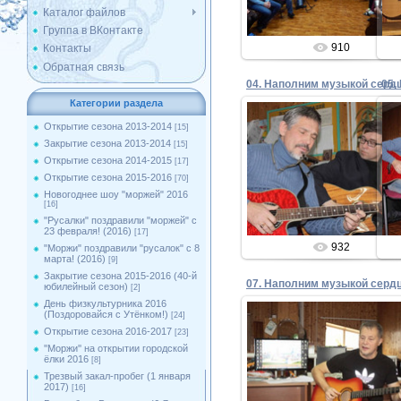
Каталог файлов
Группа в ВКонтакте
910
Контакты
Обратная связь
Категории раздела
Открытие сезона 2013-2014
[15]
Закрытие сезона 2013-2014
[15]
06.11.2017
Открытие сезона 2014-2015
[17]
Встреча с бардами (ноябрь 20
В
Открытие сезона 2015-2016
[70]
Admin
Новогоднее шоу "моржей" 2016
[16]
"Русалки" поздравили "моржей" с
23 февраля! (2016)
[17]
932
"Моржи" поздравили "русалок" с 8
марта! (2016)
[9]
Закрытие сезона 2015-2016 (40-й
юбилейный сезон)
[2]
День физкультурника 2016
(Поздоровайся с Утёнком!)
[24]
Открытие сезона 2016-2017
[23]
''Моржи'' на открытии городской
06.11.2017
ёлки 2016
[8]
Встреча с бардами (ноябрь 20
Трезвый закал-пробег (1 января
2017)
[16]
Admin