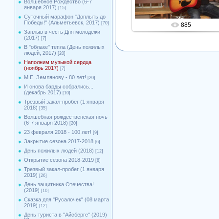
Волшебное Рождество (6-7
января 2017)
[15]
Суточный марафон "Доплыть до
Победы!" (Альметьевск, 2017)
[70]
885
Заплыв в честь Дня молодёжи
(2017)
[7]
В "облаке" тепла (День пожилых
людей, 2017)
[20]
Наполним музыкой сердца
(ноябрь 2017)
[7]
М.Е. Землянову - 80 лет!
[20]
И снова барды собрались...
(декабрь 2017)
[10]
Трезвый закал-пробег (1 января
2018)
[35]
Волшебная рождественская ночь
(6-7 января 2018)
[20]
23 февраля 2018 - 100 лет!
[9]
Закрытие сезона 2017-2018
[6]
День пожилых людей (2018)
[12]
Открытие сезона 2018-2019
[8]
Трезвый закал-пробег (1 января
2019)
[26]
День защитника Отечества!
(2019)
[10]
Сказка для "Русалочек" (08 марта
2019)
[12]
День туриста в "Айсберге" (2019)