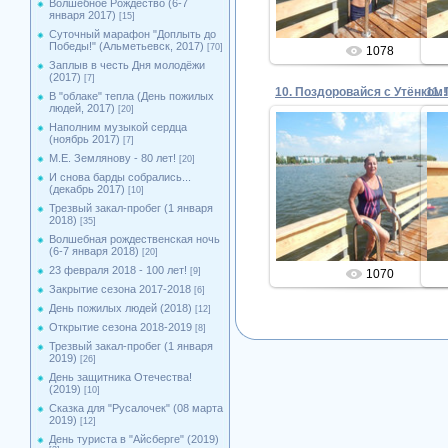
Волшебное Рождество (6-7
января 2017)
[15]
Суточный марафон "Доплыть до
Победы!" (Альметьевск, 2017)
[70]
1078
Заплыв в честь Дня молодёжи
(2017)
[7]
10. Поздоровайся с Утёнком!
11.
В "облаке" тепла (День пожилых
людей, 2017)
[20]
Наполним музыкой сердца
(ноябрь 2017)
[7]
М.Е. Землянову - 80 лет!
[20]
13.08.2016
И снова барды собрались...
(декабрь 2017)
[10]
Admin
Трезвый закал-пробег (1 января
2018)
[35]
Волшебная рождественская ночь
(6-7 января 2018)
[20]
23 февраля 2018 - 100 лет!
[9]
1070
Закрытие сезона 2017-2018
[6]
День пожилых людей (2018)
[12]
Открытие сезона 2018-2019
[8]
Трезвый закал-пробег (1 января
2019)
[26]
День защитника Отечества!
(2019)
[10]
Сказка для "Русалочек" (08 марта
2019)
[12]
День туриста в "Айсберге" (2019)