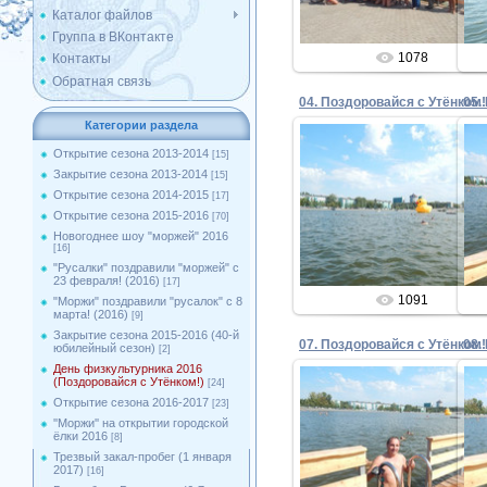
Каталог файлов
Группа в ВКонтакте
1078
Контакты
Обратная связь
04. Поздоровайся с Утёнком!
05.
Категории раздела
Открытие сезона 2013-2014
[15]
Закрытие сезона 2013-2014
[15]
13.08.2016
Открытие сезона 2014-2015
[17]
Открытие сезона 2015-2016
[70]
Admin
Новогоднее шоу "моржей" 2016
[16]
"Русалки" поздравили "моржей" с
23 февраля! (2016)
[17]
1091
"Моржи" поздравили "русалок" с 8
марта! (2016)
[9]
Закрытие сезона 2015-2016 (40-й
07. Поздоровайся с Утёнком!
08.
юбилейный сезон)
[2]
День физкультурника 2016
(Поздоровайся с Утёнком!)
[24]
Открытие сезона 2016-2017
[23]
''Моржи'' на открытии городской
13.08.2016
ёлки 2016
[8]
Трезвый закал-пробег (1 января
Admin
2017)
[16]