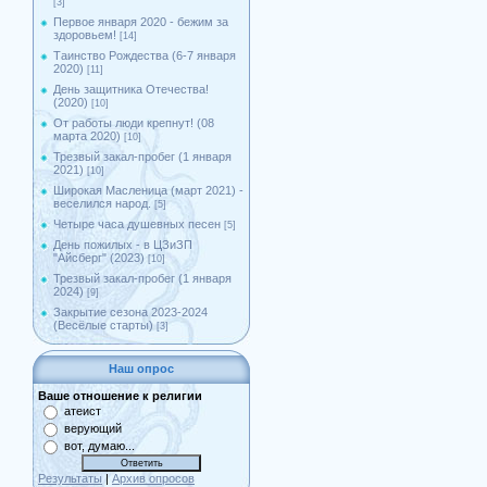
[3]
Первое января 2020 - бежим за
здоровьем!
[14]
Таинство Рождества (6-7 января
2020)
[11]
День защитника Отечества!
(2020)
[10]
От работы люди крепнут! (08
марта 2020)
[10]
Трезвый закал-пробег (1 января
2021)
[10]
Широкая Масленица (март 2021) -
веселился народ.
[5]
Четыре часа душевных песен
[5]
День пожилых - в ЦЗиЗП
"Айсберг" (2023)
[10]
Трезвый закал-пробег (1 января
2024)
[9]
Закрытие сезона 2023-2024
(Весёлые старты)
[3]
Наш опрос
Ваше отношение к религии
атеист
верующий
вот, думаю...
Результаты
|
Архив опросов