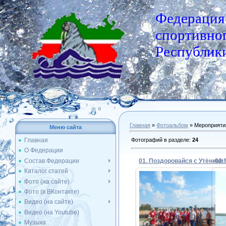
Федерация
спортивног
Республики
Главная
»
Фотоальбом
» Мероприяти
Меню сайта
Фотографий в разделе
:
24
Главная
О Федерации
Состав Федерации
01. Поздоровайся с Утёнком!
02.
Каталог статей
Фото (на сайте)
Фото (в ВКонтакте)
13.08.2016
Видео (на сайте)
Видео (на Youtube)
Admin
Музыка