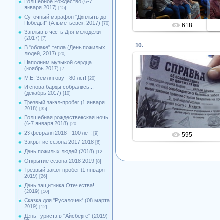
Волшебное Рождество (6-7
января 2017)
[15]
Суточный марафон "Доплыть до
Победы!" (Альметьевск, 2017)
[70]
618
Заплыв в честь Дня молодёжи
(2017)
[7]
10.
В "облаке" тепла (День пожилых
людей, 2017)
[20]
Наполним музыкой сердца
(ноябрь 2017)
[7]
М.Е. Землянову - 80 лет!
[20]
09.03.2020
И снова барды собрались...
(декабрь 2017)
[10]
Admin
Трезвый закал-пробег (1 января
2018)
[35]
Волшебная рождественская ночь
(6-7 января 2018)
[20]
23 февраля 2018 - 100 лет!
[9]
595
Закрытие сезона 2017-2018
[6]
День пожилых людей (2018)
[12]
Открытие сезона 2018-2019
[8]
Трезвый закал-пробег (1 января
2019)
[26]
День защитника Отечества!
(2019)
[10]
Сказка для "Русалочек" (08 марта
2019)
[12]
День туриста в "Айсберге" (2019)