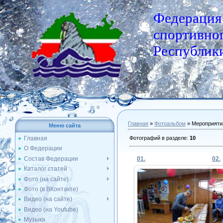
Федерация
спортивног
Республики
Главная
»
Фотоальбом
» Мероприяти
Меню сайта
Фотографий в разделе
:
10
Главная
О Федерации
Состав Федерации
01.
02.
Каталог статей
Фото (на сайте)
Фото (в ВКонтакте)
09.03.2020
Видео (на сайте)
Видео (на Youtube)
Admin
Музыка