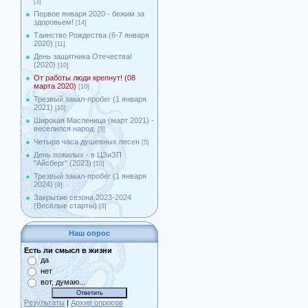
[3]
Первое января 2020 - бежим за
здоровьем!
[14]
Таинство Рождества (6-7 января
2020)
[11]
День защитника Отечества!
(2020)
[10]
От работы люди крепнут! (08
марта 2020)
[10]
Трезвый закал-пробег (1 января
2021)
[10]
Широкая Масленица (март 2021) -
веселился народ.
[5]
Четыре часа душевных песен
[5]
День пожилых - в ЦЗиЗП
"Айсберг" (2023)
[10]
Трезвый закал-пробег (1 января
2024)
[9]
Закрытие сезона 2023-2024
(Весёлые старты)
[3]
Наш опрос
Есть ли смысл в жизни
да
нет
вот, думаю...
Результаты
|
Архив опросов