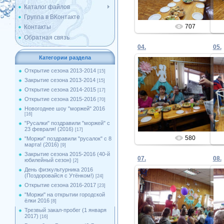
Каталог файлов
Группа в ВКонтакте
707
Контакты
Обратная связь
04.
05.
Категории раздела
Открытие сезона 2013-2014
[15]
Закрытие сезона 2013-2014
[15]
09.03.2020
Открытие сезона 2014-2015
[17]
Открытие сезона 2015-2016
[70]
Admin
Новогоднее шоу "моржей" 2016
[16]
"Русалки" поздравили "моржей" с
23 февраля! (2016)
[17]
580
"Моржи" поздравили "русалок" с 8
марта! (2016)
[9]
Закрытие сезона 2015-2016 (40-й
07.
08.
юбилейный сезон)
[2]
День физкультурника 2016
(Поздоровайся с Утёнком!)
[24]
Открытие сезона 2016-2017
[23]
''Моржи'' на открытии городской
09.03.2020
ёлки 2016
[8]
Трезвый закал-пробег (1 января
Admin
2017)
[16]