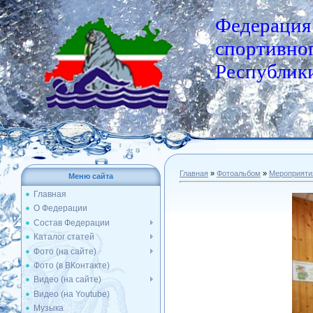
Федерация
спортивног
Республики
Главная
»
Фотоальбом
»
Мероприяти
Меню сайта
Главная
О Федерации
Состав Федерации
Каталог статей
Фото (на сайте)
Фото (в ВКонтакте)
Видео (на сайте)
Видео (на Youtube)
Музыка