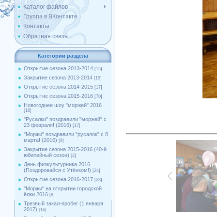
Каталог файлов
Группа в ВКонтакте
Контакты
Обратная связь
Категории раздела
Открытие сезона 2013-2014
[15]
Закрытие сезона 2013-2014
[15]
Открытие сезона 2014-2015
[17]
Открытие сезона 2015-2016
[70]
Новогоднее шоу "моржей" 2016
[16]
"Русалки" поздравили "моржей" с
23 февраля! (2016)
[17]
"Моржи" поздравили "русалок" с 8
марта! (2016)
[9]
Закрытие сезона 2015-2016 (40-й
юбилейный сезон)
[2]
День физкультурника 2016
(Поздоровайся с Утёнком!)
[24]
Открытие сезона 2016-2017
[23]
''Моржи'' на открытии городской
ёлки 2016
[8]
Трезвый закал-пробег (1 января
2017)
[16]