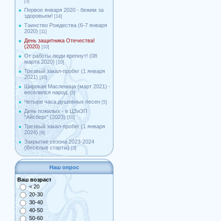
[3]
Первое января 2020 - бежим за
здоровьем!
[14]
Таинство Рождества (6-7 января
2020)
[11]
День защитника Отечества!
(2020)
[10]
От работы люди крепнут! (08
марта 2020)
[10]
Трезвый закал-пробег (1 января
2021)
[10]
Широкая Масленица (март 2021) -
веселился народ.
[5]
Четыре часа душевных песен
[5]
День пожилых - в ЦЗиЗП
"Айсберг" (2023)
[10]
Трезвый закал-пробег (1 января
2024)
[9]
Закрытие сезона 2023-2024
(Весёлые старты)
[3]
Наш опрос
Ваш возраст
< 20
20-30
30-40
40-50
50-60