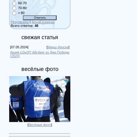
60-70
70-80
> 80
Результаты
|
Архив опросов
Всего ответов:
48
свежая статья
[07.05.2024]
[
Марш-броски
]
Акция ЦЗиЗП Айсберг ко Дню Победы
(2024)
весёлые фото
[
Весёлые фото
]