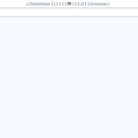
« Предыдущая
|
1
2
3
4
5
[
6
]
7
8
9
10
|
Следующая »