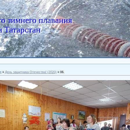
о зимнего плавания
 Татарстан
я
»
День защитника Отечества! (2020)
» 06.