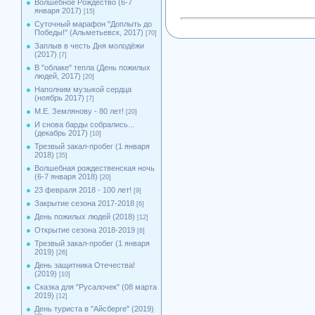
Волшебное Рождество (6-7
января 2017)
[15]
Суточный марафон "Доплыть до
Победы!" (Альметьевск, 2017)
[70]
Заплыв в честь Дня молодёжи
(2017)
[7]
В "облаке" тепла (День пожилых
людей, 2017)
[20]
Наполним музыкой сердца
(ноябрь 2017)
[7]
М.Е. Землянову - 80 лет!
[20]
И снова барды собрались...
(декабрь 2017)
[10]
Трезвый закал-пробег (1 января
2018)
[35]
Волшебная рождественская ночь
(6-7 января 2018)
[20]
23 февраля 2018 - 100 лет!
[9]
Закрытие сезона 2017-2018
[6]
День пожилых людей (2018)
[12]
Открытие сезона 2018-2019
[8]
Трезвый закал-пробег (1 января
2019)
[26]
День защитника Отечества!
(2019)
[10]
Сказка для "Русалочек" (08 марта
2019)
[12]
День туриста в "Айсберге" (2019)