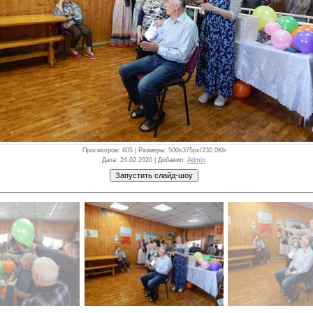
Просмотров
: 605 |
Размеры
: 500x375px/230.0Kb
Дата
: 24.02.2020 |
Добавил
:
Admin