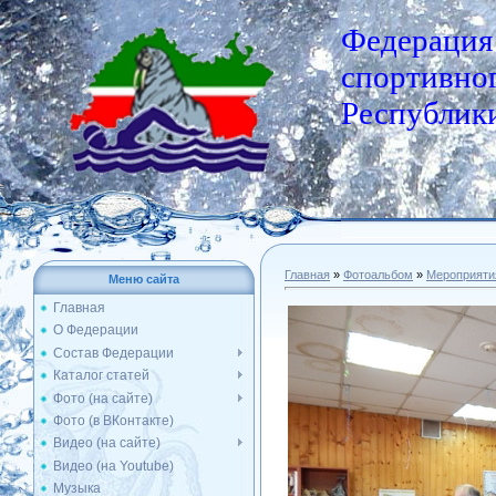
Федерация
спортивног
Республики
Главная
»
Фотоальбом
»
Мероприяти
Меню сайта
Главная
О Федерации
Состав Федерации
Каталог статей
Фото (на сайте)
Фото (в ВКонтакте)
Видео (на сайте)
Видео (на Youtube)
Музыка