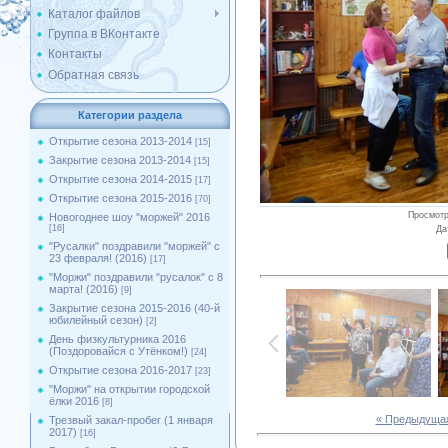
Каталог файлов
Группа в ВКонтакте
Контакты
Обратная связь
Категории раздела
Открытие сезона 2013-2014
[15]
Закрытие сезона 2013-2014
[15]
Открытие сезона 2014-2015
[17]
Открытие сезона 2015-2016
[70]
Просмот
Новогоднее шоу "моржей" 2016
[16]
Да
"Русалки" поздравили "моржей" с
23 февраля! (2016)
[17]
"Моржи" поздравили "русалок" с 8
марта! (2016)
[9]
Закрытие сезона 2015-2016 (40-й
юбилейный сезон)
[2]
День физкультурника 2016
(Поздоровайся с Утёнком!)
[24]
Открытие сезона 2016-2017
[23]
''Моржи'' на открытии городской
ёлки 2016
[8]
« Предыдуща
Трезвый закал-пробег (1 января
2017)
[16]