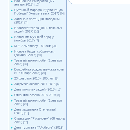
Волшебное Рождество (6-7
января 2017)
[15]
Суточный марафон "Доплыть до
Победы!" (Альметьевск, 2017)
[70]
Заплыв в честь Дня молодёжи
(2017)
[7]
В "облаке" тепла (День пожилых
людей, 2017)
[20]
Наполним музыкой сердца
(ноябрь 2017)
[7]
М.Е. Землянову - 80 лет!
[20]
И снова барды собрались...
(декабрь 2017)
[10]
Трезвый закал-пробег (1 января
2018)
[35]
Волшебная рождественская ночь
(6-7 января 2018)
[20]
23 февраля 2018 - 100 лет!
[9]
Закрытие сезона 2017-2018
[6]
День пожилых людей (2018)
[12]
Открытие сезона 2018-2019
[8]
Трезвый закал-пробег (1 января
2019)
[26]
День защитника Отечества!
(2019)
[10]
Сказка для "Русалочек" (08 марта
2019)
[12]
День туриста в "Айсберге" (2019)