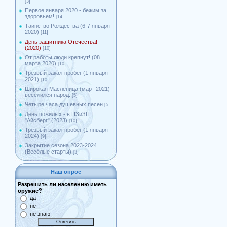
[3]
Первое января 2020 - бежим за
здоровьем!
[14]
Таинство Рождества (6-7 января
2020)
[11]
День защитника Отечества!
(2020)
[10]
От работы люди крепнут! (08
марта 2020)
[10]
Трезвый закал-пробег (1 января
2021)
[10]
Широкая Масленица (март 2021) -
веселился народ.
[5]
Четыре часа душевных песен
[5]
День пожилых - в ЦЗиЗП
"Айсберг" (2023)
[10]
Трезвый закал-пробег (1 января
2024)
[9]
Закрытие сезона 2023-2024
(Весёлые старты)
[3]
Наш опрос
Разрешить ли населению иметь
оружие?
да
нет
не знаю