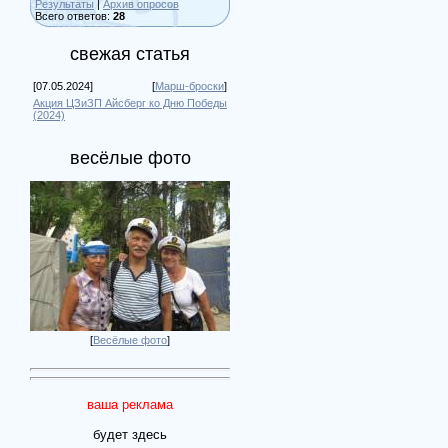
Результаты
|
Архив опросов
Всего ответов:
28
свежая статья
[07.05.2024]
[
Марш-броски
]
Акция ЦЗиЗП Айсберг ко Дню Победы
(2024)
весёлые фото
[
Весёлые фото
]
ваша реклама
будет здесь