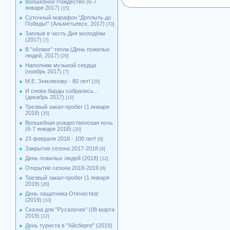
Волшебное Рождество (6-7
января 2017)
[15]
Суточный марафон "Доплыть до
Победы!" (Альметьевск, 2017)
[70]
Заплыв в честь Дня молодёжи
(2017)
[7]
В "облаке" тепла (День пожилых
людей, 2017)
[20]
Наполним музыкой сердца
(ноябрь 2017)
[7]
М.Е. Землянову - 80 лет!
[20]
И снова барды собрались...
(декабрь 2017)
[10]
Трезвый закал-пробег (1 января
2018)
[35]
Волшебная рождественская ночь
(6-7 января 2018)
[20]
23 февраля 2018 - 100 лет!
[9]
Закрытие сезона 2017-2018
[6]
День пожилых людей (2018)
[12]
Открытие сезона 2018-2019
[8]
Трезвый закал-пробег (1 января
2019)
[26]
День защитника Отечества!
(2019)
[10]
Сказка для "Русалочек" (08 марта
2019)
[12]
День туриста в "Айсберге" (2019)