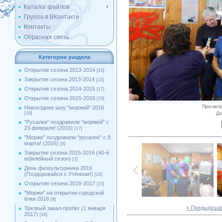
Каталог файлов
Группа в ВКонтакте
Контакты
Обратная связь
Категории раздела
Открытие сезона 2013-2014
[15]
Закрытие сезона 2013-2014
[15]
Открытие сезона 2014-2015
[17]
Открытие сезона 2015-2016
[70]
Просмот
Новогоднее шоу "моржей" 2016
[16]
Да
"Русалки" поздравили "моржей" с
23 февраля! (2016)
[17]
"Моржи" поздравили "русалок" с 8
марта! (2016)
[9]
Закрытие сезона 2015-2016 (40-й
юбилейный сезон)
[2]
День физкультурника 2016
(Поздоровайся с Утёнком!)
[24]
Открытие сезона 2016-2017
[23]
''Моржи'' на открытии городской
ёлки 2016
[8]
« Предыдуща
Трезвый закал-пробег (1 января
2017)
[16]