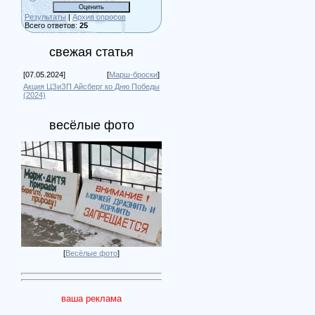
Результаты
|
Архив опросов
Всего ответов:
25
свежая статья
[07.05.2024]
[
Марш-броски
]
Акция ЦЗиЗП Айсберг ко Дню Победы
(2024)
весёлые фото
[
Весёлые фото
]
ваша реклама