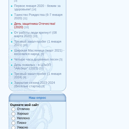
[3]
Первое января 2020 - бежим за
здоровьем!
[14]
Таинство Рождества (6-7 января
2020)
[11]
День защитника Отечества!
(2020)
[10]
От работы люди крепнут! (08
марта 2020)
[10]
Трезвый закал-пробег (1 января
2021)
[10]
Широкая Масленица (март 2021) -
веселился народ.
[5]
Четыре часа душевных песен
[5]
День пожилых - в ЦЗиЗП
"Айсберг" (2023)
[10]
Трезвый закал-пробег (1 января
2024)
[9]
Закрытие сезона 2023-2024
(Весёлые старты)
[3]
Наш опрос
Оцените мой сайт
Отлично
Хорошо
Неплохо
Плохо
Ужасно