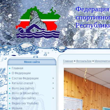
Федерация
спортивног
Республики
Главная
»
Фотоальбом
»
Мероприяти
Меню сайта
Главная
О Федерации
Состав Федерации
Каталог статей
Фото (на сайте)
Фото (в ВКонтакте)
Видео (на сайте)
Видео (на Youtube)
Музыка