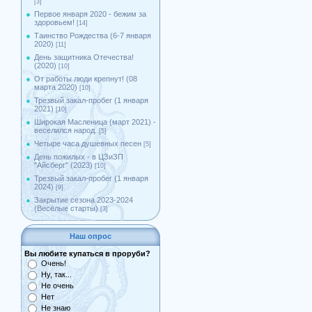
[3]
Первое января 2020 - бежим за
здоровьем!
[14]
Таинство Рождества (6-7 января
2020)
[11]
День защитника Отечества!
(2020)
[10]
От работы люди крепнут! (08
марта 2020)
[10]
Трезвый закал-пробег (1 января
2021)
[10]
Широкая Масленица (март 2021) -
веселился народ.
[5]
Четыре часа душевных песен
[5]
День пожилых - в ЦЗиЗП
"Айсберг" (2023)
[10]
Трезвый закал-пробег (1 января
2024)
[9]
Закрытие сезона 2023-2024
(Весёлые старты)
[3]
Наш опрос
Вы любите купаться в проруби?
Очень!
Ну, так...
Не очень
Нет
Не знаю