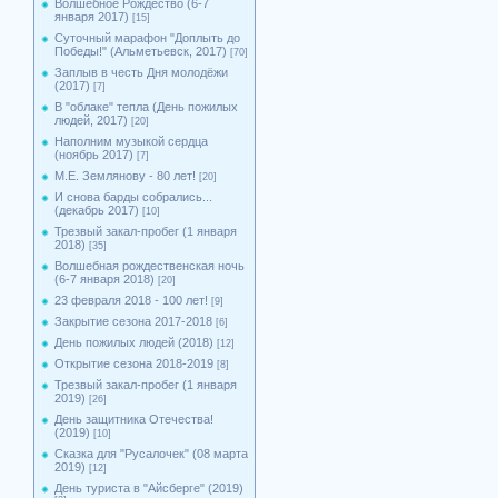
Волшебное Рождество (6-7
января 2017)
[15]
Суточный марафон "Доплыть до
Победы!" (Альметьевск, 2017)
[70]
Заплыв в честь Дня молодёжи
(2017)
[7]
В "облаке" тепла (День пожилых
людей, 2017)
[20]
Наполним музыкой сердца
(ноябрь 2017)
[7]
М.Е. Землянову - 80 лет!
[20]
И снова барды собрались...
(декабрь 2017)
[10]
Трезвый закал-пробег (1 января
2018)
[35]
Волшебная рождественская ночь
(6-7 января 2018)
[20]
23 февраля 2018 - 100 лет!
[9]
Закрытие сезона 2017-2018
[6]
День пожилых людей (2018)
[12]
Открытие сезона 2018-2019
[8]
Трезвый закал-пробег (1 января
2019)
[26]
День защитника Отечества!
(2019)
[10]
Сказка для "Русалочек" (08 марта
2019)
[12]
День туриста в "Айсберге" (2019)