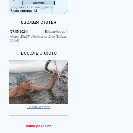
Результаты
|
Архив опросов
Всего ответов:
43
свежая статья
[07.05.2024]
[
Марш-броски
]
Акция ЦЗиЗП Айсберг ко Дню Победы
(2024)
весёлые фото
[
Весёлые фото
]
ваша реклама