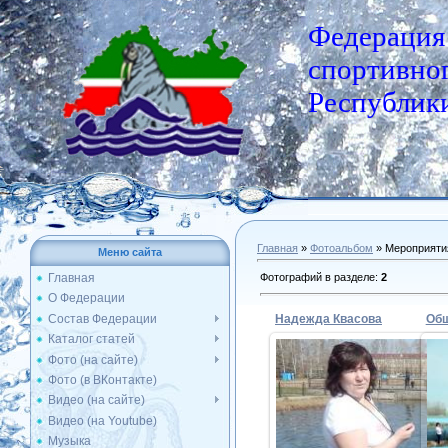
Федерация
спортивног
Республики
Главная
»
Фотоальбом
» Мероприяти
Меню сайта
Фотографий в разделе
:
2
Главная
О Федерации
Состав Федерации
Надежда Квасова
Общ
Каталог статей
Фото (на сайте)
Фото (в ВКонтакте)
17.04.2016
Видео (на сайте)
Видео (на Youtube)
Admin
Музыка