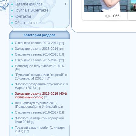
Каталог файлов
Группа в ВКонтакте
1066
Контакты
Обратная связь
Категории раздела
Открытие сезона 2013-2014
[15]
Закрытие сезона 2013-2014
[15]
Открытие сезона 2014-2015
[17]
Открытие сезона 2015-2016
[70]
Новогоднее шоу "моржей" 2016
[16]
"Русалки" поздравили "моржей" с
23 февраля! (2016)
[17]
"Моржи" поздравили "русалок" с 8
марта! (2016)
[9]
Закрытие сезона 2015-2016 (40-й
юбилейный сезон)
[2]
День физкультурника 2016
(Поздоровайся с Утёнком!)
[24]
Открытие сезона 2016-2017
[23]
''Моржи'' на открытии городской
ёлки 2016
[8]
Трезвый закал-пробег (1 января
2017)
[16]