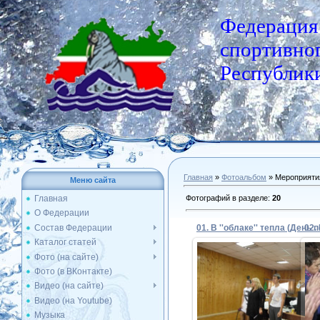
Федерация
спортивног
Республики
Главная
»
Фотоальбом
» Мероприяти
Меню сайта
Фотографий в разделе
:
20
Главная
О Федерации
Состав Федерации
Каталог статей
Фото (на сайте)
Фото (в ВКонтакте)
02.10.2017
Видео (на сайте)
Видео (на Youtube)
Admin
Музыка