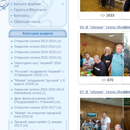
Каталог файлов
Группа в ВКонтакте
1633
Контакты
Обратная связь
Категории раздела
Открытие сезона 2013-2014
[15]
Закрытие сезона 2013-2014
[15]
02.10.2017
Открытие сезона 2014-2015
[17]
Открытие сезона 2015-2016
[70]
Admin
Новогоднее шоу "моржей" 2016
[16]
"Русалки" поздравили "моржей" с
23 февраля! (2016)
[17]
870
"Моржи" поздравили "русалок" с 8
марта! (2016)
[9]
Закрытие сезона 2015-2016 (40-й
юбилейный сезон)
[2]
День физкультурника 2016
(Поздоровайся с Утёнком!)
[24]
Открытие сезона 2016-2017
[23]
''Моржи'' на открытии городской
02.10.2017
ёлки 2016
[8]
Трезвый закал-пробег (1 января
Admin
2017)
[16]