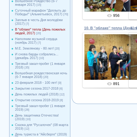
Волшебное Рождество (6-7
января 2017)
[15]
Суточный марафон "Доплыть до
Победы!" (Альметьевск, 2017)
[70]
956
Заплыв в честь Дня молодёжи
(2017)
[7]
В "облаке" тепла (День пожилых
людей, 2017)
[20]
Наполним музыкой сердца
(ноябрь 2017)
[7]
М.Е. Землянову - 80 лет!
[20]
02.10.2017
И снова барды собрались...
(декабрь 2017)
[10]
Admin
Трезвый закал-пробег (1 января
2018)
[35]
Волшебная рождественская ночь
(6-7 января 2018)
[20]
23 февраля 2018 - 100 лет!
[9]
891
Закрытие сезона 2017-2018
[6]
День пожилых людей (2018)
[12]
Открытие сезона 2018-2019
[8]
Трезвый закал-пробег (1 января
2019)
[26]
День защитника Отечества!
(2019)
[10]
Сказка для "Русалочек" (08 марта
2019)
[12]
День туриста в "Айсберге" (2019)