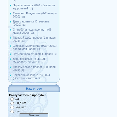
[3]
Первое января 2020 - бежим за
здоровьем!
[14]
Таинство Рождества (6-7 января
2020)
[11]
День защитника Отечества!
(2020)
[10]
От работы люди крепнут! (08
марта 2020)
[10]
Трезвый закал-пробег (1 января
2021)
[10]
Широкая Масленица (март 2021) -
веселился народ.
[5]
Четыре часа душевных песен
[5]
День пожилых - в ЦЗиЗП
"Айсберг" (2023)
[10]
Трезвый закал-пробег (1 января
2024)
[9]
Закрытие сезона 2023-2024
(Весёлые старты)
[3]
Наш опрос
Вы купаетесь в проруби?
Да
Ещё нет
Уже нет
Нет