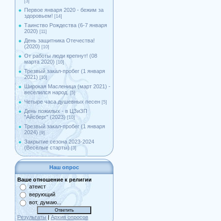
[3]
Первое января 2020 - бежим за
здоровьем!
[14]
Таинство Рождества (6-7 января
2020)
[11]
День защитника Отечества!
(2020)
[10]
От работы люди крепнут! (08
марта 2020)
[10]
Трезвый закал-пробег (1 января
2021)
[10]
Широкая Масленица (март 2021) -
веселился народ.
[5]
Четыре часа душевных песен
[5]
День пожилых - в ЦЗиЗП
"Айсберг" (2023)
[10]
Трезвый закал-пробег (1 января
2024)
[9]
Закрытие сезона 2023-2024
(Весёлые старты)
[3]
Наш опрос
Ваше отношение к религии
атеист
верующий
вот, думаю...
Результаты
|
Архив опросов