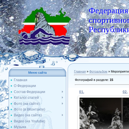
Федерация
спортивног
Республики
Главная
»
Фотоальбом
» Мероприяти
Меню сайта
Фотографий в разделе
:
15
Главная
О Федерации
Состав Федерации
01.
02.
Каталог статей
Фото (на сайте)
Фото (в ВКонтакте)
08.01.2017
Видео (на сайте)
Видео (на Youtube)
Admin
Музыка