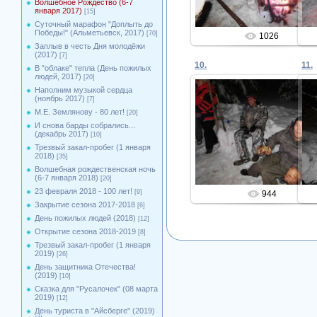
Волшебное Рождество (6-7
января 2017)
[15]
Суточный марафон "Доплыть до
Победы!" (Альметьевск, 2017)
[70]
1026
Заплыв в честь Дня молодёжи
(2017)
[7]
10.
11.
В "облаке" тепла (День пожилых
людей, 2017)
[20]
Наполним музыкой сердца
(ноябрь 2017)
[7]
М.Е. Землянову - 80 лет!
[20]
08.01.2017
И снова барды собрались...
(декабрь 2017)
[10]
Admin
Трезвый закал-пробег (1 января
2018)
[35]
Волшебная рождественская ночь
(6-7 января 2018)
[20]
23 февраля 2018 - 100 лет!
[9]
944
Закрытие сезона 2017-2018
[6]
День пожилых людей (2018)
[12]
Открытие сезона 2018-2019
[8]
Трезвый закал-пробег (1 января
2019)
[26]
День защитника Отечества!
(2019)
[10]
Сказка для "Русалочек" (08 марта
2019)
[12]
День туриста в "Айсберге" (2019)