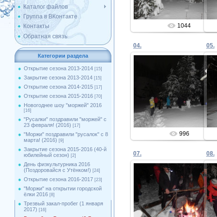
Каталог файлов
Группа в ВКонтакте
1044
Контакты
Обратная связь
04.
05.
Категории раздела
Открытие сезона 2013-2014
[15]
Закрытие сезона 2013-2014
[15]
08.01.2017
Открытие сезона 2014-2015
[17]
Открытие сезона 2015-2016
[70]
Admin
Новогоднее шоу "моржей" 2016
[16]
"Русалки" поздравили "моржей" с
23 февраля! (2016)
[17]
996
"Моржи" поздравили "русалок" с 8
марта! (2016)
[9]
Закрытие сезона 2015-2016 (40-й
07.
08.
юбилейный сезон)
[2]
День физкультурника 2016
(Поздоровайся с Утёнком!)
[24]
Открытие сезона 2016-2017
[23]
''Моржи'' на открытии городской
08.01.2017
ёлки 2016
[8]
Трезвый закал-пробег (1 января
Admin
2017)
[16]