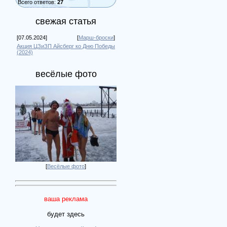
Всего ответов:
27
свежая статья
[07.05.2024]
[
Марш-броски
]
Акция ЦЗиЗП Айсберг ко Дню Победы
(2024)
весёлые фото
[
Весёлые фото
]
ваша реклама
будет здесь