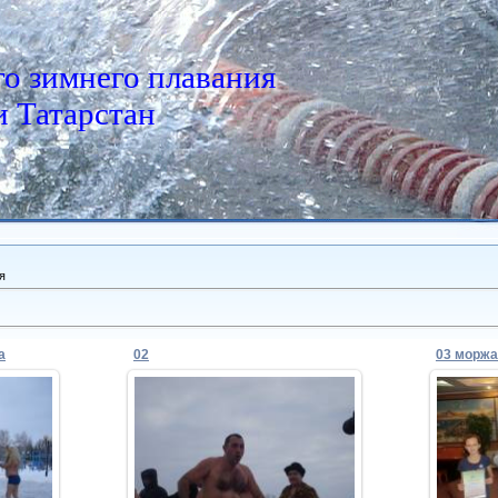
о зимнего плавания
 Татарстан
я
а
02
03 моржа
04.12.2013
Admin