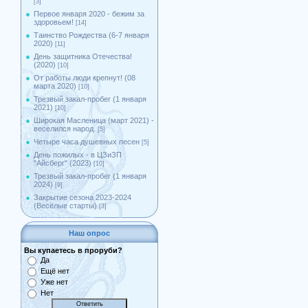
[3]
Первое января 2020 - бежим за
здоровьем!
[14]
Таинство Рождества (6-7 января
2020)
[11]
День защитника Отечества!
(2020)
[10]
От работы люди крепнут! (08
марта 2020)
[10]
Трезвый закал-пробег (1 января
2021)
[10]
Широкая Масленица (март 2021) -
веселился народ.
[5]
Четыре часа душевных песен
[5]
День пожилых - в ЦЗиЗП
"Айсберг" (2023)
[10]
Трезвый закал-пробег (1 января
2024)
[9]
Закрытие сезона 2023-2024
(Весёлые старты)
[3]
Наш опрос
Вы купаетесь в проруби?
Да
Ещё нет
Уже нет
Нет