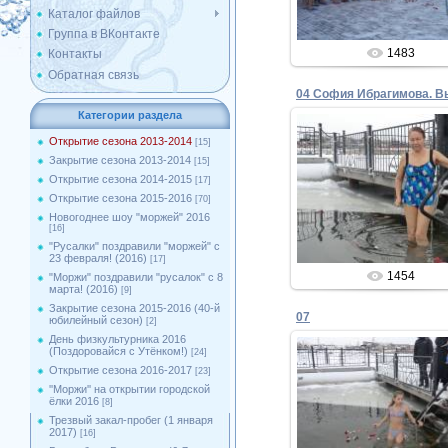
Каталог файлов
Группа в ВКонтакте
1483
Контакты
Обратная связь
Категории раздела
Открытие сезона 2013-2014
[15]
Закрытие сезона 2013-2014
[15]
04.12.2013
Открытие сезона 2014-2015
[17]
Открытие сезона 2015-2016
[70]
Admin
Новогоднее шоу "моржей" 2016
[16]
"Русалки" поздравили "моржей" с
23 февраля! (2016)
[17]
1454
"Моржи" поздравили "русалок" с 8
марта! (2016)
[9]
Закрытие сезона 2015-2016 (40-й
07
юбилейный сезон)
[2]
День физкультурника 2016
(Поздоровайся с Утёнком!)
[24]
Открытие сезона 2016-2017
[23]
''Моржи'' на открытии городской
04.12.2013
ёлки 2016
[8]
Трезвый закал-пробег (1 января
Admin
2017)
[16]