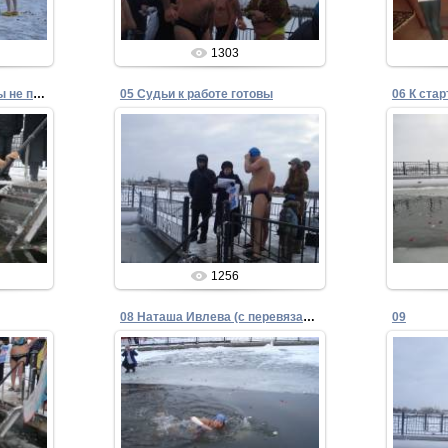
1303
04 София Ибрагимова. Вы не поверите - ей 75
05 Судьи к работе готовы
04.12.2013
Admin
1256
08 Наташа Ивлева (с перевязанной рукой)
09
04.12.2013
Admin