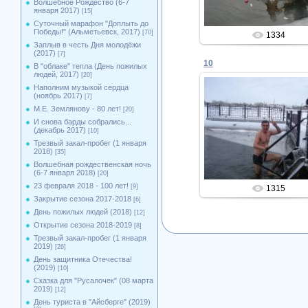
Волшебное Рождество (6-7
января 2017)
[15]
Суточный марафон "Доплыть до
Победы!" (Альметьевск, 2017)
[70]
1334
Заплыв в честь Дня молодёжи
(2017)
[7]
10
В "облаке" тепла (День пожилых
людей, 2017)
[20]
Наполним музыкой сердца
(ноябрь 2017)
[7]
М.Е. Землянову - 80 лет!
[20]
04.12.2013
И снова барды собрались...
(декабрь 2017)
[10]
Admin
Трезвый закал-пробег (1 января
2018)
[35]
Волшебная рождественская ночь
(6-7 января 2018)
[20]
23 февраля 2018 - 100 лет!
[9]
1315
Закрытие сезона 2017-2018
[6]
День пожилых людей (2018)
[12]
Открытие сезона 2018-2019
[8]
Трезвый закал-пробег (1 января
2019)
[26]
День защитника Отечества!
(2019)
[10]
Сказка для "Русалочек" (08 марта
2019)
[12]
День туриста в "Айсберге" (2019)