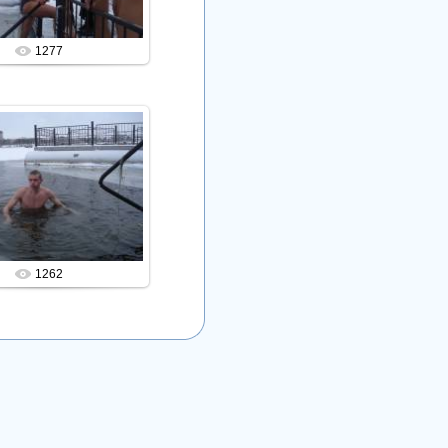
1277
04.12.2013
Admin
1262