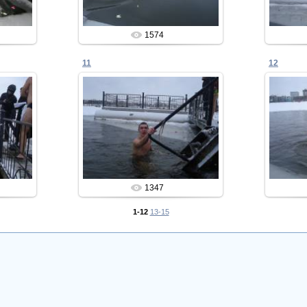
1574
11
12
04.12.2013
Admin
1347
1-12
13-15