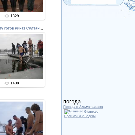
1329
06 К старту готов Ринат Султанов
04.12.2013
Admin
1408
погода
Погода в Альметьевске
Gismeteo
Прогноз на 2 недели
04.12.2013
Admin