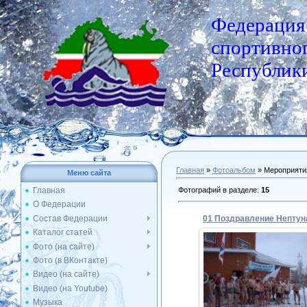
Федерация
спортивног
Республики
Главная
»
Фотоальбом
» Мероприяти
Меню сайта
Фотографий в разделе
:
15
Главная
О Федерации
Состав Федерации
01 Поздравление Нептун
Каталог статей
Фото (на сайте)
Фото (в ВКонтакте)
04.12.2013
Видео (на сайте)
Видео (на Youtube)
Admin
Музыка