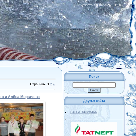
Суббота, 08.08.2026, 01:18
|
RSS
Поиск
Страницы
:
1
2
»
та и Алёна Моргачева
Друзья сайта
ПАО «Татнефть»
04.12.2013
Admin