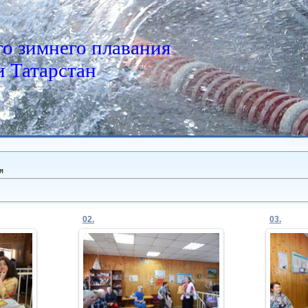
о зимнего плавания
 Татарстан
я
02.
03.
24.02.2020
Admin