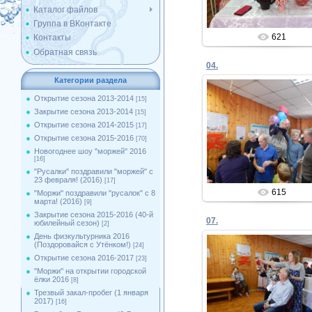
Каталог файлов
Группа в ВКонтакте
621
Контакты
Обратная связь
04.
Категории раздела
Открытие сезона 2013-2014
[15]
Закрытие сезона 2013-2014
[15]
24.02.2020
Открытие сезона 2014-2015
[17]
Открытие сезона 2015-2016
[70]
Admin
Новогоднее шоу "моржей" 2016
[16]
"Русалки" поздравили "моржей" с
23 февраля! (2016)
[17]
615
"Моржи" поздравили "русалок" с 8
марта! (2016)
[9]
Закрытие сезона 2015-2016 (40-й
07.
юбилейный сезон)
[2]
День физкультурника 2016
(Поздоровайся с Утёнком!)
[24]
Открытие сезона 2016-2017
[23]
''Моржи'' на открытии городской
24.02.2020
ёлки 2016
[8]
Трезвый закал-пробег (1 января
Admin
2017)
[16]