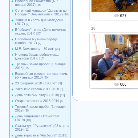
Волшебное Рождество (6-7
января 2017)
[15]
Суточный марафон "Доплыть до
Победы!" (Альметьевск, 2017)
[70]
627
Заплыв в честь Дня молодёжи
(2017)
[7]
10.
В "облаке" тепла (День пожилых
людей, 2017)
[20]
Наполним музыкой сердца
(ноябрь 2017)
[7]
М.Е. Землянову - 80 лет!
[20]
24.02.2020
И снова барды собрались...
(декабрь 2017)
[10]
Admin
Трезвый закал-пробег (1 января
2018)
[35]
Волшебная рождественская ночь
(6-7 января 2018)
[20]
23 февраля 2018 - 100 лет!
[9]
606
Закрытие сезона 2017-2018
[6]
День пожилых людей (2018)
[12]
Открытие сезона 2018-2019
[8]
Трезвый закал-пробег (1 января
2019)
[26]
День защитника Отечества!
(2019)
[10]
Сказка для "Русалочек" (08 марта
2019)
[12]
День туриста в "Айсберге" (2019)