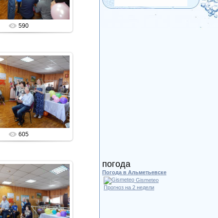
590
24.02.2020
Admin
605
погода
Погода в Альметьевске
Gismeteo
Прогноз на 2 недели
24.02.2020
Admin