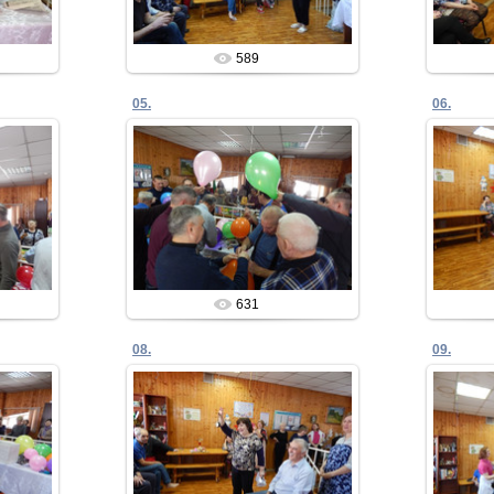
589
05.
06.
24.02.2020
Admin
631
08.
09.
24.02.2020
Admin