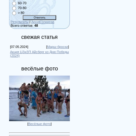
60-70
70-80
> 80
Результаты
|
Архив опросов
Всего ответов:
48
свежая статья
[07.05.2024]
[
Марш-броски
]
Акция ЦЗиЗП Айсберг ко Дню Победы
(2024)
весёлые фото
[
Весёлые фото
]