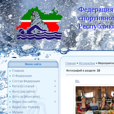
Федерация
спортивног
Республики
Главная
»
Фотоальбом
» Мероприяти
Меню сайта
Фотографий в разделе
:
10
Главная
О Федерации
Состав Федерации
01.
Каталог статей
Фото (на сайте)
Фото (в ВКонтакте)
24.02.2020
Видео (на сайте)
Видео (на Youtube)
Admin
Музыка