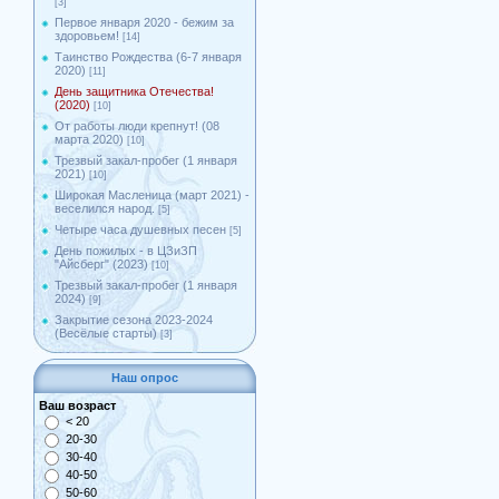
[3]
Первое января 2020 - бежим за
здоровьем!
[14]
Таинство Рождества (6-7 января
2020)
[11]
День защитника Отечества!
(2020)
[10]
От работы люди крепнут! (08
марта 2020)
[10]
Трезвый закал-пробег (1 января
2021)
[10]
Широкая Масленица (март 2021) -
веселился народ.
[5]
Четыре часа душевных песен
[5]
День пожилых - в ЦЗиЗП
"Айсберг" (2023)
[10]
Трезвый закал-пробег (1 января
2024)
[9]
Закрытие сезона 2023-2024
(Весёлые старты)
[3]
Наш опрос
Ваш возраст
< 20
20-30
30-40
40-50
50-60