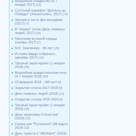
Волшебное Рождество (6-7
января 2017)
[15]
Суточный марафон "Доплыть до
Победы!" (Альметьевск, 2017)
[70]
Заплыв в честь Дня молодёжи
(2017)
[7]
В "облаке" тепла (День пожилых
людей, 2017)
[20]
Наполним музыкой сердца
(ноябрь 2017)
[7]
М.Е. Землянову - 80 лет!
[20]
И снова барды собрались...
(декабрь 2017)
[10]
Трезвый закал-пробег (1 января
2018)
[35]
Волшебная рождественская ночь
(6-7 января 2018)
[20]
23 февраля 2018 - 100 лет!
[9]
Закрытие сезона 2017-2018
[6]
День пожилых людей (2018)
[12]
Открытие сезона 2018-2019
[8]
Трезвый закал-пробег (1 января
2019)
[26]
День защитника Отечества!
(2019)
[10]
Сказка для "Русалочек" (08 марта
2019)
[12]
День туриста в "Айсберге" (2019)