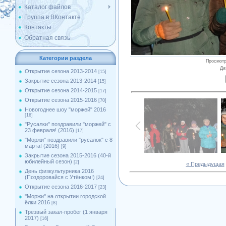
Каталог файлов
Группа в ВКонтакте
Контакты
Обратная связь
Категории раздела
Просмот
Да
Открытие сезона 2013-2014
[15]
Закрытие сезона 2013-2014
[15]
Открытие сезона 2014-2015
[17]
Открытие сезона 2015-2016
[70]
Новогоднее шоу "моржей" 2016
[16]
"Русалки" поздравили "моржей" с
23 февраля! (2016)
[17]
"Моржи" поздравили "русалок" с 8
марта! (2016)
[9]
Закрытие сезона 2015-2016 (40-й
юбилейный сезон)
[2]
« Предыдущая
День физкультурника 2016
(Поздоровайся с Утёнком!)
[24]
Открытие сезона 2016-2017
[23]
''Моржи'' на открытии городской
ёлки 2016
[8]
Трезвый закал-пробег (1 января
2017)
[16]