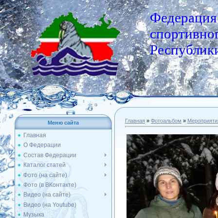
Федерация
спортивног
Республики
Главная
»
Фотоальбом
»
Мероприяти
Меню сайта
Главная
О Федерации
Состав Федерации
Каталог статей
Фото (на сайте)
Фото (в ВКонтакте)
Видео (на сайте)
Видео (на Youtube)
Музыка