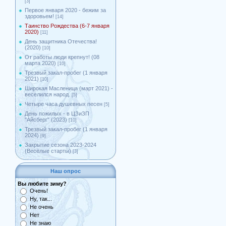
[3]
Первое января 2020 - бежим за
здоровьем!
[14]
Таинство Рождества (6-7 января
2020)
[11]
День защитника Отечества!
(2020)
[10]
От работы люди крепнут! (08
марта 2020)
[10]
Трезвый закал-пробег (1 января
2021)
[10]
Широкая Масленица (март 2021) -
веселился народ.
[5]
Четыре часа душевных песен
[5]
День пожилых - в ЦЗиЗП
"Айсберг" (2023)
[10]
Трезвый закал-пробег (1 января
2024)
[9]
Закрытие сезона 2023-2024
(Весёлые старты)
[3]
Наш опрос
Вы любите зиму?
Очень!
Ну, так...
Не очень
Нет
Не знаю