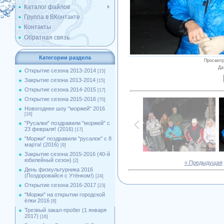
Каталог файлов
Группа в ВКонтакте
Контакты
Обратная связь
Категории раздела
Просмот
Да
Открытие сезона 2013-2014
[15]
Закрытие сезона 2013-2014
[15]
Открытие сезона 2014-2015
[17]
Открытие сезона 2015-2016
[70]
Новогоднее шоу "моржей" 2016
[16]
"Русалки" поздравили "моржей" с
23 февраля! (2016)
[17]
"Моржи" поздравили "русалок" с 8
марта! (2016)
[9]
Закрытие сезона 2015-2016 (40-й
юбилейный сезон)
[2]
« Предыдущая
День физкультурника 2016
(Поздоровайся с Утёнком!)
[24]
Открытие сезона 2016-2017
[23]
''Моржи'' на открытии городской
ёлки 2016
[8]
Трезвый закал-пробег (1 января
2017)
[16]