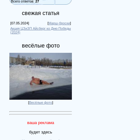
Всего ответов:
27
свежая статья
[07.05.2024]
[
Марш-броски
]
Акция ЦЗиЗП Айсберг ко Дню Победы
(2024)
весёлые фото
[
Весёлые фото
]
ваша реклама
будет здесь