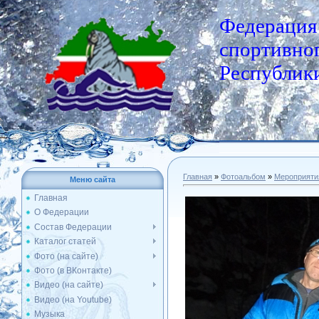
Федерация
спортивног
Республики
Главная
»
Фотоальбом
»
Мероприяти
Меню сайта
Главная
О Федерации
Состав Федерации
Каталог статей
Фото (на сайте)
Фото (в ВКонтакте)
Видео (на сайте)
Видео (на Youtube)
Музыка