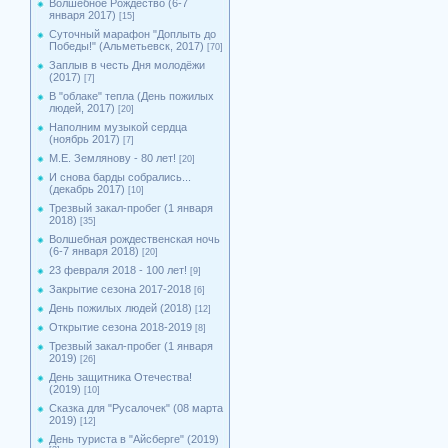
Волшебное Рождество (6-7
января 2017)
[15]
Суточный марафон "Доплыть до
Победы!" (Альметьевск, 2017)
[70]
Заплыв в честь Дня молодёжи
(2017)
[7]
В "облаке" тепла (День пожилых
людей, 2017)
[20]
Наполним музыкой сердца
(ноябрь 2017)
[7]
М.Е. Землянову - 80 лет!
[20]
И снова барды собрались...
(декабрь 2017)
[10]
Трезвый закал-пробег (1 января
2018)
[35]
Волшебная рождественская ночь
(6-7 января 2018)
[20]
23 февраля 2018 - 100 лет!
[9]
Закрытие сезона 2017-2018
[6]
День пожилых людей (2018)
[12]
Открытие сезона 2018-2019
[8]
Трезвый закал-пробег (1 января
2019)
[26]
День защитника Отечества!
(2019)
[10]
Сказка для "Русалочек" (08 марта
2019)
[12]
День туриста в "Айсберге" (2019)