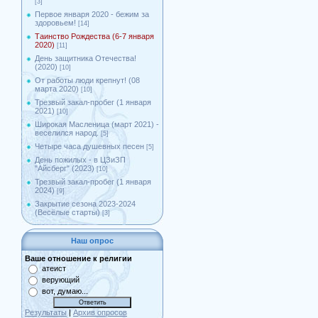
[3]
Первое января 2020 - бежим за
здоровьем!
[14]
Таинство Рождества (6-7 января
2020)
[11]
День защитника Отечества!
(2020)
[10]
От работы люди крепнут! (08
марта 2020)
[10]
Трезвый закал-пробег (1 января
2021)
[10]
Широкая Масленица (март 2021) -
веселился народ.
[5]
Четыре часа душевных песен
[5]
День пожилых - в ЦЗиЗП
"Айсберг" (2023)
[10]
Трезвый закал-пробег (1 января
2024)
[9]
Закрытие сезона 2023-2024
(Весёлые старты)
[3]
Наш опрос
Ваше отношение к религии
атеист
верующий
вот, думаю...
Результаты
|
Архив опросов