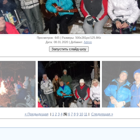
Просмотров
: 645 |
Размеры
: 500x281px/125.8Kb
Дата
: 08.01.2020 |
Добавил
:
Admin
« Предыдущая
|
1
2
3
4
[
5
]
6
7
8
9
10
11
|
Следующая »