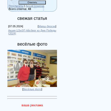
Результаты
|
Архив опросов
Всего ответов:
43
свежая статья
[07.05.2024]
[
Марш-броски
]
Акция ЦЗиЗП Айсберг ко Дню Победы
(2024)
весёлые фото
[
Весёлые фото
]
ваша реклама