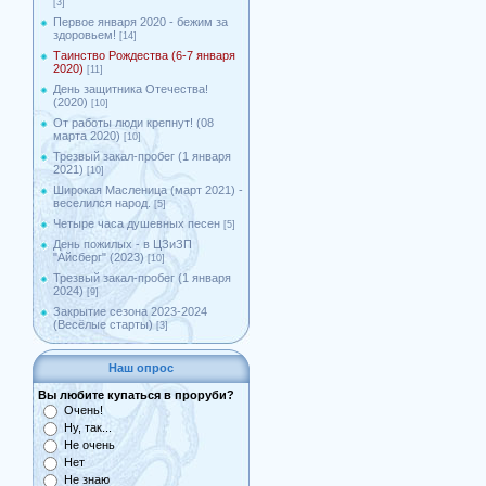
[3]
Первое января 2020 - бежим за
здоровьем!
[14]
Таинство Рождества (6-7 января
2020)
[11]
День защитника Отечества!
(2020)
[10]
От работы люди крепнут! (08
марта 2020)
[10]
Трезвый закал-пробег (1 января
2021)
[10]
Широкая Масленица (март 2021) -
веселился народ.
[5]
Четыре часа душевных песен
[5]
День пожилых - в ЦЗиЗП
"Айсберг" (2023)
[10]
Трезвый закал-пробег (1 января
2024)
[9]
Закрытие сезона 2023-2024
(Весёлые старты)
[3]
Наш опрос
Вы любите купаться в проруби?
Очень!
Ну, так...
Не очень
Нет
Не знаю