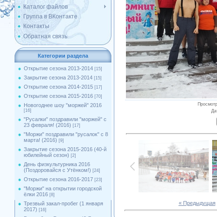
Каталог файлов
Группа в ВКонтакте
Контакты
Обратная связь
Категории раздела
Открытие сезона 2013-2014
[15]
Закрытие сезона 2013-2014
[15]
Открытие сезона 2014-2015
[17]
Открытие сезона 2015-2016
[70]
Просмот
Новогоднее шоу "моржей" 2016
[16]
Да
"Русалки" поздравили "моржей" с
23 февраля! (2016)
[17]
"Моржи" поздравили "русалок" с 8
марта! (2016)
[9]
Закрытие сезона 2015-2016 (40-й
юбилейный сезон)
[2]
День физкультурника 2016
(Поздоровайся с Утёнком!)
[24]
Открытие сезона 2016-2017
[23]
''Моржи'' на открытии городской
ёлки 2016
[8]
« Предыдущая
Трезвый закал-пробег (1 января
2017)
[16]