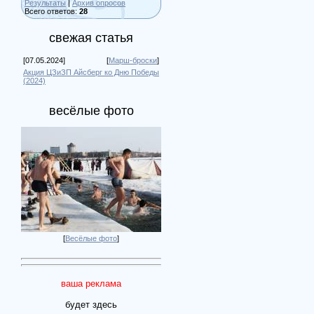
Результаты
|
Архив опросов
Всего ответов:
28
свежая статья
[07.05.2024]
[
Марш-броски
]
Акция ЦЗиЗП Айсберг ко Дню Победы
(2024)
весёлые фото
[
Весёлые фото
]
ваша реклама
будет здесь