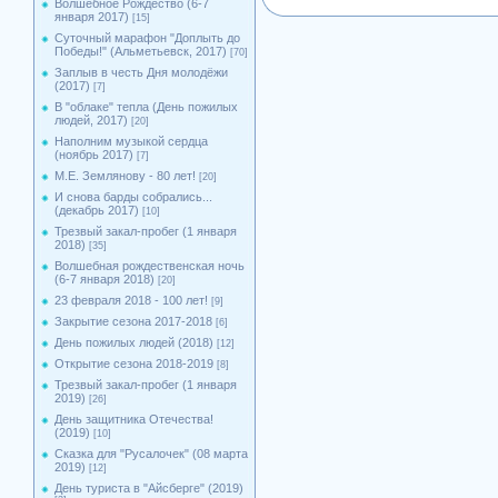
Волшебное Рождество (6-7
января 2017)
[15]
Суточный марафон "Доплыть до
Победы!" (Альметьевск, 2017)
[70]
Заплыв в честь Дня молодёжи
(2017)
[7]
В "облаке" тепла (День пожилых
людей, 2017)
[20]
Наполним музыкой сердца
(ноябрь 2017)
[7]
М.Е. Землянову - 80 лет!
[20]
И снова барды собрались...
(декабрь 2017)
[10]
Трезвый закал-пробег (1 января
2018)
[35]
Волшебная рождественская ночь
(6-7 января 2018)
[20]
23 февраля 2018 - 100 лет!
[9]
Закрытие сезона 2017-2018
[6]
День пожилых людей (2018)
[12]
Открытие сезона 2018-2019
[8]
Трезвый закал-пробег (1 января
2019)
[26]
День защитника Отечества!
(2019)
[10]
Сказка для "Русалочек" (08 марта
2019)
[12]
День туриста в "Айсберге" (2019)