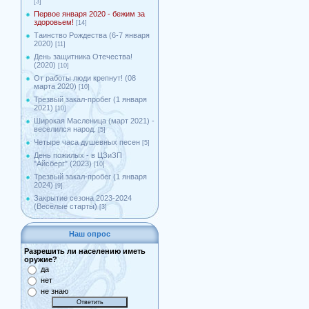
[3]
Первое января 2020 - бежим за
здоровьем!
[14]
Таинство Рождества (6-7 января
2020)
[11]
День защитника Отечества!
(2020)
[10]
От работы люди крепнут! (08
марта 2020)
[10]
Трезвый закал-пробег (1 января
2021)
[10]
Широкая Масленица (март 2021) -
веселился народ.
[5]
Четыре часа душевных песен
[5]
День пожилых - в ЦЗиЗП
"Айсберг" (2023)
[10]
Трезвый закал-пробег (1 января
2024)
[9]
Закрытие сезона 2023-2024
(Весёлые старты)
[3]
Наш опрос
Разрешить ли населению иметь
оружие?
да
нет
не знаю