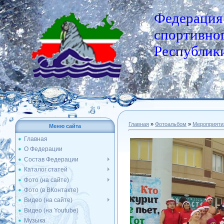
Федерация
спортивног
Республики
Главная
»
Фотоальбом
»
Мероприяти
Меню сайта
Главная
О Федерации
Состав Федерации
Каталог статей
Фото (на сайте)
Фото (в ВКонтакте)
Видео (на сайте)
Видео (на Youtube)
Музыка