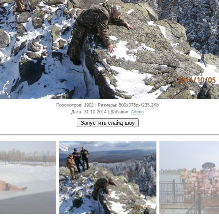
Просмотров
: 1902 |
Размеры
: 500x375px/235.2Kb
Дата
: 31.10.2014 |
Добавил
:
Admin