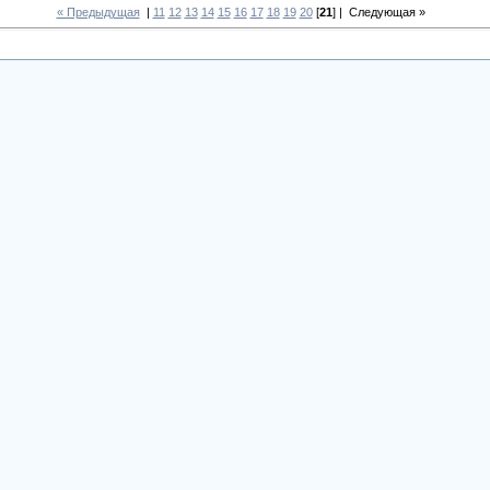
« Предыдущая
|
11
12
13
14
15
16
17
18
19
20
[
21
] |
Следующая »