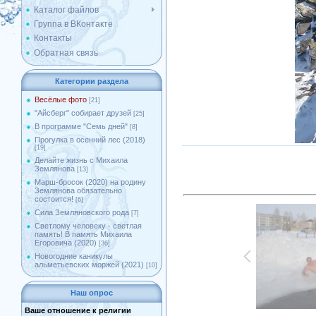
Каталог файлов
Группа в ВКонтакте
Контакты
Обратная связь
Категории раздела
Весёлые фото
[21]
"Айсберг" собирает друзей
[25]
В программе "Семь дней"
[8]
Прогулка в осенний лес (2018)
[19]
Делайте жизнь с Михаила
Землянова
[13]
Марш-бросок (2020) на родину
Землянова обязательно
состоится!
[6]
Сила Земляновского рода
[7]
Светлому человеку - светлая
память! В память Михаила
Егоровича (2020)
[36]
Новогодние каникулы
альметьевских моржей (2021)
[10]
Наш опрос
Ваше отношение к религии