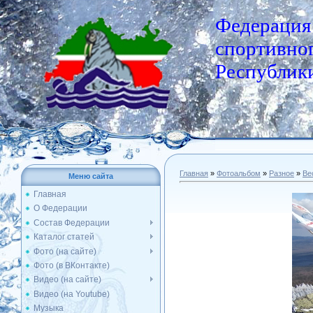
Федерация
спортивног
Республики
Главная
»
Фотоальбом
»
Разное
»
Ве
Меню сайта
Главная
О Федерации
Состав Федерации
Каталог статей
Фото (на сайте)
Фото (в ВКонтакте)
Видео (на сайте)
Видео (на Youtube)
Музыка