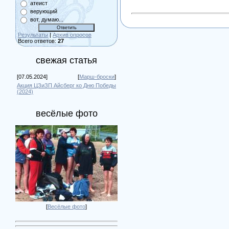
атеист
верующий
вот, думаю...
Результаты
|
Архив опросов
Всего ответов:
27
свежая статья
[07.05.2024]
[
Марш-броски
]
Акция ЦЗиЗП Айсберг ко Дню Победы
(2024)
весёлые фото
[
Весёлые фото
]