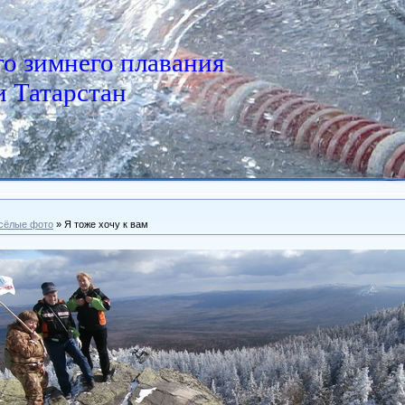
о зимнего плавания
 Татарстан
сёлые фото
» Я тоже хочу к вам