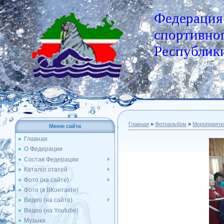
Федерация
спортивног
Республики
Главная
»
Фотоальбом
»
Мероприяти
Меню сайта
Главная
О Федерации
Состав Федерации
Каталог статей
Фото (на сайте)
Фото (в ВКонтакте)
Видео (на сайте)
Видео (на Youtube)
Музыка