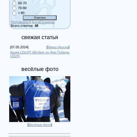
60-70
70-80
> 80
Результаты
|
Архив опросов
Всего ответов:
48
свежая статья
[07.05.2024]
[
Марш-броски
]
Акция ЦЗиЗП Айсберг ко Дню Победы
(2024)
весёлые фото
[
Весёлые фото
]