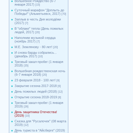
Волшебное Рождество (6-7
января 2017)
[15]
Суточный марафон "Доплыть до
Победы!" (Альметьевск, 2017)
[70]
Заплыв в честь Дня молодёжи
(2017)
[7]
В "облаке" тепла (День пожилых
людей, 2017)
[20]
Наполним музыкой сердца
(ноябрь 2017)
[7]
М.Е. Землянову - 80 лет!
[20]
И снова барды собрались...
(декабрь 2017)
[10]
Трезвый закал-пробег (1 января
2018)
[35]
Волшебная рождественская ночь
(6-7 января 2018)
[20]
23 февраля 2018 - 100 лет!
[9]
Закрытие сезона 2017-2018
[6]
День пожилых людей (2018)
[12]
Открытие сезона 2018-2019
[8]
Трезвый закал-пробег (1 января
2019)
[26]
День защитника Отечества!
(2019)
[10]
Сказка для "Русалочек" (08 марта
2019)
[12]
День туриста в "Айсберге" (2019)