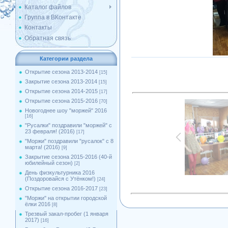
Каталог файлов
Группа в ВКонтакте
Контакты
Обратная связь
Категории раздела
Открытие сезона 2013-2014
[15]
Закрытие сезона 2013-2014
[15]
Открытие сезона 2014-2015
[17]
Открытие сезона 2015-2016
[70]
Новогоднее шоу "моржей" 2016
[16]
"Русалки" поздравили "моржей" с
23 февраля! (2016)
[17]
"Моржи" поздравили "русалок" с 8
марта! (2016)
[9]
Закрытие сезона 2015-2016 (40-й
юбилейный сезон)
[2]
День физкультурника 2016
(Поздоровайся с Утёнком!)
[24]
Открытие сезона 2016-2017
[23]
''Моржи'' на открытии городской
ёлки 2016
[8]
Трезвый закал-пробег (1 января
2017)
[16]