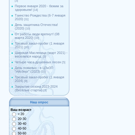
[3]
Первое января 2020 - бежим за
здоровьем!
[14]
Таинство Рождества (6-7 января
2020)
[11]
День защитника Отечества!
(2020)
[10]
От работы люди крепнут! (08
марта 2020)
[10]
Трезвый закал-пробег (1 января
2021)
[10]
Широкая Масленица (март 2021) -
веселился народ.
[5]
Четыре часа душевных песен
[5]
День пожилых - в ЦЗиЗП
"Айсберг" (2023)
[10]
Трезвый закал-пробег (1 января
2024)
[9]
Закрытие сезона 2023-2024
(Весёлые старты)
[3]
Наш опрос
Ваш возраст
< 20
20-30
30-40
40-50
50-60