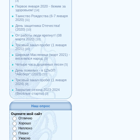
[3]
Первое января 2020 - бежим за
здоровьем!
[14]
Таинство Рождества (6-7 января
2020)
[11]
День защитника Отечества!
(2020)
[10]
От работы люди крепнут! (08
марта 2020)
[10]
Трезвый закал-пробег (1 января
2021)
[10]
Широкая Масленица (март 2021) -
веселился народ.
[5]
Четыре часа душевных песен
[5]
День пожилых - в ЦЗиЗП
"Айсберг" (2023)
[10]
Трезвый закал-пробег (1 января
2024)
[9]
Закрытие сезона 2023-2024
(Весёлые старты)
[3]
Наш опрос
Оцените мой сайт
Отлично
Хорошо
Неплохо
Плохо
Ужасно