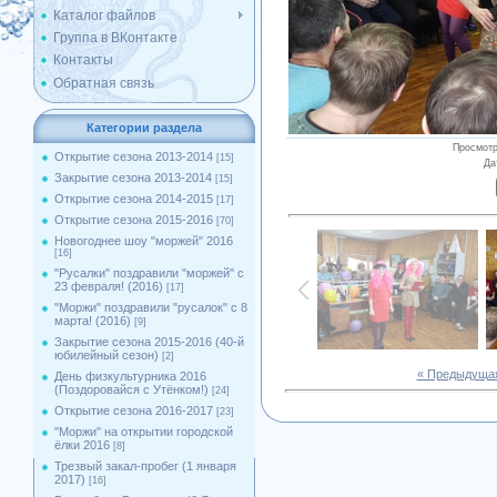
Каталог файлов
Группа в ВКонтакте
Контакты
Обратная связь
Категории раздела
Просмот
Открытие сезона 2013-2014
[15]
Да
Закрытие сезона 2013-2014
[15]
Открытие сезона 2014-2015
[17]
Открытие сезона 2015-2016
[70]
Новогоднее шоу "моржей" 2016
[16]
"Русалки" поздравили "моржей" с
23 февраля! (2016)
[17]
"Моржи" поздравили "русалок" с 8
марта! (2016)
[9]
Закрытие сезона 2015-2016 (40-й
юбилейный сезон)
[2]
« Предыдуща
День физкультурника 2016
(Поздоровайся с Утёнком!)
[24]
Открытие сезона 2016-2017
[23]
''Моржи'' на открытии городской
ёлки 2016
[8]
Трезвый закал-пробег (1 января
2017)
[16]