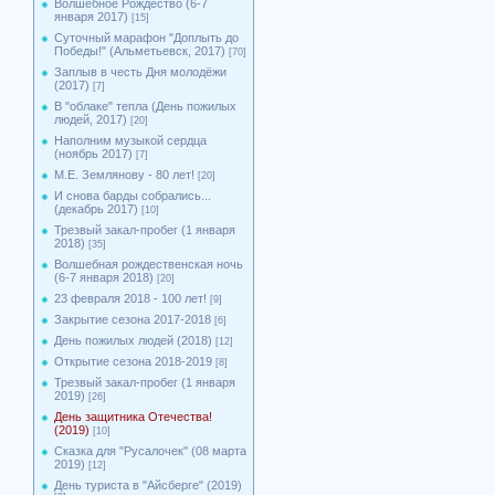
Волшебное Рождество (6-7
января 2017)
[15]
Суточный марафон "Доплыть до
Победы!" (Альметьевск, 2017)
[70]
Заплыв в честь Дня молодёжи
(2017)
[7]
В "облаке" тепла (День пожилых
людей, 2017)
[20]
Наполним музыкой сердца
(ноябрь 2017)
[7]
М.Е. Землянову - 80 лет!
[20]
И снова барды собрались...
(декабрь 2017)
[10]
Трезвый закал-пробег (1 января
2018)
[35]
Волшебная рождественская ночь
(6-7 января 2018)
[20]
23 февраля 2018 - 100 лет!
[9]
Закрытие сезона 2017-2018
[6]
День пожилых людей (2018)
[12]
Открытие сезона 2018-2019
[8]
Трезвый закал-пробег (1 января
2019)
[26]
День защитника Отечества!
(2019)
[10]
Сказка для "Русалочек" (08 марта
2019)
[12]
День туриста в "Айсберге" (2019)