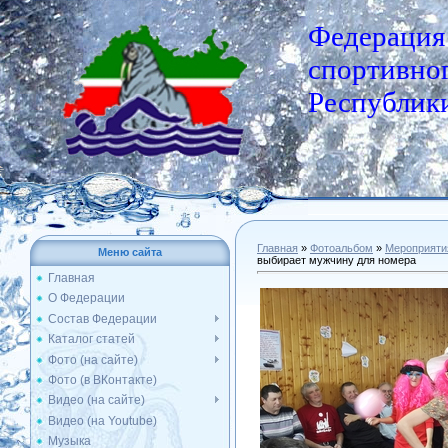
Федерация
спортивног
Республики
Главная
»
Фотоальбом
»
Мероприяти
Меню сайта
выбирает мужчину для номера
Главная
О Федерации
Состав Федерации
Каталог статей
Фото (на сайте)
Фото (в ВКонтакте)
Видео (на сайте)
Видео (на Youtube)
Музыка