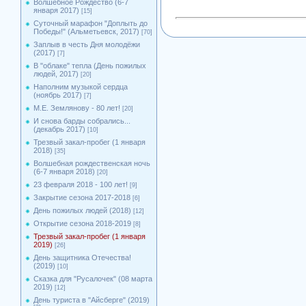
Волшебное Рождество (6-7
января 2017)
[15]
Суточный марафон "Доплыть до
Победы!" (Альметьевск, 2017)
[70]
Заплыв в честь Дня молодёжи
(2017)
[7]
В "облаке" тепла (День пожилых
людей, 2017)
[20]
Наполним музыкой сердца
(ноябрь 2017)
[7]
М.Е. Землянову - 80 лет!
[20]
И снова барды собрались...
(декабрь 2017)
[10]
Трезвый закал-пробег (1 января
2018)
[35]
Волшебная рождественская ночь
(6-7 января 2018)
[20]
23 февраля 2018 - 100 лет!
[9]
Закрытие сезона 2017-2018
[6]
День пожилых людей (2018)
[12]
Открытие сезона 2018-2019
[8]
Трезвый закал-пробег (1 января
2019)
[26]
День защитника Отечества!
(2019)
[10]
Сказка для "Русалочек" (08 марта
2019)
[12]
День туриста в "Айсберге" (2019)