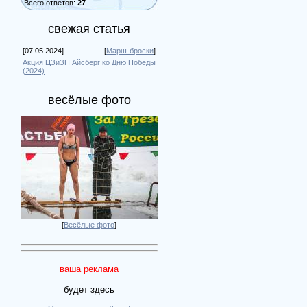
Всего ответов:
27
свежая статья
[07.05.2024]
[
Марш-броски
]
Акция ЦЗиЗП Айсберг ко Дню Победы
(2024)
весёлые фото
[
Весёлые фото
]
ваша реклама
будет здесь