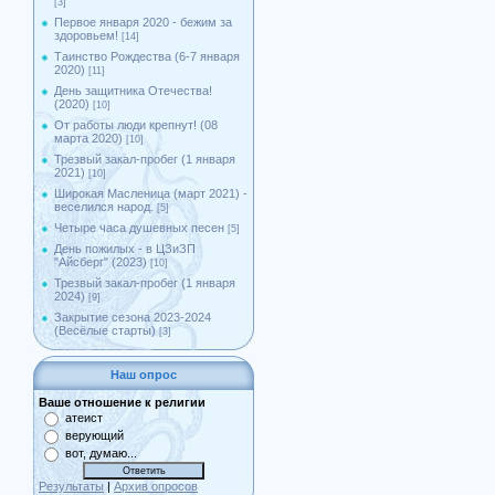
[3]
Первое января 2020 - бежим за
здоровьем!
[14]
Таинство Рождества (6-7 января
2020)
[11]
День защитника Отечества!
(2020)
[10]
От работы люди крепнут! (08
марта 2020)
[10]
Трезвый закал-пробег (1 января
2021)
[10]
Широкая Масленица (март 2021) -
веселился народ.
[5]
Четыре часа душевных песен
[5]
День пожилых - в ЦЗиЗП
"Айсберг" (2023)
[10]
Трезвый закал-пробег (1 января
2024)
[9]
Закрытие сезона 2023-2024
(Весёлые старты)
[3]
Наш опрос
Ваше отношение к религии
атеист
верующий
вот, думаю...
Результаты
|
Архив опросов