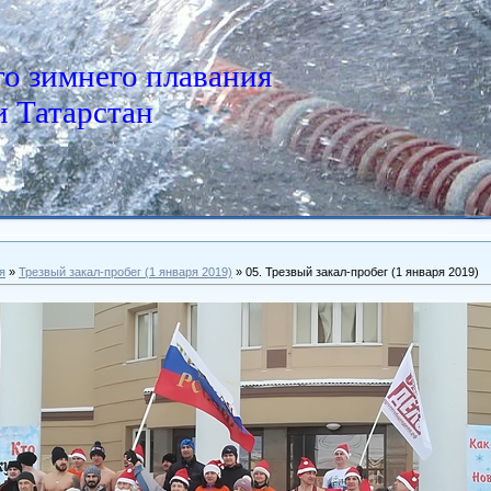
о зимнего плавания
 Татарстан
я
»
Трезвый закал-пробег (1 января 2019)
» 05. Трезвый закал-пробег (1 января 2019)