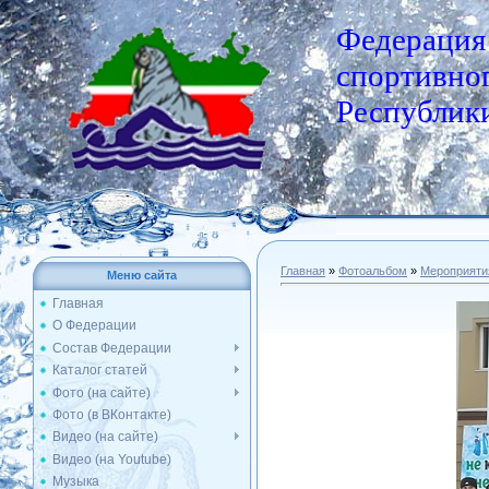
Федерация
спортивног
Республики
Главная
»
Фотоальбом
»
Мероприяти
Меню сайта
Главная
О Федерации
Состав Федерации
Каталог статей
Фото (на сайте)
Фото (в ВКонтакте)
Видео (на сайте)
Видео (на Youtube)
Музыка