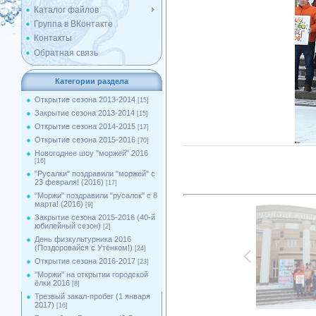
Каталог файлов
Группа в ВКонтакте
Контакты
Обратная связь
Категории раздела
Открытие сезона 2013-2014
[15]
Закрытие сезона 2013-2014
[15]
Открытие сезона 2014-2015
[17]
Открытие сезона 2015-2016
[70]
Новогоднее шоу "моржей" 2016
[16]
"Русалки" поздравили "моржей" с
23 февраля! (2016)
[17]
"Моржи" поздравили "русалок" с 8
марта! (2016)
[9]
Закрытие сезона 2015-2016 (40-й
юбилейный сезон)
[2]
День физкультурника 2016
(Поздоровайся с Утёнком!)
[24]
Открытие сезона 2016-2017
[23]
''Моржи'' на открытии городской
ёлки 2016
[8]
Трезвый закал-пробег (1 января
2017)
[16]