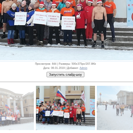
Просмотров
: 844 |
Размеры
: 500x375px/207.8Kb
Дата
: 06.01.2019 |
Добавил
:
Admin