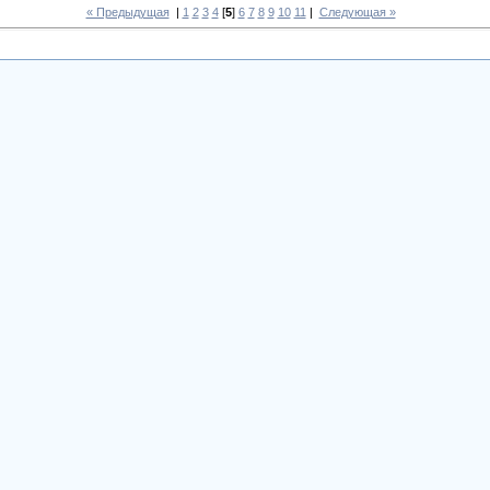
« Предыдущая
|
1
2
3
4
[
5
]
6
7
8
9
10
11
|
Следующая »