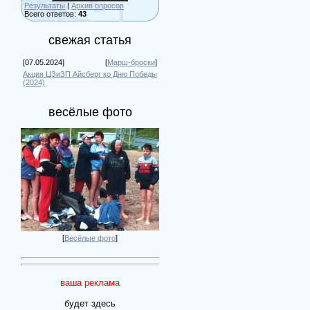
Результаты
|
Архив опросов
Всего ответов:
43
свежая статья
[07.05.2024]
[
Марш-броски
]
Акция ЦЗиЗП Айсберг ко Дню Победы
(2024)
весёлые фото
[
Весёлые фото
]
ваша реклама
будет здесь