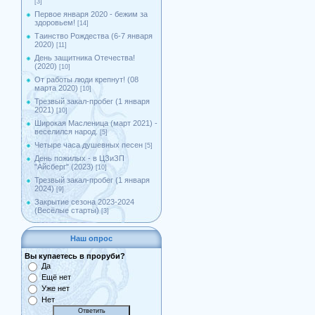
[3]
Первое января 2020 - бежим за
здоровьем!
[14]
Таинство Рождества (6-7 января
2020)
[11]
День защитника Отечества!
(2020)
[10]
От работы люди крепнут! (08
марта 2020)
[10]
Трезвый закал-пробег (1 января
2021)
[10]
Широкая Масленица (март 2021) -
веселился народ.
[5]
Четыре часа душевных песен
[5]
День пожилых - в ЦЗиЗП
"Айсберг" (2023)
[10]
Трезвый закал-пробег (1 января
2024)
[9]
Закрытие сезона 2023-2024
(Весёлые старты)
[3]
Наш опрос
Вы купаетесь в проруби?
Да
Ещё нет
Уже нет
Нет