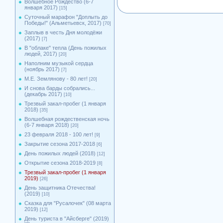
Волшебное Рождество (6-7
января 2017)
[15]
Суточный марафон "Доплыть до
Победы!" (Альметьевск, 2017)
[70]
Заплыв в честь Дня молодёжи
(2017)
[7]
В "облаке" тепла (День пожилых
людей, 2017)
[20]
Наполним музыкой сердца
(ноябрь 2017)
[7]
М.Е. Землянову - 80 лет!
[20]
И снова барды собрались...
(декабрь 2017)
[10]
Трезвый закал-пробег (1 января
2018)
[35]
Волшебная рождественская ночь
(6-7 января 2018)
[20]
23 февраля 2018 - 100 лет!
[9]
Закрытие сезона 2017-2018
[6]
День пожилых людей (2018)
[12]
Открытие сезона 2018-2019
[8]
Трезвый закал-пробег (1 января
2019)
[26]
День защитника Отечества!
(2019)
[10]
Сказка для "Русалочек" (08 марта
2019)
[12]
День туриста в "Айсберге" (2019)