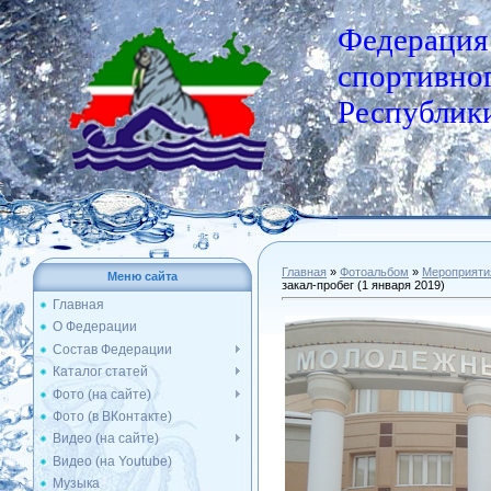
Федерация
спортивног
Республики
Главная
»
Фотоальбом
»
Мероприяти
Меню сайта
закал-пробег (1 января 2019)
Главная
О Федерации
Состав Федерации
Каталог статей
Фото (на сайте)
Фото (в ВКонтакте)
Видео (на сайте)
Видео (на Youtube)
Музыка