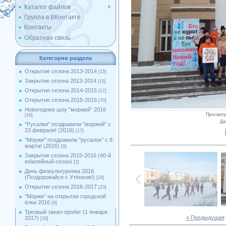
Каталог файлов
Группа в ВКонтакте
Контакты
Обратная связь
Категории раздела
Открытие сезона 2013-2014
[15]
Закрытие сезона 2013-2014
[15]
Открытие сезона 2014-2015
[17]
Открытие сезона 2015-2016
[70]
Новогоднее шоу "моржей" 2016
Просмот
[16]
Да
"Русалки" поздравили "моржей" с
23 февраля! (2016)
[17]
"Моржи" поздравили "русалок" с 8
марта! (2016)
[9]
Закрытие сезона 2015-2016 (40-й
юбилейный сезон)
[2]
День физкультурника 2016
(Поздоровайся с Утёнком!)
[24]
Открытие сезона 2016-2017
[23]
''Моржи'' на открытии городской
ёлки 2016
[8]
Трезвый закал-пробег (1 января
« Предыдущая
2017)
[16]