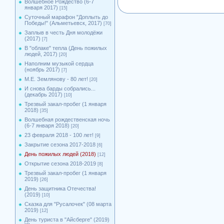
Волшебное Рождество (6-7
января 2017)
[15]
Суточный марафон "Доплыть до
Победы!" (Альметьевск, 2017)
[70]
Заплыв в честь Дня молодёжи
(2017)
[7]
В "облаке" тепла (День пожилых
людей, 2017)
[20]
Наполним музыкой сердца
(ноябрь 2017)
[7]
М.Е. Землянову - 80 лет!
[20]
И снова барды собрались...
(декабрь 2017)
[10]
Трезвый закал-пробег (1 января
2018)
[35]
Волшебная рождественская ночь
(6-7 января 2018)
[20]
23 февраля 2018 - 100 лет!
[9]
Закрытие сезона 2017-2018
[6]
День пожилых людей (2018)
[12]
Открытие сезона 2018-2019
[8]
Трезвый закал-пробег (1 января
2019)
[26]
День защитника Отечества!
(2019)
[10]
Сказка для "Русалочек" (08 марта
2019)
[12]
День туриста в "Айсберге" (2019)