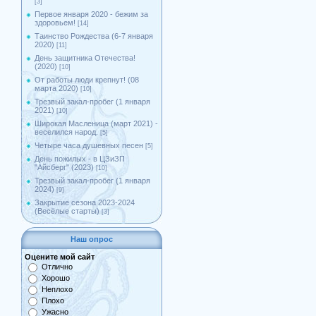
[3]
Первое января 2020 - бежим за
здоровьем!
[14]
Таинство Рождества (6-7 января
2020)
[11]
День защитника Отечества!
(2020)
[10]
От работы люди крепнут! (08
марта 2020)
[10]
Трезвый закал-пробег (1 января
2021)
[10]
Широкая Масленица (март 2021) -
веселился народ.
[5]
Четыре часа душевных песен
[5]
День пожилых - в ЦЗиЗП
"Айсберг" (2023)
[10]
Трезвый закал-пробег (1 января
2024)
[9]
Закрытие сезона 2023-2024
(Весёлые старты)
[3]
Наш опрос
Оцените мой сайт
Отлично
Хорошо
Неплохо
Плохо
Ужасно