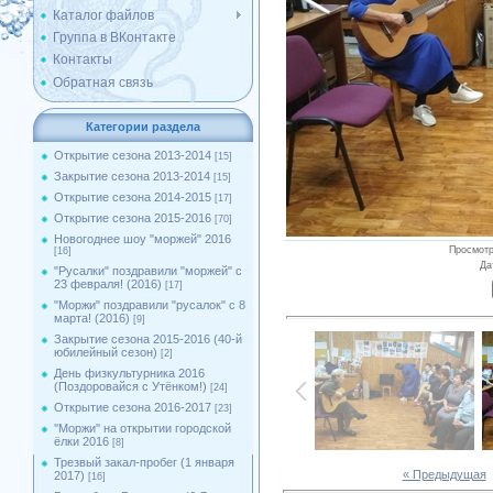
Каталог файлов
Группа в ВКонтакте
Контакты
Обратная связь
Категории раздела
Открытие сезона 2013-2014
[15]
Закрытие сезона 2013-2014
[15]
Открытие сезона 2014-2015
[17]
Открытие сезона 2015-2016
[70]
Новогоднее шоу "моржей" 2016
Просмот
[16]
Да
"Русалки" поздравили "моржей" с
23 февраля! (2016)
[17]
"Моржи" поздравили "русалок" с 8
марта! (2016)
[9]
Закрытие сезона 2015-2016 (40-й
юбилейный сезон)
[2]
День физкультурника 2016
(Поздоровайся с Утёнком!)
[24]
Открытие сезона 2016-2017
[23]
''Моржи'' на открытии городской
ёлки 2016
[8]
Трезвый закал-пробег (1 января
« Предыдущая
2017)
[16]