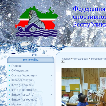
Федерация
спортивног
Республики
Главная
»
Фотоальбом
»
Мероприяти
Меню сайта
(12)
Главная
О Федерации
Состав Федерации
Каталог статей
Фото (на сайте)
Фото (в ВКонтакте)
Видео (на сайте)
Видео (на Youtube)
Музыка