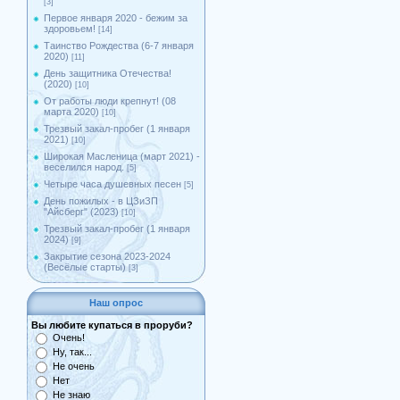
[3]
Первое января 2020 - бежим за
здоровьем!
[14]
Таинство Рождества (6-7 января
2020)
[11]
День защитника Отечества!
(2020)
[10]
От работы люди крепнут! (08
марта 2020)
[10]
Трезвый закал-пробег (1 января
2021)
[10]
Широкая Масленица (март 2021) -
веселился народ.
[5]
Четыре часа душевных песен
[5]
День пожилых - в ЦЗиЗП
"Айсберг" (2023)
[10]
Трезвый закал-пробег (1 января
2024)
[9]
Закрытие сезона 2023-2024
(Весёлые старты)
[3]
Наш опрос
Вы любите купаться в проруби?
Очень!
Ну, так...
Не очень
Нет
Не знаю