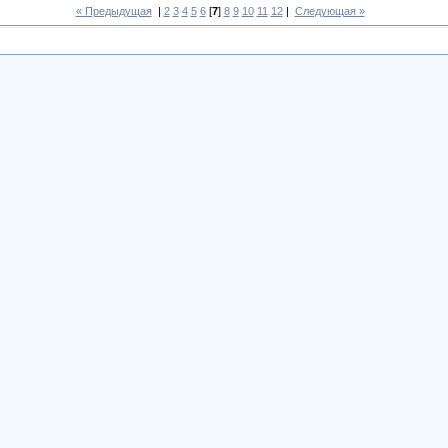
« Предыдущая
|
2
3
4
5
6
[
7
]
8
9
10
11
12
|
Следующая »