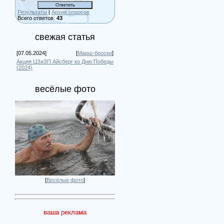
Результаты
|
Архив опросов
Всего ответов:
43
свежая статья
[07.05.2024]
[
Марш-броски
]
Акция ЦЗиЗП Айсберг ко Дню Победы
(2024)
весёлые фото
[
Весёлые фото
]
ваша реклама