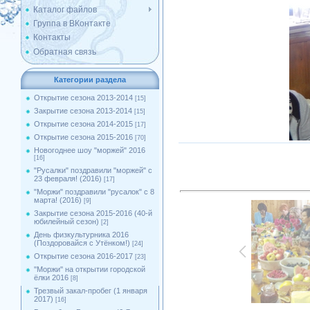
Каталог файлов
Группа в ВКонтакте
Контакты
Обратная связь
Категории раздела
Открытие сезона 2013-2014
[15]
Закрытие сезона 2013-2014
[15]
Открытие сезона 2014-2015
[17]
Открытие сезона 2015-2016
[70]
Новогоднее шоу "моржей" 2016
[16]
"Русалки" поздравили "моржей" с
23 февраля! (2016)
[17]
"Моржи" поздравили "русалок" с 8
марта! (2016)
[9]
Закрытие сезона 2015-2016 (40-й
юбилейный сезон)
[2]
День физкультурника 2016
(Поздоровайся с Утёнком!)
[24]
Открытие сезона 2016-2017
[23]
''Моржи'' на открытии городской
ёлки 2016
[8]
Трезвый закал-пробег (1 января
2017)
[16]