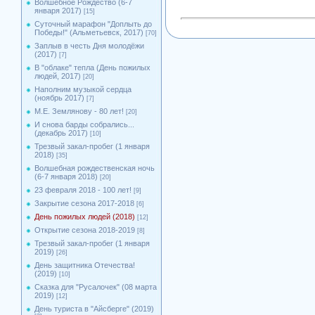
Волшебное Рождество (6-7
января 2017)
[15]
Суточный марафон "Доплыть до
Победы!" (Альметьевск, 2017)
[70]
Заплыв в честь Дня молодёжи
(2017)
[7]
В "облаке" тепла (День пожилых
людей, 2017)
[20]
Наполним музыкой сердца
(ноябрь 2017)
[7]
М.Е. Землянову - 80 лет!
[20]
И снова барды собрались...
(декабрь 2017)
[10]
Трезвый закал-пробег (1 января
2018)
[35]
Волшебная рождественская ночь
(6-7 января 2018)
[20]
23 февраля 2018 - 100 лет!
[9]
Закрытие сезона 2017-2018
[6]
День пожилых людей (2018)
[12]
Открытие сезона 2018-2019
[8]
Трезвый закал-пробег (1 января
2019)
[26]
День защитника Отечества!
(2019)
[10]
Сказка для "Русалочек" (08 марта
2019)
[12]
День туриста в "Айсберге" (2019)