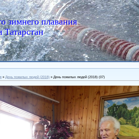
о зимнего плавания
 Татарстан
я
»
День пожилых людей (2018)
» День пожилых людей (2018) (07)