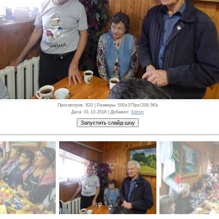
Просмотров
: 820 |
Размеры
: 500x375px/209.5Kb
Дата
: 01.10.2018 |
Добавил
:
Admin