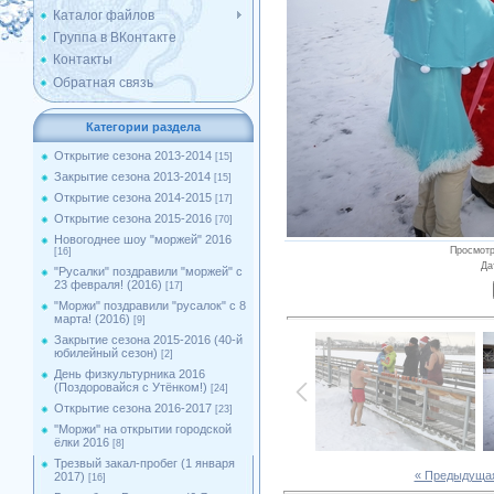
Каталог файлов
Группа в ВКонтакте
Контакты
Обратная связь
Категории раздела
Открытие сезона 2013-2014
[15]
Закрытие сезона 2013-2014
[15]
Открытие сезона 2014-2015
[17]
Открытие сезона 2015-2016
[70]
Новогоднее шоу "моржей" 2016
Просмот
[16]
Да
"Русалки" поздравили "моржей" с
23 февраля! (2016)
[17]
"Моржи" поздравили "русалок" с 8
марта! (2016)
[9]
Закрытие сезона 2015-2016 (40-й
юбилейный сезон)
[2]
День физкультурника 2016
(Поздоровайся с Утёнком!)
[24]
Открытие сезона 2016-2017
[23]
''Моржи'' на открытии городской
ёлки 2016
[8]
Трезвый закал-пробег (1 января
« Предыдуща
2017)
[16]