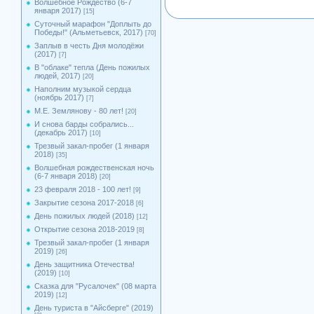
Волшебное Рождество (6-7
января 2017)
[15]
Суточный марафон "Доплыть до
Победы!" (Альметьевск, 2017)
[70]
Заплыв в честь Дня молодёжи
(2017)
[7]
В "облаке" тепла (День пожилых
людей, 2017)
[20]
Наполним музыкой сердца
(ноябрь 2017)
[7]
М.Е. Землянову - 80 лет!
[20]
И снова барды собрались...
(декабрь 2017)
[10]
Трезвый закал-пробег (1 января
2018)
[35]
Волшебная рождественская ночь
(6-7 января 2018)
[20]
23 февраля 2018 - 100 лет!
[9]
Закрытие сезона 2017-2018
[6]
День пожилых людей (2018)
[12]
Открытие сезона 2018-2019
[8]
Трезвый закал-пробег (1 января
2019)
[26]
День защитника Отечества!
(2019)
[10]
Сказка для "Русалочек" (08 марта
2019)
[12]
День туриста в "Айсберге" (2019)