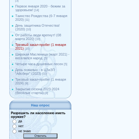
[3]
Первое января 2020 - бежим за
здоровьем!
[14]
Таинство Рождества (6-7 января
2020)
[11]
День защитника Отечества!
(2020)
[10]
От работы люди крепнут! (08
марта 2020)
[10]
Трезвый закал-пробег (1 января
2021)
[10]
Широкая Масленица (март 2021) -
веселился народ.
[5]
Четыре часа душевных песен
[5]
День пожилых - в ЦЗиЗП
"Айсберг" (2023)
[10]
Трезвый закал-пробег (1 января
2024)
[9]
Закрытие сезона 2023-2024
(Весёлые старты)
[3]
Наш опрос
Разрешить ли населению иметь
оружие?
да
нет
не знаю