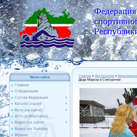
Федерация
спортивног
Республики
Главная
»
Фотоальбом
»
Мероприяти
Меню сайта
Деда Мороза и Снегурочки
Главная
О Федерации
Состав Федерации
Каталог статей
Фото (на сайте)
Фото (в ВКонтакте)
Видео (на сайте)
Видео (на Youtube)
Музыка