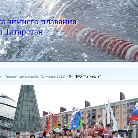
о зимнего плавания
 Татарстан
я
»
Трезвый закал-пробег (1 января 2021)
» 04. ПАО ''Татнефть''