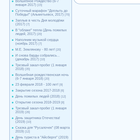
Волшебное Рождество (6-7
января 2017)
[15]
Суточный марафон "Доплыть до
Победы!" (Альметьевск, 2017)
[70]
Заплыв в честь Дня молодёжи
(2017)
[7]
В "облаке" тепла (День пожилых
людей, 2017)
[20]
Наполним музыкой сердца
(ноябрь 2017)
[7]
М.Е. Землянову - 80 лет!
[20]
И снова барды собрались...
(декабрь 2017)
[10]
Трезвый закал-пробег (1 января
2018)
[35]
Волшебная рождественская ночь
(6-7 января 2018)
[20]
23 февраля 2018 - 100 лет!
[9]
Закрытие сезона 2017-2018
[6]
День пожилых людей (2018)
[12]
Открытие сезона 2018-2019
[8]
Трезвый закал-пробег (1 января
2019)
[26]
День защитника Отечества!
(2019)
[10]
Сказка для "Русалочек" (08 марта
2019)
[12]
День туриста в "Айсберге" (2019)