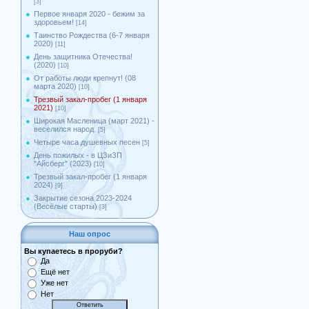
[3]
Первое января 2020 - бежим за
здоровьем!
[14]
Таинство Рождества (6-7 января
2020)
[11]
День защитника Отечества!
(2020)
[10]
От работы люди крепнут! (08
марта 2020)
[10]
Трезвый закал-пробег (1 января
2021)
[10]
Широкая Масленица (март 2021) -
веселился народ.
[5]
Четыре часа душевных песен
[5]
День пожилых - в ЦЗиЗП
"Айсберг" (2023)
[10]
Трезвый закал-пробег (1 января
2024)
[9]
Закрытие сезона 2023-2024
(Весёлые старты)
[3]
Наш опрос
Вы купаетесь в проруби?
Да
Ещё нет
Уже нет
Нет