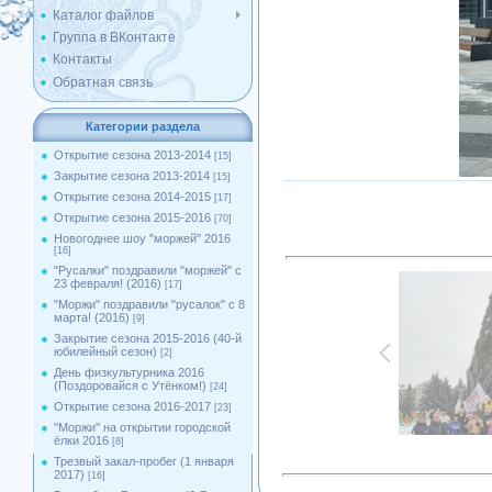
Каталог файлов
Группа в ВКонтакте
Контакты
Обратная связь
Категории раздела
Открытие сезона 2013-2014
[15]
Закрытие сезона 2013-2014
[15]
Открытие сезона 2014-2015
[17]
Открытие сезона 2015-2016
[70]
Новогоднее шоу "моржей" 2016
[16]
"Русалки" поздравили "моржей" с
23 февраля! (2016)
[17]
"Моржи" поздравили "русалок" с 8
марта! (2016)
[9]
Закрытие сезона 2015-2016 (40-й
юбилейный сезон)
[2]
День физкультурника 2016
(Поздоровайся с Утёнком!)
[24]
Открытие сезона 2016-2017
[23]
''Моржи'' на открытии городской
ёлки 2016
[8]
Трезвый закал-пробег (1 января
2017)
[16]