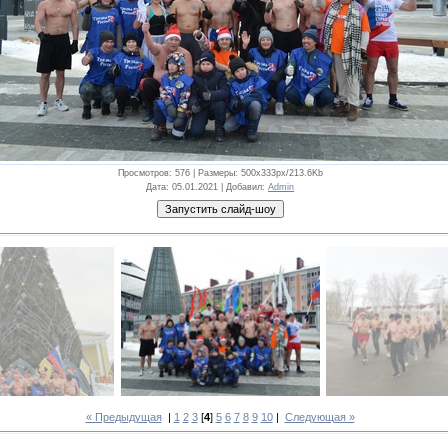
Просмотров
: 576 |
Размеры
: 500x333px/213.6Kb
Дата
: 05.01.2021 |
Добавил
:
Admin
« Предыдущая
|
1
2
3
[
4
]
5
6
7
8
9
10
|
Следующая »