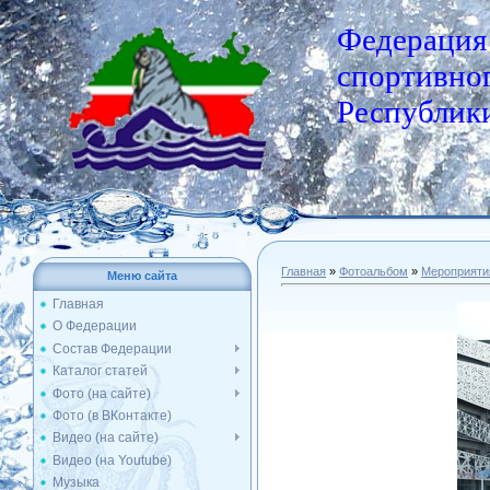
Федерация
спортивног
Республики
Главная
»
Фотоальбом
»
Мероприяти
Меню сайта
Главная
О Федерации
Состав Федерации
Каталог статей
Фото (на сайте)
Фото (в ВКонтакте)
Видео (на сайте)
Видео (на Youtube)
Музыка