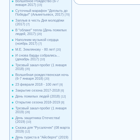
Волшебное Рождество (6-7
января 2017)
[15]
Суточный марафон "Доплыть до
Победы!" (Альметьевск, 2017)
[70]
Заплыв в честь Дня молодёжи
(2017)
[7]
В "облаке" тепла (День пожилых
людей, 2017)
[20]
Наполним музыкой сердца
(ноябрь 2017)
[7]
М.Е. Землянову - 80 лет!
[20]
И снова барды собрались...
(декабрь 2017)
[10]
Трезвый закал-пробег (1 января
2018)
[35]
Волшебная рождественская ночь
(6-7 января 2018)
[20]
23 февраля 2018 - 100 лет!
[9]
Закрытие сезона 2017-2018
[6]
День пожилых людей (2018)
[12]
Открытие сезона 2018-2019
[8]
Трезвый закал-пробег (1 января
2019)
[26]
День защитника Отечества!
(2019)
[10]
Сказка для "Русалочек" (08 марта
2019)
[12]
День туриста в "Айсберге" (2019)