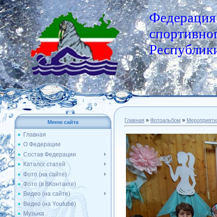
Федерация
спортивног
Республики
Главная
»
Фотоальбом
»
Мероприяти
Меню сайта
Главная
О Федерации
Состав Федерации
Каталог статей
Фото (на сайте)
Фото (в ВКонтакте)
Видео (на сайте)
Видео (на Youtube)
Музыка