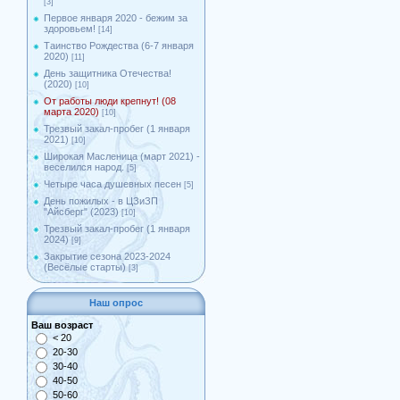
[3]
Первое января 2020 - бежим за
здоровьем!
[14]
Таинство Рождества (6-7 января
2020)
[11]
День защитника Отечества!
(2020)
[10]
От работы люди крепнут! (08
марта 2020)
[10]
Трезвый закал-пробег (1 января
2021)
[10]
Широкая Масленица (март 2021) -
веселился народ.
[5]
Четыре часа душевных песен
[5]
День пожилых - в ЦЗиЗП
"Айсберг" (2023)
[10]
Трезвый закал-пробег (1 января
2024)
[9]
Закрытие сезона 2023-2024
(Весёлые старты)
[3]
Наш опрос
Ваш возраст
< 20
20-30
30-40
40-50
50-60