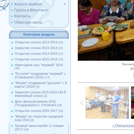
Каталог файлов
Группа в ВКонтакте
Контакты
Обратная связь
Категории раздела
Открытие сезона 2013-2014
[15]
Закрытие сезона 2013-2014
[15]
Открытие сезона 2014-2015
[17]
Открытие сезона 2015-2016
[70]
Просмот
Новогоднее шоу "моржей" 2016
[16]
Да
"Русалки" поздравили "моржей" с
23 февраля! (2016)
[17]
"Моржи" поздравили "русалок" с 8
марта! (2016)
[9]
Закрытие сезона 2015-2016 (40-й
юбилейный сезон)
[2]
День физкультурника 2016
(Поздоровайся с Утёнком!)
[24]
Открытие сезона 2016-2017
[23]
''Моржи'' на открытии городской
ёлки 2016
[8]
« Предыдуща
Трезвый закал-пробег (1 января
2017)
[16]