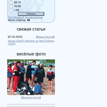
60-70
70-80
> 80
Результаты
|
Архив опросов
Всего ответов:
48
свежая статья
[07.05.2024]
[
Марш-броски
]
Акция ЦЗиЗП Айсберг ко Дню Победы
(2024)
весёлые фото
[
Весёлые фото
]