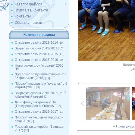
Каталог файлов
Группа в ВКонтакте
Контакты
Обратная связь
Категории раздела
Открытие сезона 2013-2014
[15]
Закрытие сезона 2013-2014
[15]
Открытие сезона 2014-2015
[17]
Открытие сезона 2015-2016
[70]
Просмот
Новогоднее шоу "моржей" 2016
[16]
Да
"Русалки" поздравили "моржей" с
23 февраля! (2016)
[17]
"Моржи" поздравили "русалок" с 8
марта! (2016)
[9]
Закрытие сезона 2015-2016 (40-й
юбилейный сезон)
[2]
День физкультурника 2016
(Поздоровайся с Утёнком!)
[24]
Открытие сезона 2016-2017
[23]
''Моржи'' на открытии городской
ёлки 2016
[8]
« Предыдуща
Трезвый закал-пробег (1 января
2017)
[16]