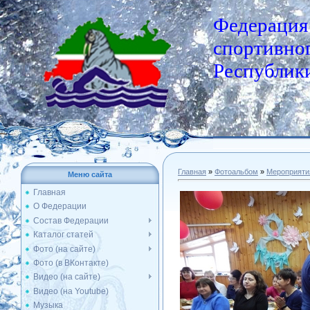
Федерация
спортивног
Республики
Главная
»
Фотоальбом
»
Мероприяти
Меню сайта
Главная
О Федерации
Состав Федерации
Каталог статей
Фото (на сайте)
Фото (в ВКонтакте)
Видео (на сайте)
Видео (на Youtube)
Музыка