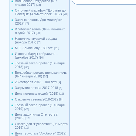
Волшебное Рождество (6-7
января 2017)
[15]
Суточный марафон "Доплыть до
Победы!" (Альметьевск, 2017)
[70]
Заплыв в честь Дня молодёжи
(2017)
[7]
В "облаке" тепла (День пожилых
людей, 2017)
[20]
Наполним музыкой сердца
(ноябрь 2017)
[7]
М.Е. Землянову - 80 лет!
[20]
И снова барды собрались...
(декабрь 2017)
[10]
Трезвый закал-пробег (1 января
2018)
[35]
Волшебная рождественская ночь
(6-7 января 2018)
[20]
23 февраля 2018 - 100 лет!
[9]
Закрытие сезона 2017-2018
[6]
День пожилых людей (2018)
[12]
Открытие сезона 2018-2019
[8]
Трезвый закал-пробег (1 января
2019)
[26]
День защитника Отечества!
(2019)
[10]
Сказка для "Русалочек" (08 марта
2019)
[12]
День туриста в "Айсберге" (2019)