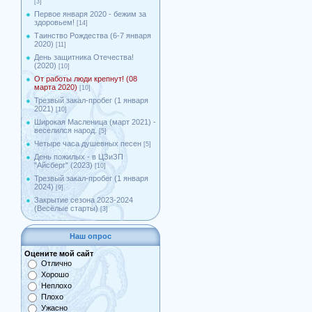
[3]
Первое января 2020 - бежим за
здоровьем!
[14]
Таинство Рождества (6-7 января
2020)
[11]
День защитника Отечества!
(2020)
[10]
От работы люди крепнут! (08
марта 2020)
[10]
Трезвый закал-пробег (1 января
2021)
[10]
Широкая Масленица (март 2021) -
веселился народ.
[5]
Четыре часа душевных песен
[5]
День пожилых - в ЦЗиЗП
"Айсберг" (2023)
[10]
Трезвый закал-пробег (1 января
2024)
[9]
Закрытие сезона 2023-2024
(Весёлые старты)
[3]
Наш опрос
Оцените мой сайт
Отлично
Хорошо
Неплохо
Плохо
Ужасно