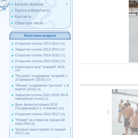
Каталог файлов
Группа в ВКонтакте
Контакты
Обратная связь
Категории раздела
Открытие сезона 2013-2014
[15]
Закрытие сезона 2013-2014
[15]
Открытие сезона 2014-2015
[17]
Открытие сезона 2015-2016
[70]
Новогоднее шоу "моржей" 2016
[16]
"Русалки" поздравили "моржей" с
23 февраля! (2016)
[17]
"Моржи" поздравили "русалок" с 8
марта! (2016)
[9]
Закрытие сезона 2015-2016 (40-й
юбилейный сезон)
[2]
День физкультурника 2016
(Поздоровайся с Утёнком!)
[24]
Открытие сезона 2016-2017
[23]
''Моржи'' на открытии городской
ёлки 2016
[8]
Трезвый закал-пробег (1 января
2017)
[16]