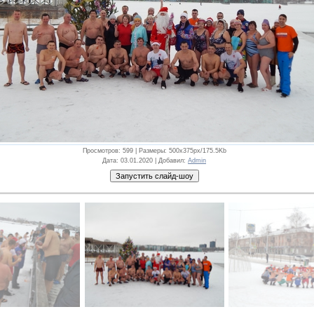
Просмотров
: 599 |
Размеры
: 500x375px/175.5Kb
Дата
: 03.01.2020 |
Добавил
:
Admin