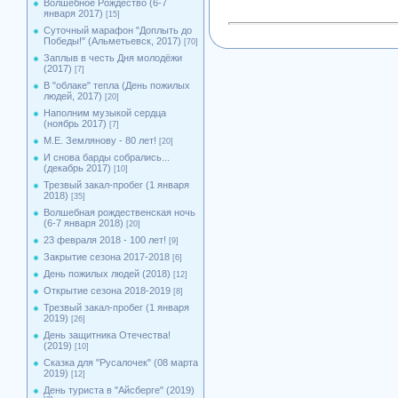
Волшебное Рождество (6-7
января 2017)
[15]
Суточный марафон "Доплыть до
Победы!" (Альметьевск, 2017)
[70]
Заплыв в честь Дня молодёжи
(2017)
[7]
В "облаке" тепла (День пожилых
людей, 2017)
[20]
Наполним музыкой сердца
(ноябрь 2017)
[7]
М.Е. Землянову - 80 лет!
[20]
И снова барды собрались...
(декабрь 2017)
[10]
Трезвый закал-пробег (1 января
2018)
[35]
Волшебная рождественская ночь
(6-7 января 2018)
[20]
23 февраля 2018 - 100 лет!
[9]
Закрытие сезона 2017-2018
[6]
День пожилых людей (2018)
[12]
Открытие сезона 2018-2019
[8]
Трезвый закал-пробег (1 января
2019)
[26]
День защитника Отечества!
(2019)
[10]
Сказка для "Русалочек" (08 марта
2019)
[12]
День туриста в "Айсберге" (2019)