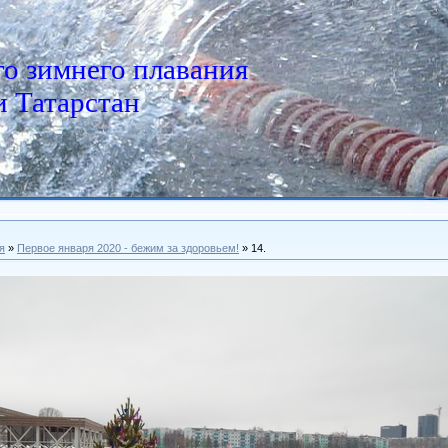
о зимнего плавания
 Татарстан
я
»
Первое января 2020 - бежим за здоровьем!
» 14.