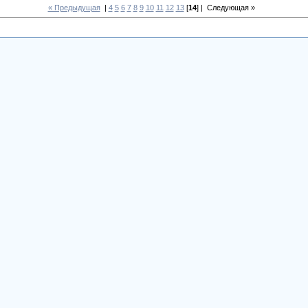
« Предыдущая
|
4
5
6
7
8
9
10
11
12
13
[
14
] |
Следующая »