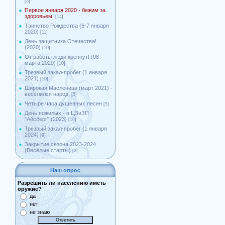
[3]
Первое января 2020 - бежим за
здоровьем!
[14]
Таинство Рождества (6-7 января
2020)
[11]
День защитника Отечества!
(2020)
[10]
От работы люди крепнут! (08
марта 2020)
[10]
Трезвый закал-пробег (1 января
2021)
[10]
Широкая Масленица (март 2021) -
веселился народ.
[5]
Четыре часа душевных песен
[5]
День пожилых - в ЦЗиЗП
"Айсберг" (2023)
[10]
Трезвый закал-пробег (1 января
2024)
[9]
Закрытие сезона 2023-2024
(Весёлые старты)
[3]
Наш опрос
Разрешить ли населению иметь
оружие?
да
нет
не знаю