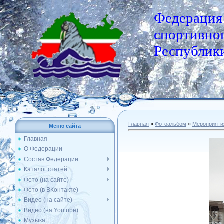
Федерация
спортивног
Республики
Главная
»
Фотоальбом
»
Мероприяти
Меню сайта
Главная
О Федерации
Состав Федерации
Каталог статей
Фото (на сайте)
Фото (в ВКонтакте)
Видео (на сайте)
Видео (на Youtube)
Музыка