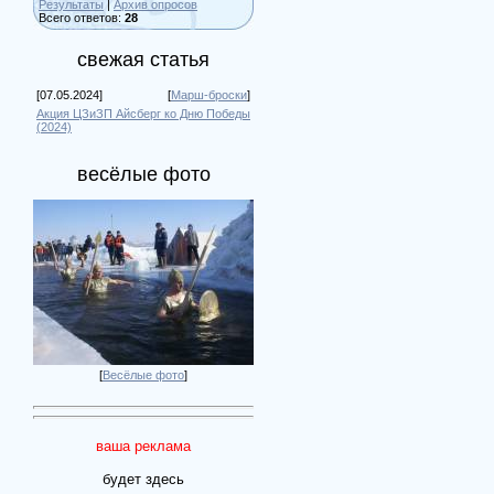
Результаты
|
Архив опросов
Всего ответов:
28
свежая статья
[07.05.2024]
[
Марш-броски
]
Акция ЦЗиЗП Айсберг ко Дню Победы
(2024)
весёлые фото
[
Весёлые фото
]
ваша реклама
будет здесь