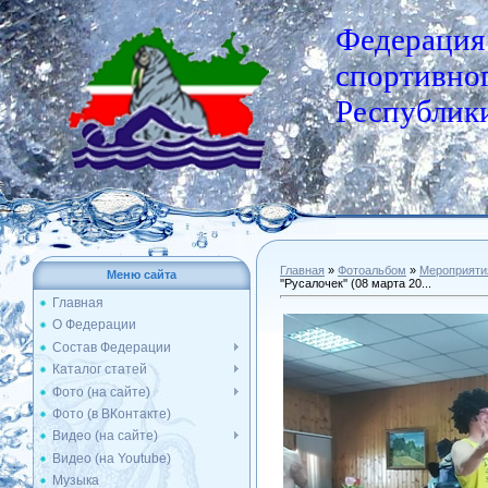
Федерация
спортивног
Республики
Главная
»
Фотоальбом
»
Мероприяти
Меню сайта
''Русалочек'' (08 марта 20...
Главная
О Федерации
Состав Федерации
Каталог статей
Фото (на сайте)
Фото (в ВКонтакте)
Видео (на сайте)
Видео (на Youtube)
Музыка