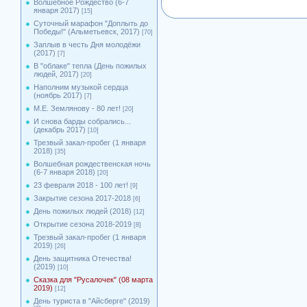
Волшебное Рождество (6-7
января 2017)
[15]
Суточный марафон "Доплыть до
Победы!" (Альметьевск, 2017)
[70]
Заплыв в честь Дня молодёжи
(2017)
[7]
В "облаке" тепла (День пожилых
людей, 2017)
[20]
Наполним музыкой сердца
(ноябрь 2017)
[7]
М.Е. Землянову - 80 лет!
[20]
И снова барды собрались...
(декабрь 2017)
[10]
Трезвый закал-пробег (1 января
2018)
[35]
Волшебная рождественская ночь
(6-7 января 2018)
[20]
23 февраля 2018 - 100 лет!
[9]
Закрытие сезона 2017-2018
[6]
День пожилых людей (2018)
[12]
Открытие сезона 2018-2019
[8]
Трезвый закал-пробег (1 января
2019)
[26]
День защитника Отечества!
(2019)
[10]
Сказка для "Русалочек" (08 марта
2019)
[12]
День туриста в "Айсберге" (2019)