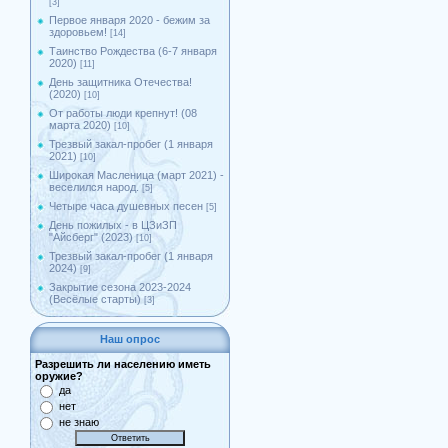
[3]
Первое января 2020 - бежим за
здоровьем!
[14]
Таинство Рождества (6-7 января
2020)
[11]
День защитника Отечества!
(2020)
[10]
От работы люди крепнут! (08
марта 2020)
[10]
Трезвый закал-пробег (1 января
2021)
[10]
Широкая Масленица (март 2021) -
веселился народ.
[5]
Четыре часа душевных песен
[5]
День пожилых - в ЦЗиЗП
"Айсберг" (2023)
[10]
Трезвый закал-пробег (1 января
2024)
[9]
Закрытие сезона 2023-2024
(Весёлые старты)
[3]
Наш опрос
Разрешить ли населению иметь
оружие?
да
нет
не знаю