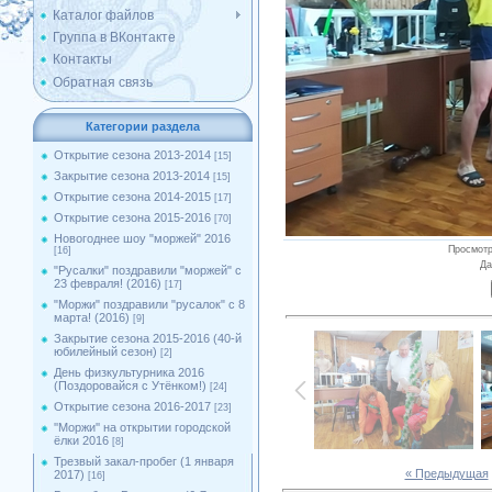
Каталог файлов
Группа в ВКонтакте
Контакты
Обратная связь
Категории раздела
Открытие сезона 2013-2014
[15]
Закрытие сезона 2013-2014
[15]
Открытие сезона 2014-2015
[17]
Открытие сезона 2015-2016
[70]
Новогоднее шоу "моржей" 2016
Просмот
[16]
Да
"Русалки" поздравили "моржей" с
23 февраля! (2016)
[17]
"Моржи" поздравили "русалок" с 8
марта! (2016)
[9]
Закрытие сезона 2015-2016 (40-й
юбилейный сезон)
[2]
День физкультурника 2016
(Поздоровайся с Утёнком!)
[24]
Открытие сезона 2016-2017
[23]
''Моржи'' на открытии городской
ёлки 2016
[8]
Трезвый закал-пробег (1 января
« Предыдущая
2017)
[16]