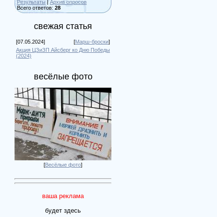
Результаты
|
Архив опросов
Всего ответов:
28
свежая статья
[07.05.2024]
[
Марш-броски
]
Акция ЦЗиЗП Айсберг ко Дню Победы
(2024)
весёлые фото
[
Весёлые фото
]
ваша реклама
будет здесь