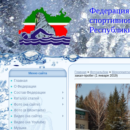
Федерация
спортивног
Республики
Главная
»
Фотоальбом
»
Мероприяти
Меню сайта
закал-пробег (1 января 2019)
Главная
О Федерации
Состав Федерации
Каталог статей
Фото (на сайте)
Фото (в ВКонтакте)
Видео (на сайте)
Видео (на Youtube)
Музыка