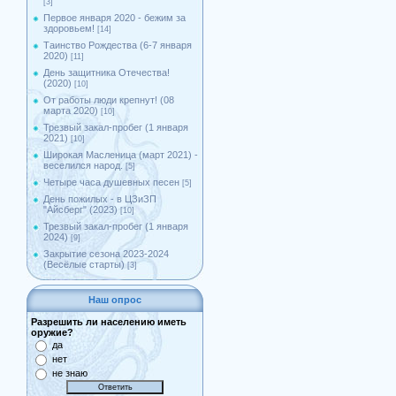
[3]
Первое января 2020 - бежим за
здоровьем!
[14]
Таинство Рождества (6-7 января
2020)
[11]
День защитника Отечества!
(2020)
[10]
От работы люди крепнут! (08
марта 2020)
[10]
Трезвый закал-пробег (1 января
2021)
[10]
Широкая Масленица (март 2021) -
веселился народ.
[5]
Четыре часа душевных песен
[5]
День пожилых - в ЦЗиЗП
"Айсберг" (2023)
[10]
Трезвый закал-пробег (1 января
2024)
[9]
Закрытие сезона 2023-2024
(Весёлые старты)
[3]
Наш опрос
Разрешить ли населению иметь
оружие?
да
нет
не знаю