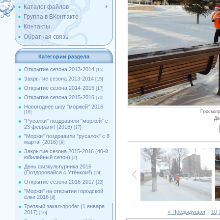
Каталог файлов
Группа в ВКонтакте
Контакты
Обратная связь
Категории раздела
Открытие сезона 2013-2014
[15]
Закрытие сезона 2013-2014
[15]
Открытие сезона 2014-2015
[17]
Открытие сезона 2015-2016
[70]
Новогоднее шоу "моржей" 2016
Просмот
[16]
Да
"Русалки" поздравили "моржей" с
23 февраля! (2016)
[17]
"Моржи" поздравили "русалок" с 8
марта! (2016)
[9]
Закрытие сезона 2015-2016 (40-й
юбилейный сезон)
[2]
День физкультурника 2016
(Поздоровайся с Утёнком!)
[24]
Открытие сезона 2016-2017
[23]
''Моржи'' на открытии городской
ёлки 2016
[8]
Трезвый закал-пробег (1 января
« Предыдущая
|
10
2017)
[16]