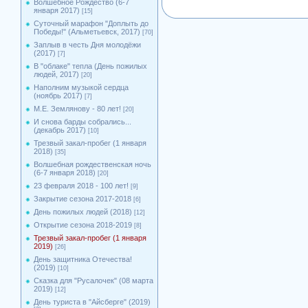
Волшебное Рождество (6-7
января 2017)
[15]
Суточный марафон "Доплыть до
Победы!" (Альметьевск, 2017)
[70]
Заплыв в честь Дня молодёжи
(2017)
[7]
В "облаке" тепла (День пожилых
людей, 2017)
[20]
Наполним музыкой сердца
(ноябрь 2017)
[7]
М.Е. Землянову - 80 лет!
[20]
И снова барды собрались...
(декабрь 2017)
[10]
Трезвый закал-пробег (1 января
2018)
[35]
Волшебная рождественская ночь
(6-7 января 2018)
[20]
23 февраля 2018 - 100 лет!
[9]
Закрытие сезона 2017-2018
[6]
День пожилых людей (2018)
[12]
Открытие сезона 2018-2019
[8]
Трезвый закал-пробег (1 января
2019)
[26]
День защитника Отечества!
(2019)
[10]
Сказка для "Русалочек" (08 марта
2019)
[12]
День туриста в "Айсберге" (2019)