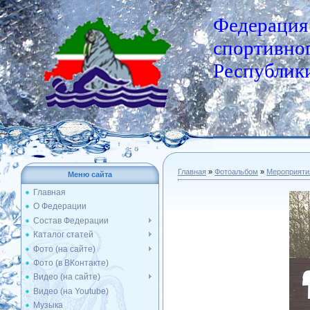
Федерация
спортивног
Республики
Главная
»
Фотоальбом
»
Мероприяти
Меню сайта
Главная
О Федерации
Состав Федерации
Каталог статей
Фото (на сайте)
Фото (в ВКонтакте)
Видео (на сайте)
Видео (на Youtube)
Музыка