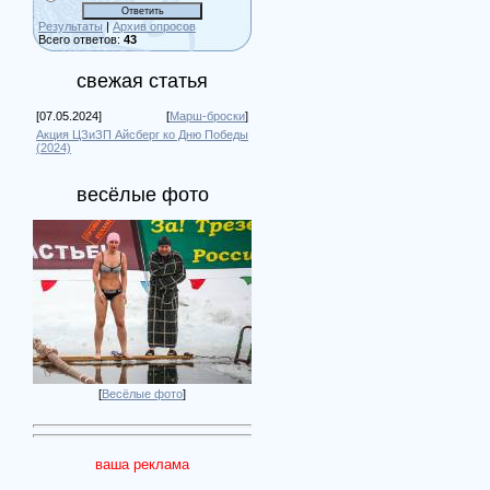
Результаты
|
Архив опросов
Всего ответов:
43
свежая статья
[07.05.2024]
[
Марш-броски
]
Акция ЦЗиЗП Айсберг ко Дню Победы
(2024)
весёлые фото
[
Весёлые фото
]
ваша реклама