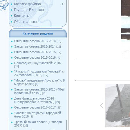
Каталог файлов
Группа в ВКонтакте
Контакты
Обратная связь
Категории раздела
Открытие сезона 2013-2014
[15]
Закрытие сезона 2013-2014
[15]
Открытие сезона 2014-2015
[17]
Открытие сезона 2015-2016
[70]
Новогоднее шоу "моржей" 2016
[16]
"Русалки" поздравили "моржей" с
23 февраля! (2016)
[17]
"Моржи" поздравили "русалок" с 8
марта! (2016)
[9]
Закрытие сезона 2015-2016 (40-й
юбилейный сезон)
[2]
День физкультурника 2016
(Поздоровайся с Утёнком!)
[24]
Открытие сезона 2016-2017
[23]
''Моржи'' на открытии городской
ёлки 2016
[8]
Трезвый закал-пробег (1 января
2017)
[16]