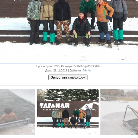
Просмотров
: 822 |
Размеры
: 500x375px/183.9Kb
Дата
: 28.11.2018 |
Добавил
:
Admin