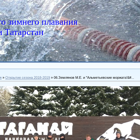
о зимнего плавания
 Татарстан
я
»
Открытие сезона 2018-2019
» 06.Землянов М.Е. и ''Альметьевские моржата'&#...