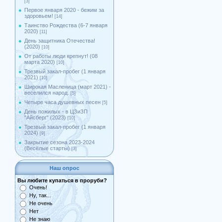
[3]
Первое января 2020 - бежим за
здоровьем!
[14]
Таинство Рождества (6-7 января
2020)
[11]
День защитника Отечества!
(2020)
[10]
От работы люди крепнут! (08
марта 2020)
[10]
Трезвый закал-пробег (1 января
2021)
[10]
Широкая Масленица (март 2021) -
веселился народ.
[5]
Четыре часа душевных песен
[5]
День пожилых - в ЦЗиЗП
"Айсберг" (2023)
[10]
Трезвый закал-пробег (1 января
2024)
[9]
Закрытие сезона 2023-2024
(Весёлые старты)
[3]
Наш опрос
Вы любите купаться в проруби?
Очень!
Ну, так...
Не очень
Нет
Не знаю