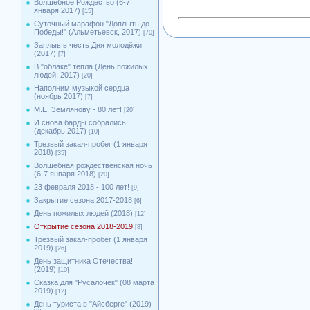
Волшебное Рождество (6-7
января 2017)
[15]
Суточный марафон "Доплыть до
Победы!" (Альметьевск, 2017)
[70]
Заплыв в честь Дня молодёжи
(2017)
[7]
В "облаке" тепла (День пожилых
людей, 2017)
[20]
Наполним музыкой сердца
(ноябрь 2017)
[7]
М.Е. Землянову - 80 лет!
[20]
И снова барды собрались...
(декабрь 2017)
[10]
Трезвый закал-пробег (1 января
2018)
[35]
Волшебная рождественская ночь
(6-7 января 2018)
[20]
23 февраля 2018 - 100 лет!
[9]
Закрытие сезона 2017-2018
[6]
День пожилых людей (2018)
[12]
Открытие сезона 2018-2019
[8]
Трезвый закал-пробег (1 января
2019)
[26]
День защитника Отечества!
(2019)
[10]
Сказка для "Русалочек" (08 марта
2019)
[12]
День туриста в "Айсберге" (2019)