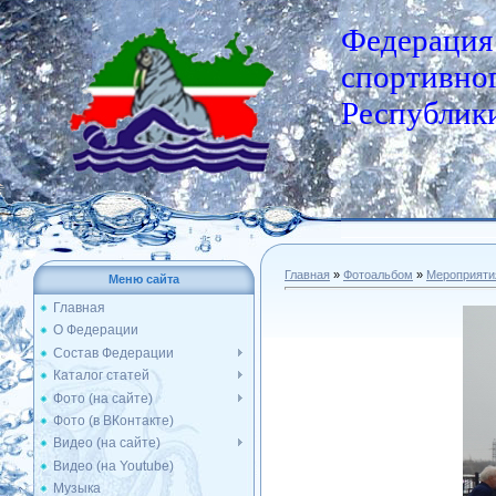
Федерация
спортивног
Республики
Главная
»
Фотоальбом
»
Мероприяти
Меню сайта
Главная
О Федерации
Состав Федерации
Каталог статей
Фото (на сайте)
Фото (в ВКонтакте)
Видео (на сайте)
Видео (на Youtube)
Музыка