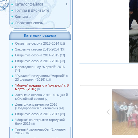
Каталог файлов
Группа в ВКонтакте
Контакты
Обратная связь
Категории раздела
Открытие сезона 2013-2014
[15]
Закрытие сезона 2013-2014
[15]
Открытие сезона 2014-2015
[17]
Открытие сезона 2015-2016
[70]
Новогоднее шоу "моржей" 2016
[16]
"Русалки" поздравили "моржей" с
23 февраля! (2016)
[17]
"Моржи" поздравили "русалок" с 8
марта! (2016)
[9]
Закрытие сезона 2015-2016 (40-й
юбилейный сезон)
[2]
День физкультурника 2016
(Поздоровайся с Утёнком!)
[24]
Открытие сезона 2016-2017
[23]
''Моржи'' на открытии городской
ёлки 2016
[8]
Трезвый закал-пробег (1 января
2017)
[16]