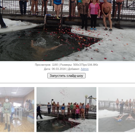
Просмотров
: 1160 |
Размеры
: 500x375px/194.8Kb
Дата
: 06.03.2016 |
Добавил
:
Admin