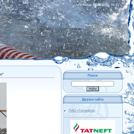
Пятница, 07.08.2026, 06:42
|
RSS
г''
Поиск
Друзья сайта
ПАО «Татнефть»