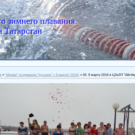
о зимнего плавания
 Татарстан
я
»
"Моржи" поздравили "русалок" с 8 марта! (2016)
» 05. 8 марта 2016 в ЦЗиЗП ''Айсбер