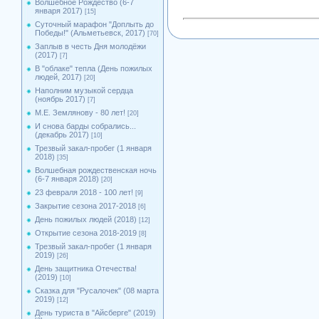
Волшебное Рождество (6-7
января 2017)
[15]
Суточный марафон "Доплыть до
Победы!" (Альметьевск, 2017)
[70]
Заплыв в честь Дня молодёжи
(2017)
[7]
В "облаке" тепла (День пожилых
людей, 2017)
[20]
Наполним музыкой сердца
(ноябрь 2017)
[7]
М.Е. Землянову - 80 лет!
[20]
И снова барды собрались...
(декабрь 2017)
[10]
Трезвый закал-пробег (1 января
2018)
[35]
Волшебная рождественская ночь
(6-7 января 2018)
[20]
23 февраля 2018 - 100 лет!
[9]
Закрытие сезона 2017-2018
[6]
День пожилых людей (2018)
[12]
Открытие сезона 2018-2019
[8]
Трезвый закал-пробег (1 января
2019)
[26]
День защитника Отечества!
(2019)
[10]
Сказка для "Русалочек" (08 марта
2019)
[12]
День туриста в "Айсберге" (2019)