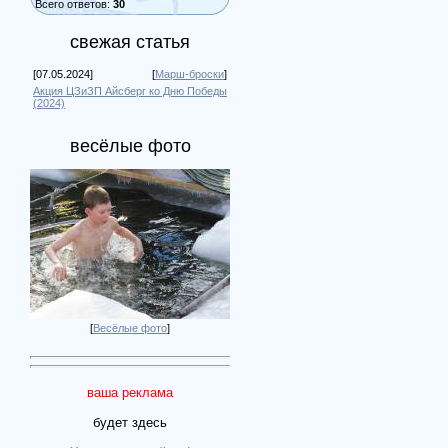
Всего ответов:
30
свежая статья
[07.05.2024]
[
Марш-броски
]
Акция ЦЗиЗП Айсберг ко Дню Победы
(2024)
весёлые фото
[
Весёлые фото
]
ваша реклама
будет здесь