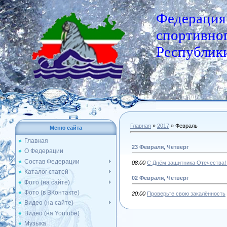
Федерация
спортивног
Республики
Главная
»
2017
»
Февраль
Меню сайта
Главная
23 Февраля, Четверг
О Федерации
Состав Федерации
08:00
С Днём защитника Отечества! 
Каталог статей
02 Февраля, Четверг
Фото (на сайте)
Фото (в ВКонтакте)
20:00
Проверьте свою закалённость
Видео (на сайте)
Видео (на Youtube)
Музыка