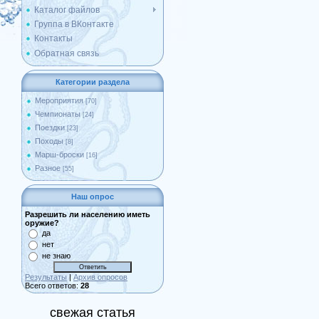
Каталог файлов
Группа в ВКонтакте
Контакты
Обратная связь
Категории раздела
Мероприятия
[70]
Чемпионаты
[24]
Поездки
[23]
Походы
[8]
Марш-броски
[16]
Разное
[55]
Наш опрос
Разрешить ли населению иметь
оружие?
да
нет
не знаю
Результаты
|
Архив опросов
Всего ответов:
28
свежая статья