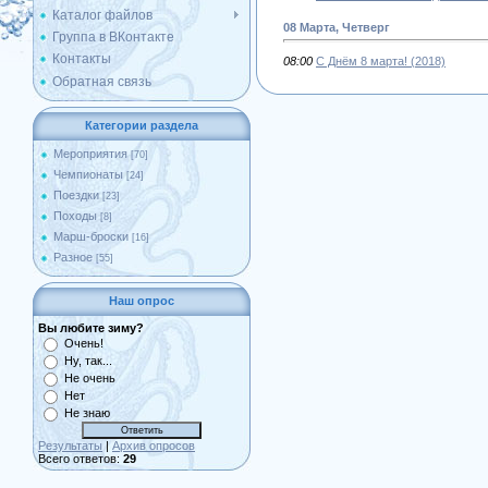
Каталог файлов
08 Марта, Четверг
Группа в ВКонтакте
Контакты
08:00
С Днём 8 марта! (2018)
Обратная связь
Категории раздела
Мероприятия
[70]
Чемпионаты
[24]
Поездки
[23]
Походы
[8]
Марш-броски
[16]
Разное
[55]
Наш опрос
Вы любите зиму?
Очень!
Ну, так...
Не очень
Нет
Не знаю
Результаты
|
Архив опросов
Всего ответов:
29