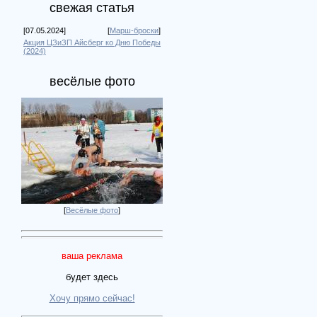
свежая статья
[07.05.2024]
[
Марш-броски
]
Акция ЦЗиЗП Айсберг ко Дню Победы
(2024)
весёлые фото
[
Весёлые фото
]
ваша реклама
будет здесь
Хочу прямо сейчас!