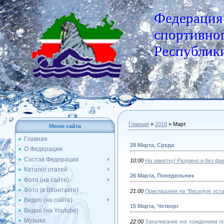
Федерация
спортивног
Республики
Главная
»
2018
»
Март
Меню сайта
Главная
28 Марта, Среда
О Федерации
Состав Федерации
10:00
На заметку! Разумно и без фа
Каталог статей
26 Марта, Понедельник
Фото (на сайте)
Фото (в ВКонтакте)
21:00
Приглашаем на ''Веселую эста
Видео (на сайте)
15 Марта, Четверг
Видео (на Youtube)
Музыка
22:00
Закаливание ног хождением п