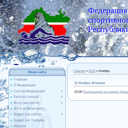
Федерация
спортивног
Республики
Главная
»
2014
»
Ноябрь
Меню сайта
Главная
11 Ноября, Вторник
О Федерации
Состав Федерации
23:00
Приглашение на концерт (Боко
Каталог статей
Фото (на сайте)
Фото (в ВКонтакте)
Видео (на сайте)
Видео (на Youtube)
Музыка