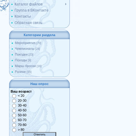
Каталог файлов
Группа в ВКонтакте
Контакты
Обратная связь
Категории раздела
Мероприятия
[70]
Чемпионаты
[24]
Поездки
[23]
Походы
[8]
Марш-броски
[16]
Разное
[55]
Наш опрос
Ваш возраст
< 20
20-30
30-40
40-50
50-60
60-70
70-80
> 80