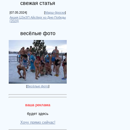
свежая статья
[07.05.2024]
[
Марш-броски
]
Акция ЦЗиЗП Айсберг ко Дню Победы
(2024)
весёлые фото
[
Весёлые фото
]
ваша реклама
будет здесь
Хочу прямо сейчас!