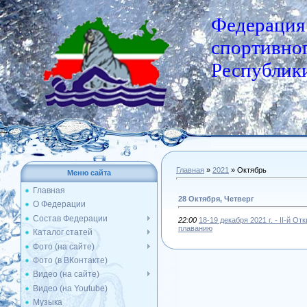
Федерация
спортивног
Республики
Главная
»
2021
»
Октябрь
Меню сайта
Главная
28 Октября, Четверг
О Федерации
Состав Федерации
22:00
18-19 декабря 2021 г. - II-й 
плаванию
Каталог статей
Фото (на сайте)
Фото (в ВКонтакте)
Видео (на сайте)
Видео (на Youtube)
Музыка