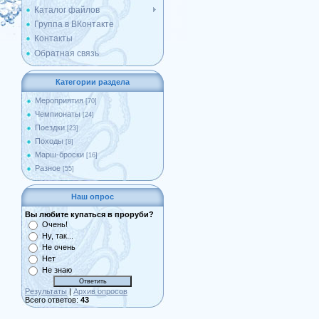
Каталог файлов
Группа в ВКонтакте
Контакты
Обратная связь
Категории раздела
Мероприятия
[70]
Чемпионаты
[24]
Поездки
[23]
Походы
[8]
Марш-броски
[16]
Разное
[55]
Наш опрос
Вы любите купаться в проруби?
Очень!
Ну, так...
Не очень
Нет
Не знаю
Результаты
|
Архив опросов
Всего ответов:
43