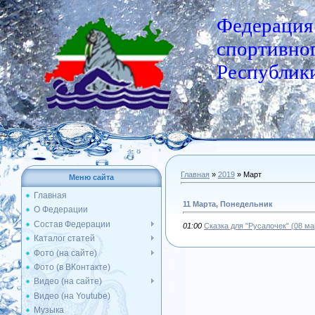
Федерация
спортивног
Республики
Главная
»
2019
»
Март
Меню сайта
Главная
11 Марта, Понедельник
О Федерации
Состав Федерации
01:00
Сказка для "Русалочек" (08 ма
Каталог статей
Фото (на сайте)
Фото (в ВКонтакте)
Видео (на сайте)
Видео (на Youtube)
Музыка