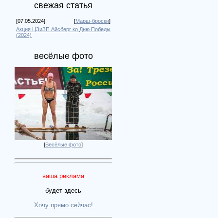
свежая статья
[07.05.2024]
[
Марш-броски
]
Акция ЦЗиЗП Айсберг ко Дню Победы
(2024)
весёлые фото
[
Весёлые фото
]
ваша реклама
будет здесь
Хочу прямо сейчас!