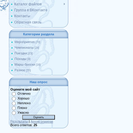
Каталог файлов
Группа в ВКонтакте
Контакты
Обратная связь
Категории раздела
Мероприятия
[70]
Чемпионаты
[24]
Поездки
[23]
Походы
[8]
Марш-броски
[16]
Разное
[55]
Наш опрос
Оцените мой сайт
Отлично
Хорошо
Неплохо
Плохо
Ужасно
Результаты
|
Архив опросов
Всего ответов:
25