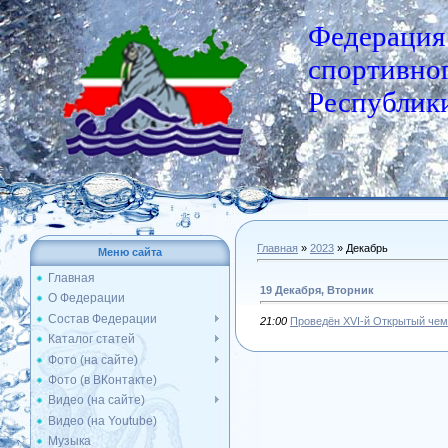
Федерация
спортивног
Республики
Главная
»
2023
»
Декабрь
Меню сайта
Главная
19 Декабря, Вторник
О Федерации
Состав Федерации
21:00
Проведён XVI-й Открытый чем
Каталог статей
Фото (на сайте)
Фото (в ВКонтакте)
Видео (на сайте)
Видео (на Youtube)
Музыка