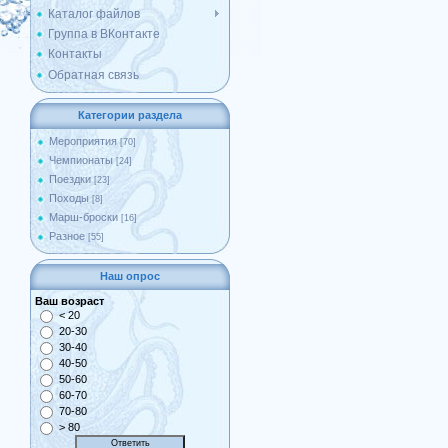
Каталог файлов
Группа в ВКонтакте
Контакты
Обратная связь
Категории раздела
Мероприятия
[70]
Чемпионаты
[24]
Поездки
[23]
Походы
[8]
Марш-броски
[16]
Разное
[55]
Наш опрос
Ваш возраст
< 20
20-30
30-40
40-50
50-60
60-70
70-80
> 80