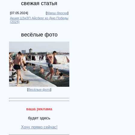
свежая статья
[07.05.2024]
[
Марш-броски
]
Акция ЦЗиЗП Айсберг ко Дню Победы
(2024)
весёлые фото
[
Весёлые фото
]
ваша реклама
будет здесь
Хочу прямо сейчас!