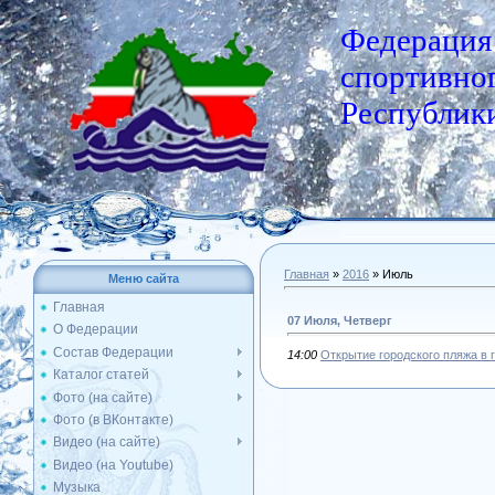
Федерация
спортивног
Республики
Главная
»
2016
»
Июль
Меню сайта
Главная
07 Июля, Четверг
О Федерации
Состав Федерации
14:00
Открытие городского пляжа в г
Каталог статей
Фото (на сайте)
Фото (в ВКонтакте)
Видео (на сайте)
Видео (на Youtube)
Музыка