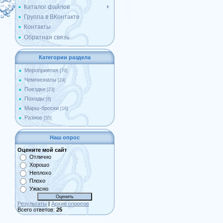
Каталог файлов
Группа в ВКонтакте
Контакты
Обратная связь
Категории раздела
Мероприятия
[70]
Чемпионаты
[24]
Поездки
[23]
Походы
[8]
Марш-броски
[16]
Разное
[55]
Наш опрос
Оцените мой сайт
Отлично
Хорошо
Неплохо
Плохо
Ужасно
Результаты
|
Архив опросов
Всего ответов:
25