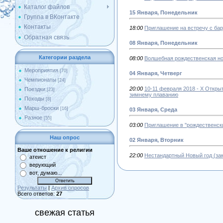
Каталог файлов
15 Января, Понедельник
Группа в ВКонтакте
Контакты
18:00
Приглашение на встречу с бар
Обратная связь
08 Января, Понедельник
Категории раздела
08:00
Волшебная рождественская ноч
Мероприятия
[70]
04 Января, Четверг
Чемпионаты
[24]
20:00
10-11 февраля 2018 - X Откры
Поездки
[23]
зимнему плаванию
Походы
[8]
Марш-броски
[16]
03 Января, Среда
Разное
[55]
03:00
Приглашение в ''рождественски
Наш опрос
02 Января, Вторник
Ваше отношение к религии
22:00
Нестандартный Новый год (зак
атеист
верующий
вот, думаю...
Результаты
|
Архив опросов
Всего ответов:
27
свежая статья