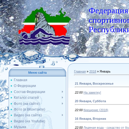
Федерация
спортивног
Республики
Главная
»
2018
»
Январь
Меню сайта
Главная
21 Января, Воскресенье
О Федерации
Состав Федерации
22:00
На заметку!
Каталог статей
20 Января, Суббота
Фото (на сайте)
Фото (в ВКонтакте)
22:00
Крещение (2018)
Видео (на сайте)
16 Января, Вторник
Видео (на Youtube)
Музыка
22:00
Ледяная вода - средство от б