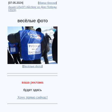
[07.05.2024]
[
Марш-броски
]
Акция ЦЗиЗП Айсберг ко Дню Победы
(2024)
весёлые фото
[
Весёлые фото
]
ваша реклама
будет здесь
Хочу прямо сейчас!