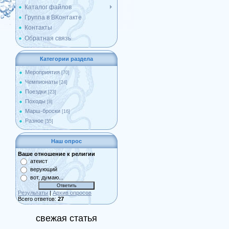
Каталог файлов
Группа в ВКонтакте
Контакты
Обратная связь
Категории раздела
Мероприятия
[70]
Чемпионаты
[24]
Поездки
[23]
Походы
[8]
Марш-броски
[16]
Разное
[55]
Наш опрос
Ваше отношение к религии
атеист
верующий
вот, думаю...
Результаты
|
Архив опросов
Всего ответов:
27
свежая статья