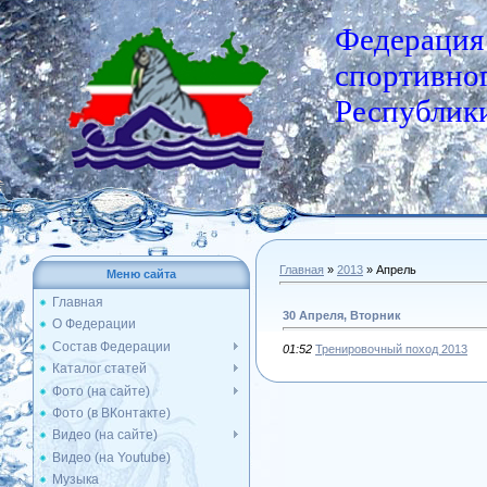
Федерация
спортивног
Республики
Главная
»
2013
»
Апрель
Меню сайта
Главная
30 Апреля, Вторник
О Федерации
Состав Федерации
01:52
Тренировочный поход 2013
Каталог статей
Фото (на сайте)
Фото (в ВКонтакте)
Видео (на сайте)
Видео (на Youtube)
Музыка