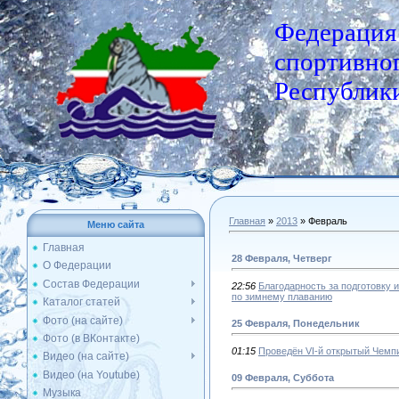
Федерация
спортивног
Республики
Главная
»
2013
»
Февраль
Меню сайта
Главная
28 Февраля, Четверг
О Федерации
Состав Федерации
22:56
Благодарность за подготовку 
по зимнему плаванию
Каталог статей
Фото (на сайте)
25 Февраля, Понедельник
Фото (в ВКонтакте)
01:15
Проведён VI-й открытый Чемп
Видео (на сайте)
Видео (на Youtube)
09 Февраля, Суббота
Музыка