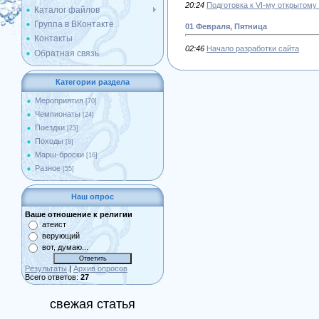
20:24
Подготовка к VI-му открытом
Каталог файлов
Группа в ВКонтакте
01 Февраля, Пятница
Контакты
02:46
Начало разработки сайта
Обратная связь
Категории раздела
Мероприятия
[70]
Чемпионаты
[24]
Поездки
[23]
Походы
[8]
Марш-броски
[16]
Разное
[55]
Наш опрос
Ваше отношение к религии
атеист
верующий
вот, думаю...
Результаты
|
Архив опросов
Всего ответов:
27
свежая статья