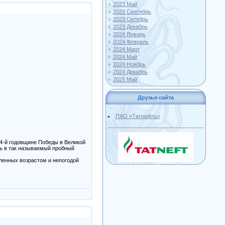
2023 Май
2023 Сентябрь
2023 Октябрь
2023 Декабрь
2024 Январь
2024 Февраль
2024 Март
2024 Май
2024 Ноябрь
2024 Декабрь
2025 Май
Друзья сайта
ПАО «Татнефть»
74-й годовщине Победы в Великой
сь в так называемый пробный
ленных возрастом и непогодой