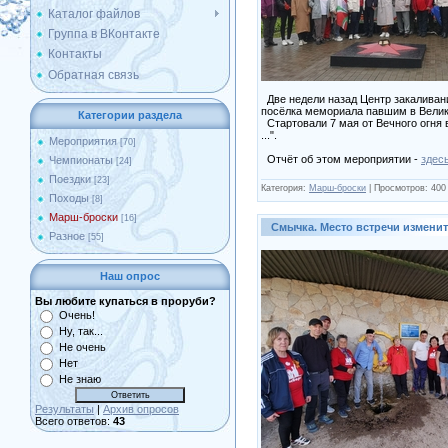
Каталог файлов
Группа в ВКонтакте
Контакты
Обратная связь
Две недели назад Центр закаливани
посёлка мемориала павшим в Велик
Категории раздела
Стартовали 7 мая от Вечного огня 
...".
Мероприятия
[70]
Отчёт об этом мероприятии -
здес
Чемпионаты
[24]
Поездки
[23]
Категория:
Марш-броски
|
Просмотров:
400
Походы
[8]
Марш-броски
[16]
Смычка. Место встречи изменить
Разное
[55]
Наш опрос
Вы любите купаться в проруби?
Очень!
Ну, так...
Не очень
Нет
Не знаю
Результаты
|
Архив опросов
Всего ответов:
43