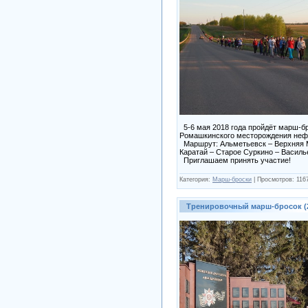
5-6 мая 2018 года пройдёт марш-бр
Ромашкинского месторождения неф
Маршрут: Альметьевск – Верхняя М
Каратай – Старое Суркино – Василь
Приглашаем принять участие!
Категория:
Марш-броски
|
Просмотров:
116
Тренировочный марш-бросок (