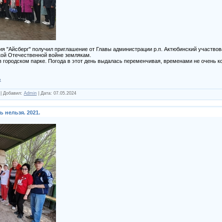
я "Айсберг" получил приглашение от Главы администрации р.п. Актюбинский участвова
ой Отечественной войне землякам.
в городском парке. Погода в этот день выдалась переменчивая, временами не очень к
ь
|
Добавил:
Admin
|
Дата:
07.05.2024
 нельзя. 2021.