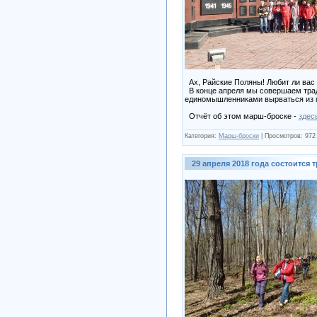
Ах, Райские Поляны! Любит ли вас к
В конце апреля мы совершаем трад
единомышленниками вырваться из го
Отчёт об этом марш-броске -
здес
Категория:
Марш-броски
|
Просмотров:
972
29 апреля 2018 года состоитс