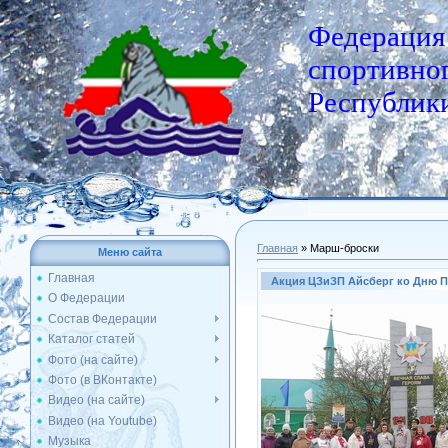
Федерация
спортивног
Республики
Главная
»
Марш-броски
Меню сайта
Главная
Акция ЦЗиЗП Айсберг ко Дню П
О Федерации
Состав Федерации
Каталог статей
Фото (на сайте)
Фото (в ВКонтакте)
Видео (на сайте)
Видео (на Youtube)
Музыка