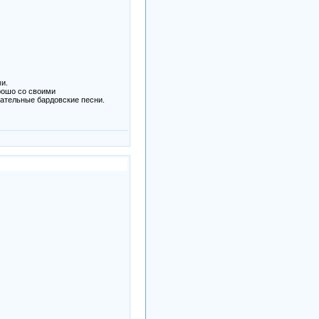
ми.
рошо со своими
ательные бардовские песни.