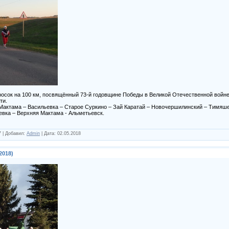
осок на 100 км, посвящённый 73-й годовщине Победы в Великой Отечественной войне
ти.
актама – Васильевка – Старое Суркино – Зай Каратай – Новочершилинский – Тимяше
евка – Верхняя Мактама - Альметьевск.
7
|
Добавил:
Admin
|
Дата:
02.05.2018
2018)