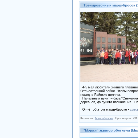
Тренировочный марш-бросок (2
4-5 мая любители зимнего плавания
Отечественной войне. Чтобы попроб
поход, в Райские поляны.
Начальный пункт – база "Снежинка"
деревьев, до пункта назначения - Р
Отчёт об этом марш-броске -
здес
Категория:
Марш-броски
|
Просмотров:
931
"Моржи" экватор обогнули (Ма