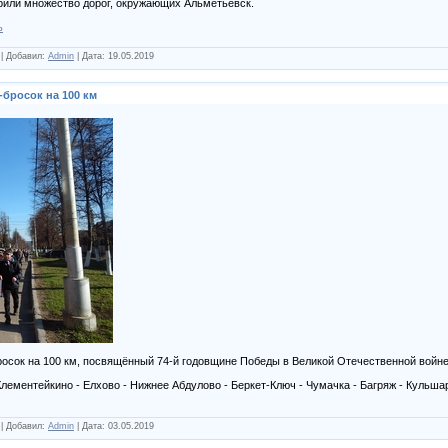
рили множество дорог, окружающих Альметьевск.
ь
|
Добавил:
Admin
|
Дата:
19.05.2019
-бросок на 100 км
осок на 100 км, посвящённый 74-й годовщине Победы в Великой Отечественной войне
лементейкино - Елхово - Нижнее Абдулово - Беркет-Ключ - Чумачка - Багряж - Кульша
|
Добавил:
Admin
|
Дата:
03.05.2019