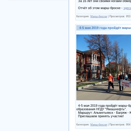
За 16 лет они своими ногами обме
Отчёт об этом марш-броске -
здес
Категория:
Марш-броски
|
Просмотров:
953
4-5 мая 2019 года пройдёт марш
4-5 мая 2019 года пройдёт марш-бр
образования НГДУ "Ямашнефть".
Маршрут: Альметьевск - Багряж - К
Приглашаем принять участие!
Категория:
Марш-броски
|
Просмотров:
904