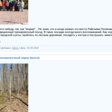
то-нибудь так, как "моржи"... Не знаю, кто и когда назвал это место Райскими Поляна
иционный тренировочный поход. В таких походах всегда много воспоминаний. Как хо
родской суеты, пройтись по лесным дорожкам, посидеть у костра и послушать замеч
ь
|
Добавил:
Admin
|
Дата:
02.05.2018
я тренировочный марш-бросок