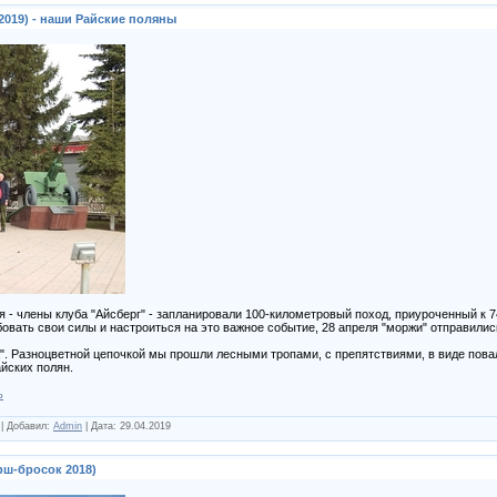
019) - наши Райские поляны
 - члены клуба "Айсберг" - запланировали 100-километровый поход, приуроченный к 
овать свои силы и настроиться на это важное событие, 28 апреля "моржи" отправили
. Разноцветной цепочкой мы прошли лесными тропами, с препятствиями, в виде пова
айских полян.
ь
|
Добавил:
Admin
|
Дата:
29.04.2019
рш-бросок 2018)