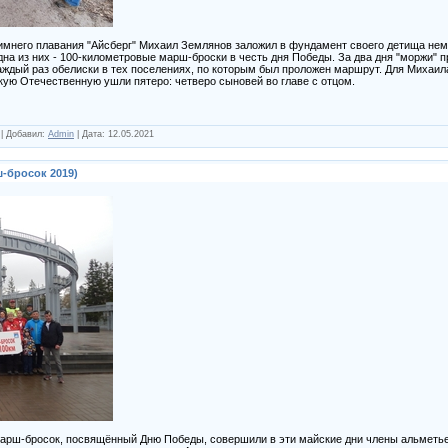
имнего плавания "Айсберг" Михаил Землянов заложил в фундамент своего детища нем
на из них - 100-километровые марш-броски в честь дня Победы. За два дня "моржи" п
аждый раз обелиски в тех поселениях, по которым был проложен маршрут. Для Михаила
ую Отечественную ушли пятеро: четверо сыновей во главе с отцом.
|
Добавил:
Admin
|
Дата:
12.05.2021
-бросок 2019)
ш-бросок, посвящённый Дню Победы, совершили в эти майские дни члены альметьев