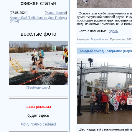
свежая статья
[07.05.2024]
[
Марш-броски
]
Основатель клуба закаливания и з
цементирующей основой клуба. И од
Акция ЦЗиЗП Айсберг ко Дню Победы
просторам родного края, посещая к
(2024)
Ведь из семьи Земляновых на Велик
Статья полностью -
здесь
весёлые фото
Категория:
Марш-броски
|
Просмотров:
690
Каждый поход - открытие (марш
[
Весёлые фото
]
ваша реклама
будет здесь
Хочу прямо сейчас!
Шестнадцатый стокилометровый мар