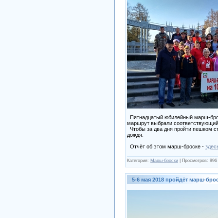
Пятнадцатый юбилейный марш-бросок
маршрут выбрали соответствующий:
Чтобы за два дня пройти пешком ст
дождя.
Отчёт об этом марш-броске -
здес
Категория:
Марш-броски
|
Просмотров:
996
5-6 мая 2018 пройдёт марш-брос