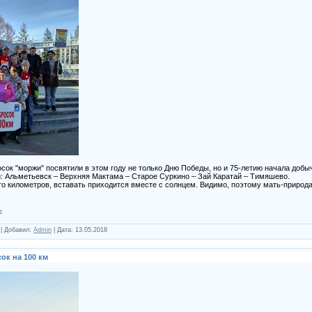
 "моржи" посвятили в этом году не только Дню Победы, но и 75-летию начала добыч
 Альметьевск – Верхняя Мактама – Старое Суркино – Зай Каратай – Тимяшево.
о километров, вставать приходится вместе с солнцем. Видимо, поэтому мать-природа
ь
|
Добавил:
Admin
|
Дата:
13.05.2018
ок на 100 км