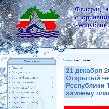
Федерация
спортивног
Республики
Главная
»
Чемпионаты
Меню сайта
Главная
21 декабря 20
О Федерации
Открытый ч
Состав Федерации
Каталог статей
Республики Т
Фото (на сайте)
зимнему пл
Фото (в ВКонтакте)
Видео (на сайте)
Видео (на Youtube)
Музыка