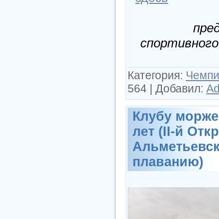
пре
спортивного
Категория:
Чемпи
564
|
Добавил:
Ad
Клубу моржей 
лет (II-й От
Альметьевск
плаванию)