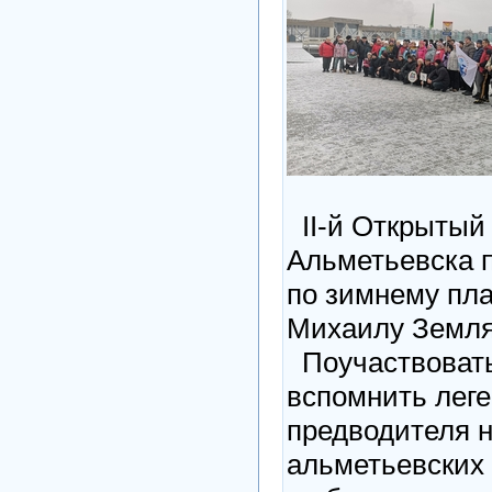
II-й Открытый 
Альметьевска 
по зимнему пл
Михаилу Земля
Поучаствовать
вспомнить леге
предводителя н
альметьевских