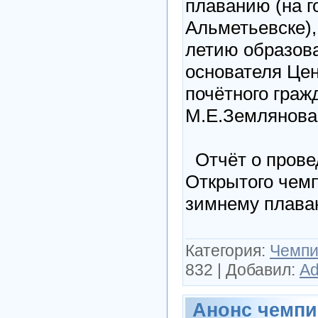
плаванию (на г
Альметьевске)
летию образов
основателя Цен
почётного граж
М.Е.Землянова
Отчёт о провед
Открытого чемп
зимнему плава
Категория:
Чемпи
832
|
Добавил:
Ad
Анонс чемпио