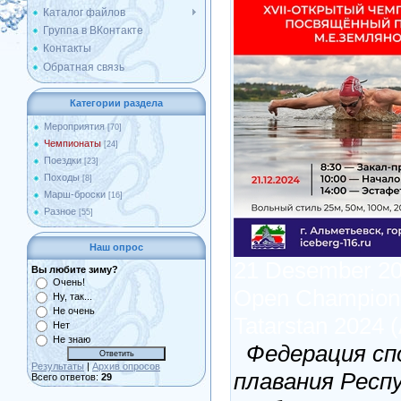
Каталог файлов
Группа в ВКонтакте
Контакты
Обратная связь
Категории раздела
Мероприятия
[70]
Чемпионаты
[24]
Поездки
[23]
Походы
[8]
Марш-броски
[16]
Разное
[55]
Наш опрос
21 Desember 20
Вы любите зиму?
Очень!
Open Champions
Ну, так...
Не очень
Tatarstan 2024 
Нет
Не знаю
Федерация сп
Результаты
|
Архив опросов
плавания Респ
Всего ответов:
29