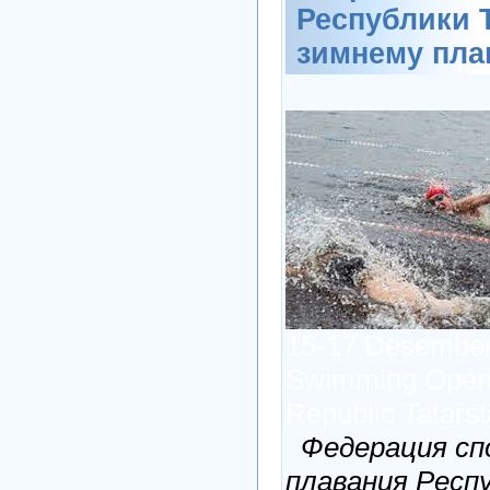
Республики Т
зимнему пл
15-17 Desember
Swimming Open
Republic Tatars
Федерация сп
плавания Респ