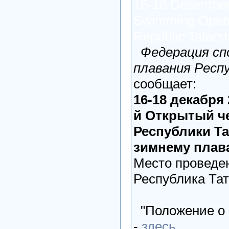
16-18 Desember
Swimming Open
Republic Tatars
Федерация сп
плавания Респ
сообщает:
16-18 декабря 
й Открытый ч
Республики Та
зимнему плав
Место проведен
Республика Тат
"Положение о 
-
здесь