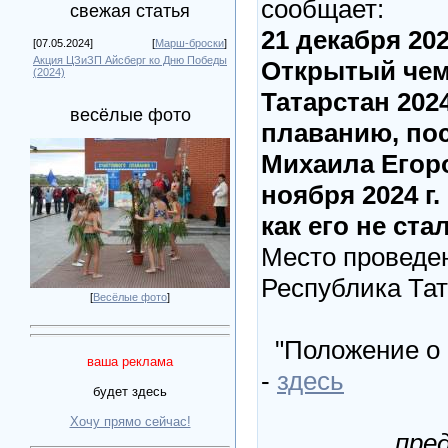
сообщает:
свежая статья
21 декабря 202
[07.05.2024]
[
Марш-броски
]
Акция ЦЗиЗП Айсберг ко Дню Победы
Открытый чем
(2024)
Татарстан 202
весёлые фото
плаванию, по
Михаила Егор
ноября 2024 г.
как его не ста
Место проведен
Республика Тат
[
Весёлые фото
]
"Положение о 
ваша реклама
-
здесь
будет здесь
Хочу прямо сейчас!
пре