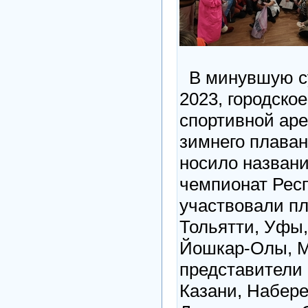
В минувшую су
2023, городское
спортивной ар
зимнего плава
носило назван
чемпионат Респ
участвовали п
Тольятти, Уфы,
Йошкар-Олы, М
представители
Казани, Набер