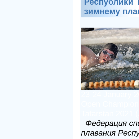
Республики Т
зимнему пл
23-24 January 
Open Champions
Tatarstan 2021 
Федерация сп
плавания Респ