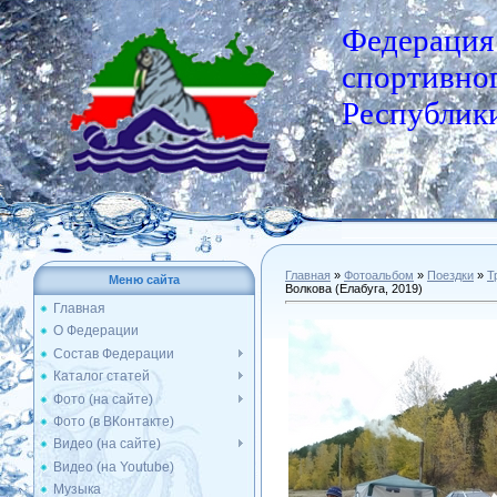
Федерация
спортивног
Республики
Главная
»
Фотоальбом
»
Поездки
»
Т
Меню сайта
Волкова (Елабуга, 2019)
Главная
О Федерации
Состав Федерации
Каталог статей
Фото (на сайте)
Фото (в ВКонтакте)
Видео (на сайте)
Видео (на Youtube)
Музыка