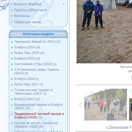
Каталог файлов
Группа в ВКонтакте
Контакты
Обратная связь
Категории раздела
Чемпионат Марий Эл 2013
[19]
Елабуга 2014
[29]
Кубок Уфы 2015
[10]
Елабуга 2015
[32]
Состязания в Уфе (2016)
[4]
Просмот
X-й Чемпионат мира, Тюмень
Да
(2016)
[6]
Елабуга 2016
[5]
Кубок Уфы 2017
[3]
Татарстанские ''моржи'' в
Чебоксарах (2017)
[4]
Елабуга 2017
[22]
Марафонский заплыв в Елабуге
(2018)
[28]
Традиционный часовой заплыв в
Елабуге (2019)
[20]
На том же месте – через год
(Елабуга, 2020)
« Предыдущая
|
[25]