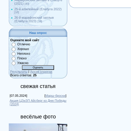
Марафонский заплыв в Елабуге
(2021)
[40]
25-й юбилейный (Елабуга 2022)
[16]
26-й марафонский заплыв
(Елабуга 2023)
[18]
Наш опрос
Оцените мой сайт
Отлично
Хорошо
Неплохо
Плохо
Ужасно
Результаты
|
Архив опросов
Всего ответов:
25
свежая статья
[07.05.2024]
[
Марш-броски
]
Акция ЦЗиЗП Айсберг ко Дню Победы
(2024)
весёлые фото