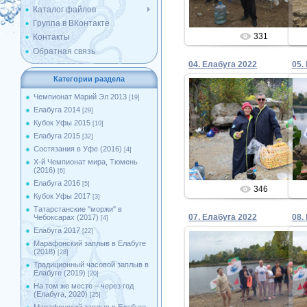
Каталог файлов
Группа в ВКонтакте
331
Контакты
Обратная связь
04. Елабуга 2022
05.
Категории раздела
Чемпионат Марий Эл 2013
[19]
Елабуга 2014
[29]
29.09.2022
Кубок Уфы 2015
[10]
Елабуга 2015
[32]
Admin
Состязания в Уфе (2016)
[4]
X-й Чемпионат мира, Тюмень
(2016)
[6]
Елабуга 2016
[5]
346
Кубок Уфы 2017
[3]
Татарстанские ''моржи'' в
07. Елабуга 2022
08.
Чебоксарах (2017)
[4]
Елабуга 2017
[22]
Марафонский заплыв в Елабуге
(2018)
[28]
Традиционный часовой заплыв в
29.09.2022
Елабуге (2019)
[20]
На том же месте – через год
Admin
(Елабуга, 2020)
[25]