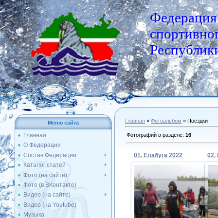
Федерация
спортивног
Республики
Главная
»
Фотоальбом
» Поездки
Меню сайта
Фотографий в разделе
:
16
Главная
О Федерации
Состав Федерации
01. Елабуга 2022
02.
Каталог статей
Фото (на сайте)
Фото (в ВКонтакте)
29.09.2022
Видео (на сайте)
Видео (на Youtube)
Admin
Музыка