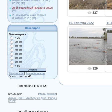
Марафонский заплыв в Елабуге
(2021)
[40]
25-й юбилейный (Елабуга 2022)
[16]
337
26-й марафонский заплыв
(Елабуга 2023)
[18]
10. Елабуга 2022
11.
Наш опрос
Ваш возраст
< 20
20-30
29.09.2022
30-40
40-50
Admin
50-60
60-70
70-80
> 80
329
Результаты
|
Архив опросов
Всего ответов:
48
свежая статья
[07.05.2024]
[
Марш-броски
]
Акция ЦЗиЗП Айсберг ко Дню Победы
(2024)
весёлые фото